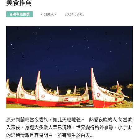
美食推薦
台灣專題嚴選
。CJ夫人。
2024-08-03
原來到蘭嶼當夜貓族，如此天經地義。 熱愛夜晚的人 每當進
入深夜，身邊大多數人早已沉睡，世界變得格外寧靜，小宇宙
的思緒清澈且容易明白，所有誕生於白天…