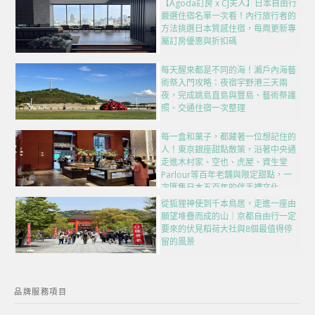
【Agoda訂房 x CJ夫人】日本自由行
嚴選住宿名單一次看！內行旅行者的
方法挑選日本質感住宿，每周更新專
屬訂房優惠與折扣碼
每天醒來都是不同的海！瀨戶內海藝
術祭入門攻略：夜宿宇野港三天兩
夜，完成跳島直島與豐島、藝術祭護
照、交通住宿一次整理
每一盒和菓子，都藏著一位想記住的
人！東京銀座甜點散策，沿著中央通
走進木村家、空也、虎屋、資生堂
Parlour等百年老舖與限定甜點，一
次匯集日本五百年的伴手禮文化
從狐狸神使到千本鳥居，走進一座由
願望堆疊而成的山｜京都自由行一定
要來的伏見稻荷大社與8個最值得停
留的風景
品牌服務項目