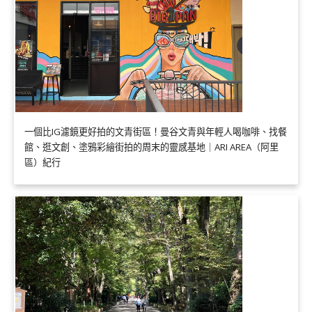
一個比IG濾鏡更好拍的文青街區！曼谷文青與年輕人喝咖啡、找餐
館、逛文創、塗鴉彩繪街拍的周末的靈感基地｜ARI AREA（阿里
區）紀行