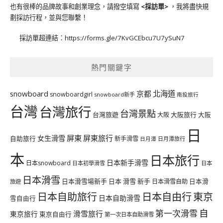
也有很棒的品牌故事和創業理念，請撥空填寫
<
採訪單
>
，我將盡快規
劃採訪行程，並與您聯繫！
採訪單超連結：
https://forms.gle/7KvGCEbcu7U7ySuN7
熱門關鍵字
北海道
snowboard
京都
snowboardgirl
snowboard新手
南投旅行
台灣
台灣旅行
台灣景點
台灣旅遊
大阪旅行
大阪
大阪
日
屏東
屏東旅行
女生滑雪
自助旅行
新手滑雪
日月潭旅行
日月潭
本
日本旅行
日本新手滑雪
日本snowboard
日本初學滑雪
日本
日本滑雪
日本滑雪場新手
日本 滑雪 新手
日本滑雪自助
日本滑
旅遊
日本自由行
日本自助旅行
東京
日本自助滑雪
雪自由行
自
第一次滑雪
滑雪旅行
東京旅行
東京自由行
第一次日本自助滑雪