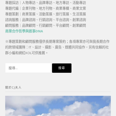
專題採訪｜人物專訪、品牌專訪、地方專訪、活動專訪
專題代編｜企業刊物、地方刊物、商業專欄、商業文案
專題策劃｜商業策展、活動策展、旅行策展、生活策展
諮詢服務｜品牌諮詢、行銷諮詢、平台諮詢、創業諮詢
顧問服務｜品牌顧問、行銷顧問、平台顧問、創業顧問
商業合作哲學與敘事DNA
※專題策劃和顧問服務僅供長期專案簽約；各項專案亦可與我長期合作
的跨領域團隊：IT、設計、攝影、廣告、媒體共同協作，另有信賴的社
群小編和網紅KOL可供推薦。
搜
尋
關
鍵
關於CJ夫人
字: