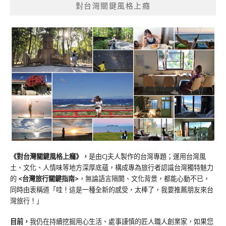
對台灣關鍵風格上癮
《對台灣關鍵風格上癮》
，
是由CJ夫人製作的台灣專題；運用台灣風
土、文化、人情味等地方深厚底蘊，構成專為旅行者認識台灣獨特魅力
的
<台灣旅行關鍵指南>
，無論語言隔閡、文化背景，都能心動不已，
同時由衷稱道「哇！這是一種全新的感受，太棒了，我要推薦朋友來台
灣旅行！」
目前，
我仍在持續挖掘用心生活、處事謹慎的匠人職人創業家，如果您