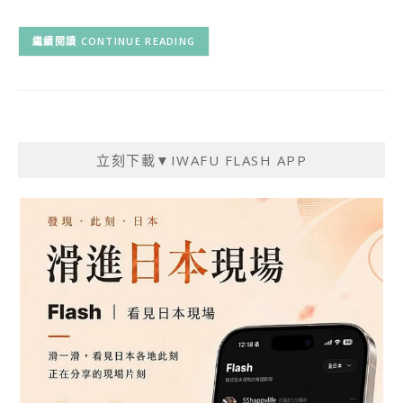
CONTINUE READING
立刻下載▼IWAFU FLASH APP