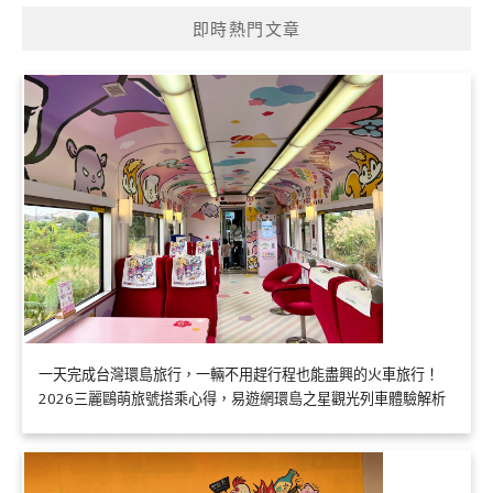
即時熱門文章
一天完成台灣環島旅行，一輛不用趕行程也能盡興的火車旅行！
2026三麗鷗萌旅號搭乘心得，易遊網環島之星觀光列車體驗解析