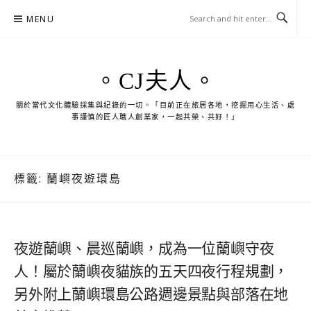
Skip
MENU
to
content
。CJ夫人。
關於當代文化體驗採集與紀錄的一切。「目前正在旅居各地，挖掘用心生活、處
事謹慎的匠人職人創業家，一起共榮、共好！」
標籤:
蘭嶼夜遊環島
夜遊蘭嶼、晨巡蘭嶼，成為一位蘭嶼守夜
人！屬於蘭嶼夜貓族的五天四夜行程規劃，
另外附上蘭嶼環島公路週邊景點與部落在地