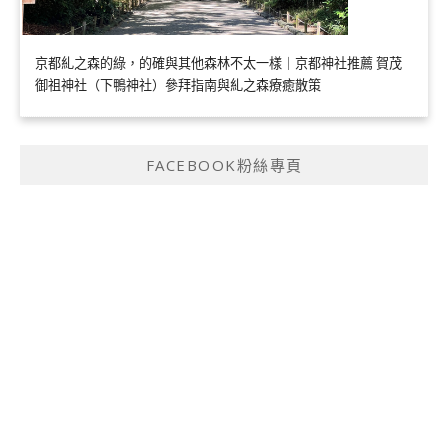
京都糺之森的綠，的確與其他森林不太一樣｜京都神社推薦 賀茂
御祖神社（下鴨神社）參拜指南與糺之森療癒散策
FACEBOOK粉絲專頁