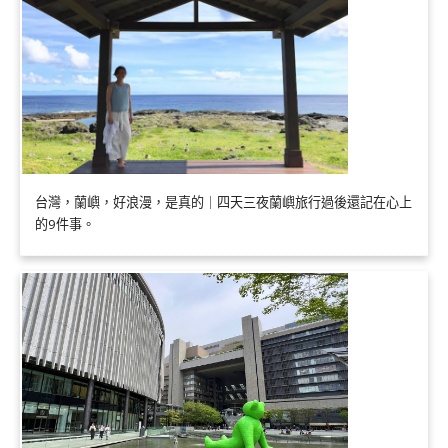
台灣，蘭嶼，好浪漫，是真的｜四天三夜蘭嶼旅行過後還記在心上
的9件事。