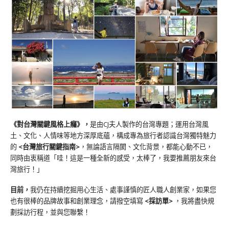
《對台灣關鍵風格上癮》
，
是由CJ夫人製作的台灣專題；運用台灣風
土、文化、人情味等地方深厚底蘊，構成專為旅行者認識台灣獨特魅力
的
<台灣旅行關鍵指南>
，無論語言隔閡、文化背景，都能心動不已，
同時由衷稱道「哇！這是一種全新的感受，太棒了，我要推薦朋友來台
灣旅行！」
目前，
我仍在持續挖掘用心生活、處事謹慎的匠人職人創業家，如果您
也有很棒的品牌故事和創業理念，請撥空填寫
<
採訪單
>
，我將盡快規
劃採訪行程，並與您聯繫！