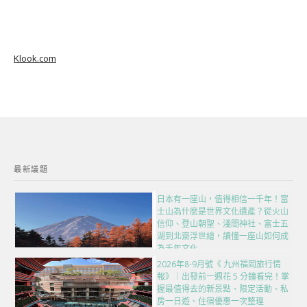
Klook.com
最新議題
日本有一座山，值得相信一千年！富
士山為什麼是世界文化遺產？從火山
信仰、登山朝聖、淺間神社、富士五
湖到北齋浮世繪，讀懂一座山如何成
為千年文化
2026年8-9月號《 九州福岡旅行情
報》｜出發前一週花 5 分鐘看完！掌
握最值得去的新景點、限定活動、私
房一日遊、住宿優惠一次整理