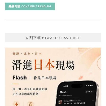
CONTINUE READING
立刻下載▼IWAFU FLASH APP