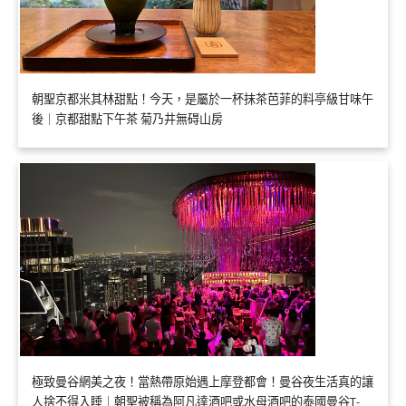
朝聖京都米其林甜點！今天，是屬於一杯抹茶芭菲的料亭級甘味午
後｜京都甜點下午茶 菊乃井無碍山房
極致曼谷網美之夜！當熱帶原始遇上摩登都會！曼谷夜生活真的讓
人捨不得入睡｜朝聖被稱為阿凡達酒吧或水母酒吧的泰國曼谷T-