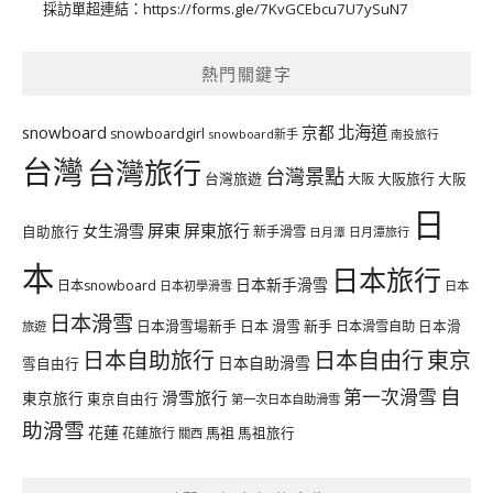
採訪單超連結：
https://forms.gle/7KvGCEbcu7U7ySuN7
熱門關鍵字
北海道
snowboard
京都
snowboardgirl
snowboard新手
南投旅行
台灣
台灣旅行
台灣景點
台灣旅遊
大阪旅行
大阪
大阪
日
屏東
屏東旅行
女生滑雪
自助旅行
新手滑雪
日月潭旅行
日月潭
本
日本旅行
日本新手滑雪
日本snowboard
日本初學滑雪
日本
日本滑雪
日本滑雪場新手
日本 滑雪 新手
日本滑雪自助
日本滑
旅遊
日本自由行
日本自助旅行
東京
日本自助滑雪
雪自由行
自
第一次滑雪
滑雪旅行
東京旅行
東京自由行
第一次日本自助滑雪
助滑雪
花蓮
馬祖
花蓮旅行
馬祖旅行
關西