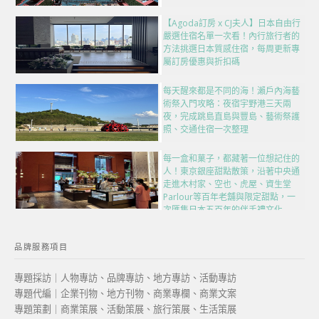
【Agoda訂房 x CJ夫人】日本自由行
嚴選住宿名單一次看！內行旅行者的
方法挑選日本質感住宿，每周更新專
屬訂房優惠與折扣碼
每天醒來都是不同的海！瀨戶內海藝
術祭入門攻略：夜宿宇野港三天兩
夜，完成跳島直島與豐島、藝術祭護
照、交通住宿一次整理
每一盒和菓子，都藏著一位想記住的
人！東京銀座甜點散策，沿著中央通
走進木村家、空也、虎屋、資生堂
Parlour等百年老舖與限定甜點，一
次匯集日本五百年的伴手禮文化
品牌服務項目
專題採訪｜人物專訪、品牌專訪、地方專訪、活動專訪
專題代編｜企業刊物、地方刊物、商業專欄、商業文案
專題策劃｜商業策展、活動策展、旅行策展、生活策展