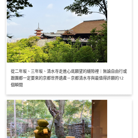
從二年坂、三年坂、清水寺走進心底願望的縫隙裡｜無論自由行或
跟團都一定要來的京都世界遺產－京都清水寺與最值得許願的12
個瞬間