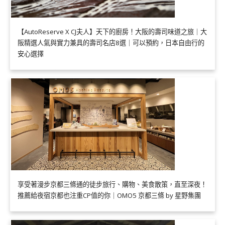
【AutoReserve X CJ夫人】天下的廚房！大阪的壽司味道之旅｜大
阪精選人氣與實力兼具的壽司名店8選｜可以預約，日本自由行的
安心選擇
享受著漫步京都三條通的徒步旅行、購物、美食散策，直至深夜！
推薦給夜宿京都也注重CP值的你｜OMO5 京都三條 by 星野集團