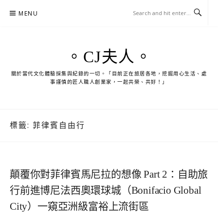
Skip
MENU
to
content
。CJ夫人。
關於當代文化體驗採集與紀錄的一切。「目前正在旅居各地，挖掘用心生活、處
事謹慎的匠人職人創業家，一起共榮、共好！」
標籤:
菲律賓自由行
顛覆你對菲律賓馬尼拉的想像 Part 2：自助旅
行前進博尼法西奧環球城（Bonifacio Global
City）一窺亞洲級富裕上流街區