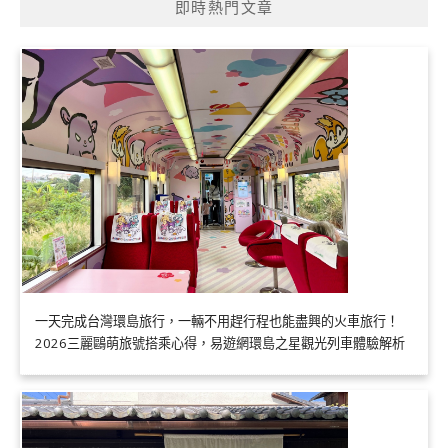
即時熱門文章
一天完成台灣環島旅行，一輛不用趕行程也能盡興的火車旅行！
2026三麗鷗萌旅號搭乘心得，易遊網環島之星觀光列車體驗解析