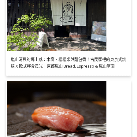
嵐山清晨的鄉土感：木窗、榻榻米與麵包香！古民家裡的東京式烘
焙 X 歐式輕食晨光｜京都嵐山 Bread, Espresso & 嵐山庭園