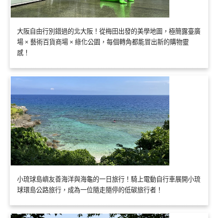
大阪自由行別錯過的北大阪！從梅田出發的美學地圖，極簡露臺廣
場 × 藝術百貨商場 × 綠化公園，每個轉角都能冒出新的購物靈
感！
小琉球島嶼友善海洋與海龜的一日旅行！騎上電動自行車展開小琉
球環島公路旅行，成為一位隨走隨停的低碳旅行者！