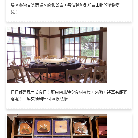
場 × 藝術百貨商場 × 綠化公園，每個轉角都能冒出新的購物靈
感！
日日都是風土美食日！屏東南北時令食材雲集，來喲，將軍宅邸宴
客囉！｜屏東勝利星村 阿漢私廚