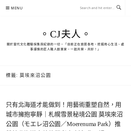
Skip
MENU
to
content
。CJ夫人。
關於當代文化體驗採集與紀錄的一切。「目前正在旅居各地，挖掘用心生活、處
事謹慎的匠人職人創業家，一起共榮、共好！」
標籤:
莫埃來沼公園
只有北海道才能做到！用藝術重塑自然，用
城市擁抱寧靜｜札幌雪景秘境公園 莫埃來沼
公園（モエレ沼公園／Moerenuma Park）推