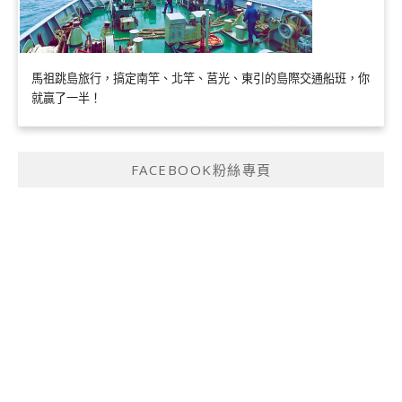
馬祖跳島旅行，搞定南竿、北竿、莒光、東引的島際交通船班，你
就贏了一半！
FACEBOOK粉絲專頁