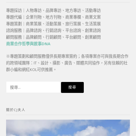
專題採訪｜人物專訪、品牌專訪、地方專訪、活動專訪
專題代編｜企業刊物、地方刊物、商業專欄、商業文案
專題策劃｜商業策展、活動策展、旅行策展、生活策展
諮詢服務｜品牌諮詢、行銷諮詢、平台諮詢、創業諮詢
顧問服務｜品牌顧問、行銷顧問、平台顧問、創業顧問
商業合作哲學與敘事DNA
※專題策劃和顧問服務僅供長期專案簽約；各項專案亦可與我長期合作
的跨領域團隊：IT、設計、攝影、廣告、媒體共同協作，另有信賴的社
群小編和網紅KOL可供推薦。
搜
尋
關
鍵
關於CJ夫人
字: