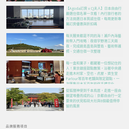
【Agoda訂房 x CJ夫人】日本自由行
嚴選住宿名單一次看！內行旅行者的
方法挑選日本質感住宿，每周更新專
屬訂房優惠與折扣碼
每天醒來都是不同的海！瀨戶內海藝
術祭入門攻略：夜宿宇野港三天兩
夜，完成跳島直島與豐島、藝術祭護
照、交通住宿一次整理
每一盒和菓子，都藏著一位想記住的
人！東京銀座甜點散策，沿著中央通
走進木村家、空也、虎屋、資生堂
Parlour等百年老舖與限定甜點，一
次匯集日本五百年的伴手禮文化
從狐狸神使到千本鳥居，走進一座由
願望堆疊而成的山｜京都自由行一定
要來的伏見稻荷大社與8個最值得停
留的風景
品牌服務項目