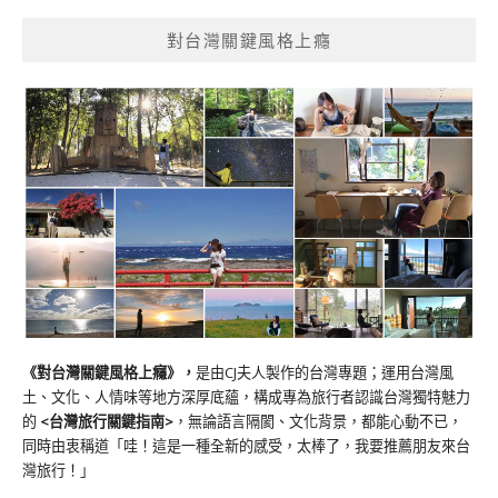
對台灣關鍵風格上癮
《對台灣關鍵風格上癮》
，
是由CJ夫人製作的台灣專題；運用台灣風
土、文化、人情味等地方深厚底蘊，構成專為旅行者認識台灣獨特魅力
的
<台灣旅行關鍵指南>
，無論語言隔閡、文化背景，都能心動不已，
同時由衷稱道「哇！這是一種全新的感受，太棒了，我要推薦朋友來台
灣旅行！」