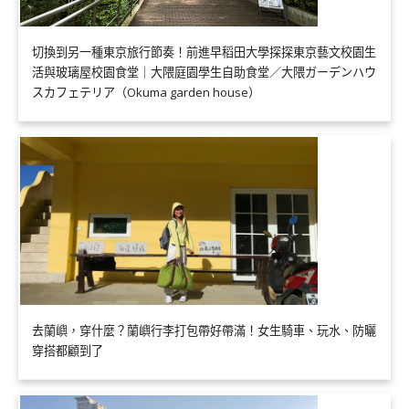
切換到另一種東京旅行節奏！前進早稻田大學探探東京藝文校園生
活與玻璃屋校園食堂｜大隈庭園學生自助食堂／大隈ガーデンハウ
スカフェテリア（Okuma garden house）
去蘭嶼，穿什麼？蘭嶼行李打包帶好帶滿！女生騎車、玩水、防曬
穿搭都顧到了