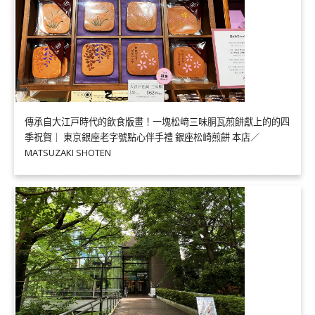
傳承自大江戸時代的飲食版畫！一塊松﨑三味胴瓦煎餅獻上的的四
季祝賀｜ 東京銀座老字號點心伴手禮 銀座松崎煎餅 本店／
MATSUZAKI SHOTEN