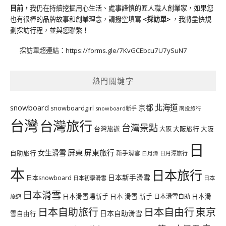
目前，
我仍在持續挖掘用心生活、處事謹慎的匠人職人創業家，如果您
也有很棒的品牌故事和創業理念，請撥空填寫
<
採訪單
>
，我將盡快規
劃採訪行程，並與您聯繫！
採訪單超連結：
https://forms.gle/7KvGCEbcu7U7ySuN7
熱門關鍵字
北海道
snowboard
京都
snowboardgirl
snowboard新手
南投旅行
台灣
台灣旅行
台灣景點
台灣旅遊
大阪旅行
大阪
大阪
日
屏東
屏東旅行
女生滑雪
自助旅行
新手滑雪
日月潭旅行
日月潭
本
日本旅行
日本新手滑雪
日本snowboard
日本初學滑雪
日本
日本滑雪
日本滑雪場新手
日本 滑雪 新手
日本滑雪自助
日本滑
旅遊
日本自由行
日本自助旅行
東京
日本自助滑雪
雪自由行