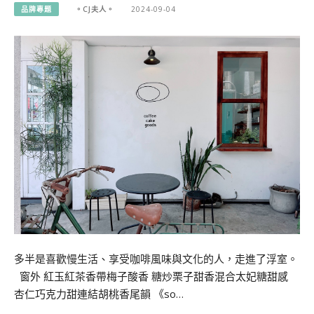
品牌專題
。CJ夫人。
2024-09-04
多半是喜歡慢生活、享受咖啡風味與文化的人，走進了浮室。
窗外 紅玉紅茶香帶梅子酸香 糖炒栗子甜香混合太妃糖甜感
杏仁巧克力甜連結胡桃香尾韻 《so…