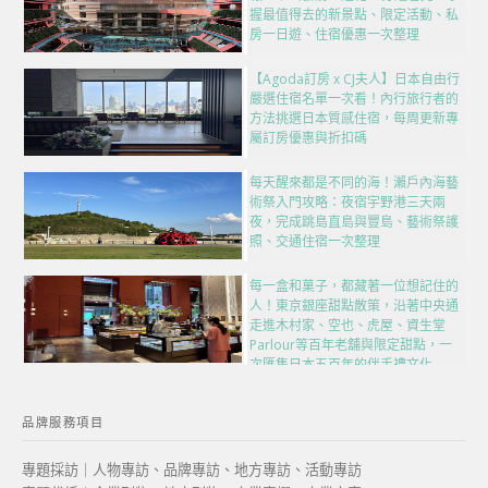
握最值得去的新景點、限定活動、私
房一日遊、住宿優惠一次整理
【Agoda訂房 x CJ夫人】日本自由行
嚴選住宿名單一次看！內行旅行者的
方法挑選日本質感住宿，每周更新專
屬訂房優惠與折扣碼
每天醒來都是不同的海！瀨戶內海藝
術祭入門攻略：夜宿宇野港三天兩
夜，完成跳島直島與豐島、藝術祭護
照、交通住宿一次整理
每一盒和菓子，都藏著一位想記住的
人！東京銀座甜點散策，沿著中央通
走進木村家、空也、虎屋、資生堂
Parlour等百年老舖與限定甜點，一
次匯集日本五百年的伴手禮文化
品牌服務項目
專題採訪｜人物專訪、品牌專訪、地方專訪、活動專訪