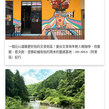
一個比IG濾鏡更好拍的文青街區！曼谷文青與年輕人喝咖啡、找餐
館、逛文創、塗鴉彩繪街拍的周末的靈感基地｜ARI AREA（阿里
區）紀行