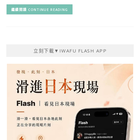
CONTINUE READING
立刻下載▼IWAFU FLASH APP