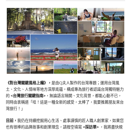
《對台灣關鍵風格上癮》
，
是由CJ夫人製作的台灣專題；運用台灣風
土、文化、人情味等地方深厚底蘊，構成專為旅行者認識台灣獨特魅力
的
<台灣旅行關鍵指南>
，無論語言隔閡、文化背景，都能心動不已，
同時由衷稱道「哇！這是一種全新的感受，太棒了，我要推薦朋友來台
灣旅行！」
目前，
我仍在持續挖掘用心生活、處事謹慎的匠人職人創業家，如果您
也有很棒的品牌故事和創業理念，請撥空填寫
<
採訪單
>
，我將盡快規