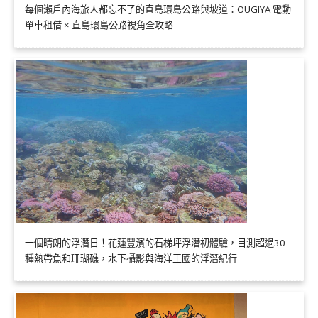
每個瀨戶內海旅人都忘不了的直島環島公路與坡道：OUGIYA 電動
單車租借 × 直島環島公路視角全攻略
一個晴朗的浮潛日！花蓮豐濱的石梯坪浮潛初體驗，目測超過30
種熱帶魚和珊瑚礁，水下攝影與海洋王國的浮潛紀行