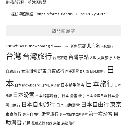
劃採訪行程，並與您聯繫！
採訪單超連結：
https://forms.gle/7KvGCEbcu7U7ySuN7
熱門關鍵字
北海道
snowboard
京都
snowboardgirl
snowboard新手
南投旅行
台灣
台灣旅行
台灣景點
台灣旅遊
大阪旅行
大阪
大阪
日
屏東
屏東旅行
女生滑雪
自助旅行
新手滑雪
日月潭旅行
日月潭
本
日本旅行
日本新手滑雪
日本snowboard
日本初學滑雪
日本
日本滑雪
日本滑雪場新手
日本 滑雪 新手
日本滑雪自助
日本滑
旅遊
日本自由行
日本自助旅行
東京
日本自助滑雪
雪自由行
自
第一次滑雪
滑雪旅行
東京旅行
東京自由行
第一次日本自助滑雪
助滑雪
花蓮
馬祖
花蓮旅行
馬祖旅行
關西