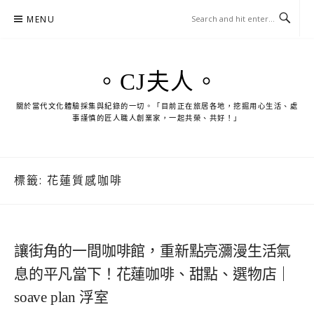
Skip
MENU
to
content
。CJ夫人。
關於當代文化體驗採集與紀錄的一切。「目前正在旅居各地，挖掘用心生活、處
事謹慎的匠人職人創業家，一起共榮、共好！」
標籤:
花蓮質感咖啡
讓街角的一間咖啡館，重新點亮瀰漫生活氣
息的平凡當下！花蓮咖啡、甜點、選物店｜
soave plan 浮室