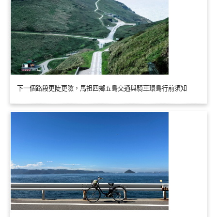
下一個路段更陡更險，馬祖四鄉五島交通與騎車環島行前須知