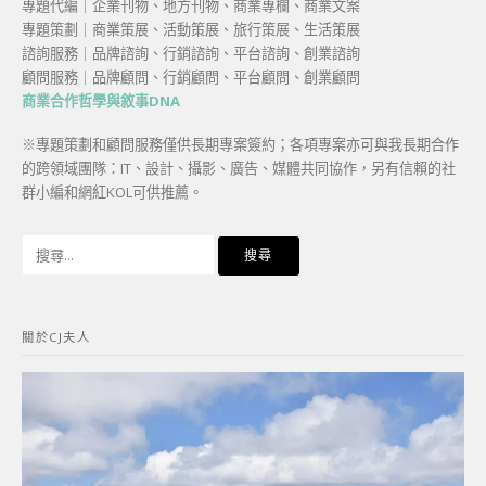
專題代編｜企業刊物、地方刊物、商業專欄、商業文案
專題策劃｜商業策展、活動策展、旅行策展、生活策展
諮詢服務｜品牌諮詢、行銷諮詢、平台諮詢、創業諮詢
顧問服務｜品牌顧問、行銷顧問、平台顧問、創業顧問
商業合作哲學與敘事DNA
※專題策劃和顧問服務僅供長期專案簽約；各項專案亦可與我長期合作
的跨領域團隊：IT、設計、攝影、廣告、媒體共同協作，另有信賴的社
群小編和網紅KOL可供推薦。
搜
尋
關
鍵
關於CJ夫人
字: