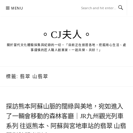
Skip
MENU
to
content
。CJ夫人。
關於當代文化體驗採集與紀錄的一切。「目前正在旅居各地，挖掘用心生活、處
事謹慎的匠人職人創業家，一起共榮、共好！」
標籤:
翡翠 山翡翠
探訪熊本阿蘇山脈的闊綠與美地，宛如進入
了一輛會移動的森林客廳｜JR九州觀光列車
系列 往返熊本、阿蘇與宮地車站的翡翠 山翡