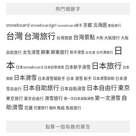
熱門關鍵字
北海道
snowboard
京都
snowboardgirl
snowboard新手
南投旅行
台灣
台灣旅行
台灣景點
台灣旅遊
大阪旅行
大阪
大阪
日
屏東
屏東旅行
女生滑雪
自助旅行
新手滑雪
日月潭旅行
日月潭
本
日本旅行
日本新手滑雪
日本snowboard
日本初學滑雪
日本
日本滑雪
日本滑雪場新手
日本 滑雪 新手
日本滑雪自助
日本滑
旅遊
日本自由行
日本自助旅行
東京
日本自助滑雪
雪自由行
自
第一次滑雪
滑雪旅行
東京旅行
東京自由行
第一次日本自助滑雪
助滑雪
花蓮
馬祖
花蓮旅行
馬祖旅行
關西
點擊一個有趣的廣告