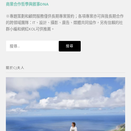
商業合作哲學與敘事DNA
※專題策劃和顧問服務僅供長期專案簽約；各項專案亦可與我長期合作
的跨領域團隊：IT、設計、攝影、廣告、媒體共同協作，另有信賴的社
群小編和網紅KOL可供推薦。
搜
尋
關
鍵
關於CJ夫人
字: