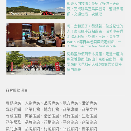
術祭入門攻略：夜宿宇野港三天兩
夜，完成跳島直島與豐島、藝術祭護
照、交通住宿一次整理
每一盒和菓子，都藏著一位想記住的
人！東京銀座甜點散策，沿著中央通
走進木村家、空也、虎屋、資生堂
Parlour等百年老舖與限定甜點，一
次匯集日本五百年的伴手禮文化
從狐狸神使到千本鳥居，走進一座由
願望堆疊而成的山｜京都自由行一定
要來的伏見稻荷大社與8個最值得停
留的風景
品牌服務項目
專題採訪｜人物專訪、品牌專訪、地方專訪、活動專訪
專題代編｜企業刊物、地方刊物、商業專欄、商業文案
專題策劃｜商業策展、活動策展、旅行策展、生活策展
諮詢服務｜品牌諮詢、行銷諮詢、平台諮詢、創業諮詢
顧問服務｜品牌顧問、行銷顧問、平台顧問、創業顧問