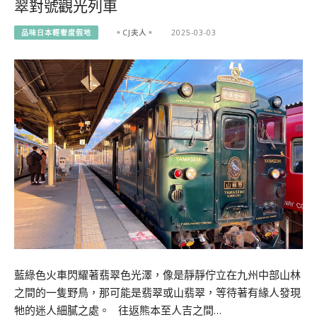
翠對號觀光列車
品味日本輕奢度假地
。CJ夫人。
2025-03-03
藍綠色火車閃耀著翡翠色光澤，像是靜靜佇立在九州中部山林
之間的一隻野鳥，那可能是翡翠或山翡翠，等待著有緣人發現
牠的迷人細膩之處。 往返熊本至人吉之間…