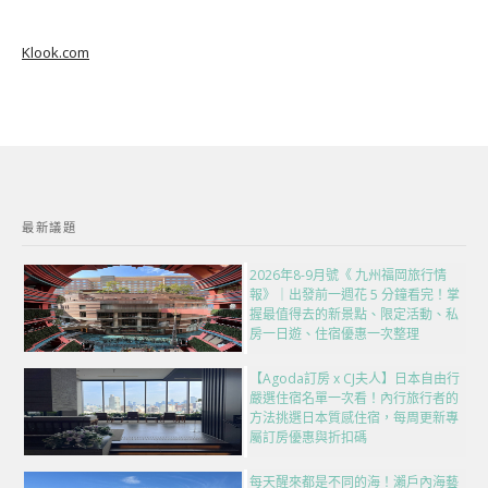
Klook.com
最新議題
2026年8-9月號《 九州福岡旅行情
報》｜出發前一週花 5 分鐘看完！掌
握最值得去的新景點、限定活動、私
房一日遊、住宿優惠一次整理
【Agoda訂房 x CJ夫人】日本自由行
嚴選住宿名單一次看！內行旅行者的
方法挑選日本質感住宿，每周更新專
屬訂房優惠與折扣碼
每天醒來都是不同的海！瀨戶內海藝