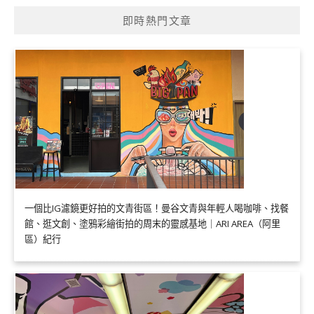
即時熱門文章
一個比IG濾鏡更好拍的文青街區！曼谷文青與年輕人喝咖啡、找餐
館、逛文創、塗鴉彩繪街拍的周末的靈感基地｜ARI AREA（阿里
區）紀行