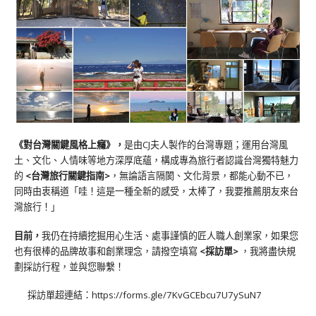
《對台灣關鍵風格上癮》
，
是由CJ夫人製作的台灣專題；運用台灣風
土、文化、人情味等地方深厚底蘊，構成專為旅行者認識台灣獨特魅力
的
<台灣旅行關鍵指南>
，無論語言隔閡、文化背景，都能心動不已，
同時由衷稱道「哇！這是一種全新的感受，太棒了，我要推薦朋友來台
灣旅行！」
目前，
我仍在持續挖掘用心生活、處事謹慎的匠人職人創業家，如果您
也有很棒的品牌故事和創業理念，請撥空填寫
<
採訪單
>
，我將盡快規
劃採訪行程，並與您聯繫！
採訪單超連結：
https://forms.gle/7KvGCEbcu7U7ySuN7