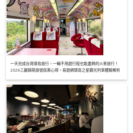
一天完成台灣環島旅行，一輛不用趕行程也能盡興的火車旅行！
2026三麗鷗萌旅號搭乘心得，易遊網環島之星觀光列車體驗解析