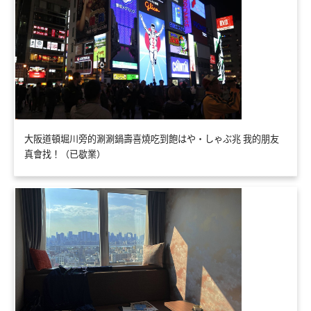
大阪道頓堀川旁的涮涮鍋壽喜燒吃到飽はや・しゃぶ兆 我的朋友
真會找！（已歇業）