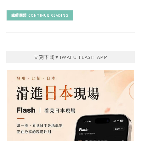
CONTINUE READING
立刻下載▼IWAFU FLASH APP