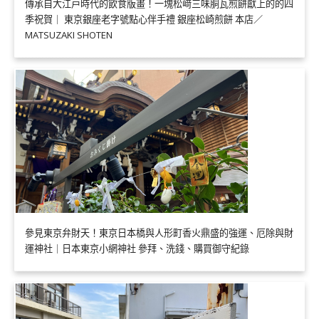
傳承自大江戸時代的飲食版畫！一塊松﨑三味胴瓦煎餅獻上的的四
季祝賀｜ 東京銀座老字號點心伴手禮 銀座松崎煎餅 本店／
MATSUZAKI SHOTEN
參見東京弁財天！東京日本橋與人形町香火鼎盛的強運、厄除與財
運神社｜日本東京小網神社 參拜、洗錢、購買御守紀錄