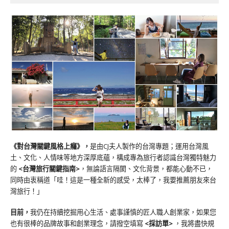
《對台灣關鍵風格上癮》
，
是由CJ夫人製作的台灣專題；運用台灣風
土、文化、人情味等地方深厚底蘊，構成專為旅行者認識台灣獨特魅力
的
<台灣旅行關鍵指南>
，無論語言隔閡、文化背景，都能心動不已，
同時由衷稱道「哇！這是一種全新的感受，太棒了，我要推薦朋友來台
灣旅行！」
目前，
我仍在持續挖掘用心生活、處事謹慎的匠人職人創業家，如果您
也有很棒的品牌故事和創業理念，請撥空填寫
<
採訪單
>
，我將盡快規