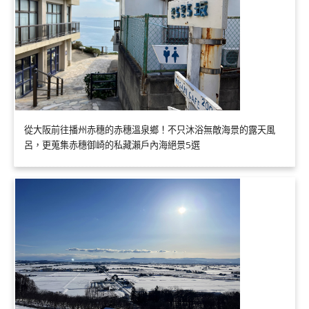
從大阪前往播州赤穗的赤穗溫泉鄉！不只沐浴無敵海景的露天風
呂，更蒐集赤穗御崎的私藏瀨戶內海絕景5選