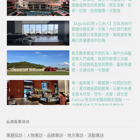
握最值得去的新景點、限定活動、私
房一日遊、住宿優惠一次整理
【Agoda訂房 x CJ夫人】日本自由行
嚴選住宿名單一次看！內行旅行者的
方法挑選日本質感住宿，每周更新專
屬訂房優惠與折扣碼
每天醒來都是不同的海！瀨戶內海藝
術祭入門攻略：夜宿宇野港三天兩
夜，完成跳島直島與豐島、藝術祭護
照、交通住宿一次整理
每一盒和菓子，都藏著一位想記住的
人！東京銀座甜點散策，沿著中央通
走進木村家、空也、虎屋、資生堂
Parlour等百年老舖與限定甜點，一
次匯集日本五百年的伴手禮文化
品牌服務項目
專題採訪｜人物專訪、品牌專訪、地方專訪、活動專訪