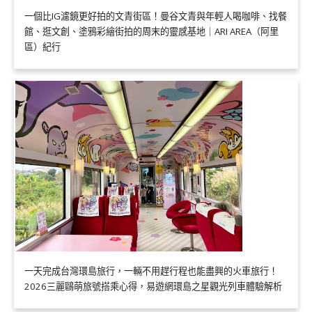
一個比IG濾鏡更好拍的文青街區！曼谷文青與年輕人喝咖啡、找餐
館、逛文創、塗鴉彩繪街拍的周末的靈感基地｜ARI AREA（阿里
區）紀行
一天完成台灣環島旅行，一輛不用趕行程也能盡興的火車旅行！
2026三麗鷗萌旅號搭乘心得，易遊網環島之星觀光列車體驗解析