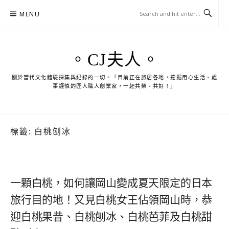
Skip
MENU
to
content
。CJ夫人。
關於當代文化體驗採集與紀錄的一切。「目前正在旅居各地，挖掘用心生活、處
事謹慎的匠人職人創業家，一起共榮、共好！」
標籤:
白桃刨冰
一顆白桃，如何讓岡山變成夏天限定的日本
旅行目的地！又見白桃女王佔領岡山時，恭
迎白桃果昔、白桃刨冰、白桃芭菲及白桃甜