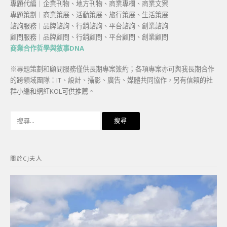
專題代編｜企業刊物、地方刊物、商業專欄、商業文案
專題策劃｜商業策展、活動策展、旅行策展、生活策展
諮詢服務｜品牌諮詢、行銷諮詢、平台諮詢、創業諮詢
顧問服務｜品牌顧問、行銷顧問、平台顧問、創業顧問
商業合作哲學與敘事DNA
※專題策劃和顧問服務僅供長期專案簽約；各項專案亦可與我長期合作
的跨領域團隊：IT、設計、攝影、廣告、媒體共同協作，另有信賴的社
群小編和網紅KOL可供推薦。
搜
尋
關
鍵
關於CJ夫人
字: