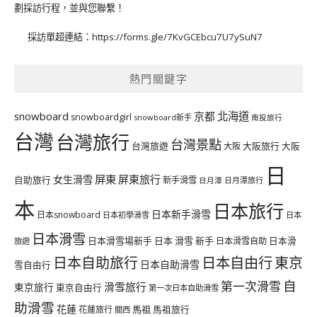
劃採訪行程，並與您聯繫！
採訪單超連結：
https://forms.gle/7KvGCEbcu7U7ySuN7
熱門關鍵字
北海道
snowboard
京都
snowboardgirl
snowboard新手
南投旅行
台灣
台灣旅行
台灣景點
台灣旅遊
大阪旅行
大阪
大阪
日
屏東
屏東旅行
女生滑雪
自助旅行
新手滑雪
日月潭旅行
日月潭
本
日本旅行
日本新手滑雪
日本snowboard
日本初學滑雪
日本
日本滑雪
日本滑雪場新手
日本 滑雪 新手
日本滑雪自助
日本滑
旅遊
日本自由行
日本自助旅行
東京
日本自助滑雪
雪自由行
自
第一次滑雪
滑雪旅行
東京旅行
東京自由行
第一次日本自助滑雪
助滑雪
花蓮
馬祖
花蓮旅行
馬祖旅行
關西