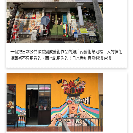
一個把日本公共澡堂變成藝術作品的瀨戶內藝術祭地標｜大竹伸朗
說藝術不只用看的，而也能用泡的！日本香川直島錢湯 I♥湯