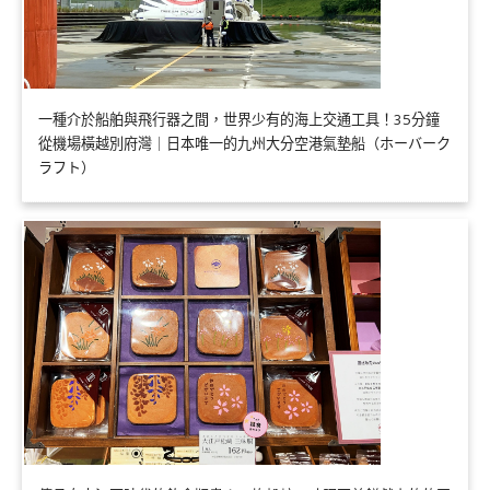
一種介於船舶與飛行器之間，世界少有的海上交通工具！35分鐘
從機場橫越別府灣｜日本唯一的九州大分空港氣墊船（ホーバーク
ラフト）