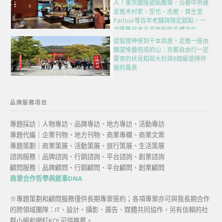
人！東京銀座甜點散策，沿著中央通
走進木村家、空也、虎屋、資生堂
Parlour等百年老舖與限定甜點，一
次匯集日本五百年的伴手禮文化
從狐狸神使到千本鳥居，走進一座由
願望堆疊而成的山｜京都自由行一定
要來的伏見稻荷大社與8個最值得停
留的風景
品牌服務項目
專題採訪｜人物專訪、品牌專訪、地方專訪、活動專訪
專題代編｜企業刊物、地方刊物、商業專欄、商業文案
專題策劃｜商業策展、活動策展、旅行策展、生活策展
諮詢服務｜品牌諮詢、行銷諮詢、平台諮詢、創業諮詢
顧問服務｜品牌顧問、行銷顧問、平台顧問、創業顧問
商業合作哲學與敘事DNA
※專題策劃和顧問服務僅供長期專案簽約；各項專案亦可與我長期合作
的跨領域團隊：IT、設計、攝影、廣告、媒體共同協作，另有信賴的社
群小編和網紅KOL可供推薦。