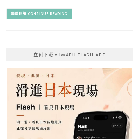
CONTINUE READING
立刻下載▼IWAFU FLASH APP