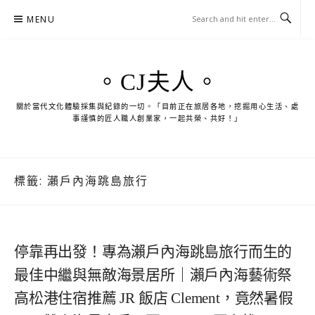
Skip
MENU
to
content
。CJ夫人。
關於當代文化體驗採集與紀錄的一切。「目前正在旅居各地，挖掘用心生活、處
事謹慎的匠人職人創業家，一起共榮、共好！」
標籤:
瀨戶內海跳島旅行
停靠再出發！專為瀨戶內海跳島旅行而生的
最佳中繼與無敵海景居所｜瀨戶內海藝術祭
高松港住宿推薦 JR 飯店 Clement，竟然暑假