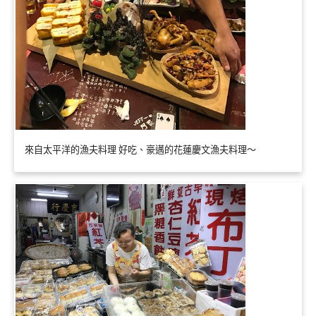
來自太平洋的漁夫料理 好吃、豪邁的花蓮慶文漁夫料理～