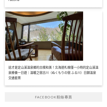
這才是定山溪溫泉鄉的古樸和美！北海道札幌僅一小時的定山溪溫
泉療養一日遊｜溫暖之宿古川（ぬくもりの宿 ふる川）日歸溫泉
交通套票
FACEBOOK粉絲專頁