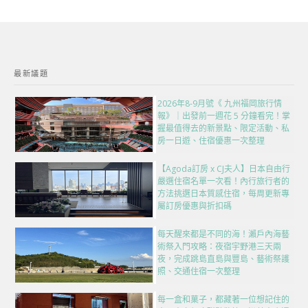
最新議題
2026年8-9月號《 九州福岡旅行情
報》｜出發前一週花 5 分鐘看完！掌
握最值得去的新景點、限定活動、私
房一日遊、住宿優惠一次整理
【Agoda訂房 x CJ夫人】日本自由行
嚴選住宿名單一次看！內行旅行者的
方法挑選日本質感住宿，每周更新專
屬訂房優惠與折扣碼
每天醒來都是不同的海！瀨戶內海藝
術祭入門攻略：夜宿宇野港三天兩
夜，完成跳島直島與豐島、藝術祭護
照、交通住宿一次整理
每一盒和菓子，都藏著一位想記住的