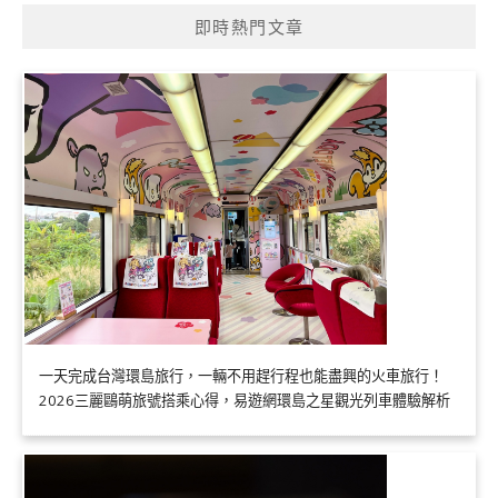
即時熱門文章
一天完成台灣環島旅行，一輛不用趕行程也能盡興的火車旅行！
2026三麗鷗萌旅號搭乘心得，易遊網環島之星觀光列車體驗解析