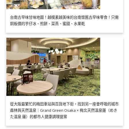
台南古早味甘味地圖！越樸素越美味的台南懷舊古早味零食！只需
銅板價的芋仔冰、煎餅、菜燕、蜜餞、水果乾
從大阪最繁忙的梅田車站與百貨地下街，找到另一座會呼吸的城市
森林與天然溫泉｜Grand Green Osaka × 梅北天然溫泉蓮（めき
た温泉 蓮）的都市人健康調理提案