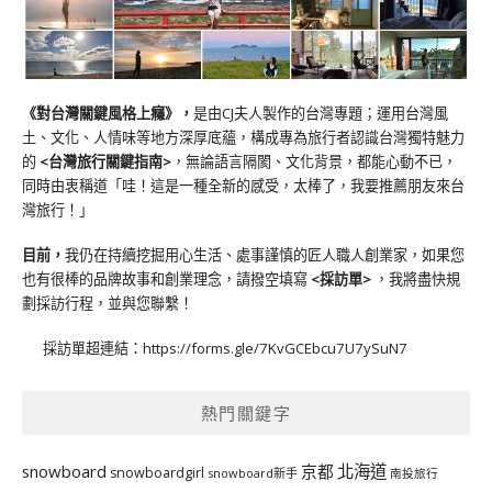
《對台灣關鍵風格上癮》
，
是由CJ夫人製作的台灣專題；運用台灣風
土、文化、人情味等地方深厚底蘊，構成專為旅行者認識台灣獨特魅力
的
<台灣旅行關鍵指南>
，無論語言隔閡、文化背景，都能心動不已，
同時由衷稱道「哇！這是一種全新的感受，太棒了，我要推薦朋友來台
灣旅行！」
目前，
我仍在持續挖掘用心生活、處事謹慎的匠人職人創業家，如果您
也有很棒的品牌故事和創業理念，請撥空填寫
<
採訪單
>
，我將盡快規
劃採訪行程，並與您聯繫！
採訪單超連結：
https://forms.gle/7KvGCEbcu7U7ySuN7
熱門關鍵字
北海道
snowboard
京都
snowboardgirl
snowboard新手
南投旅行