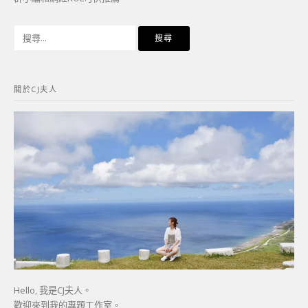
搜
尋
關
鍵
關於CJ夫人
字:
Hello, 我是CJ夫人。
歡迎來到我的專題工作室。