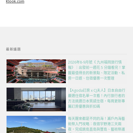
Klook.com
最新議題
2026年8-9月號《 九州福岡旅行情
報》｜出發前一週花 5 分鐘看完！掌
握最值得去的新景點、限定活動、私
房一日遊、住宿優惠一次整理
【Agoda訂房 x CJ夫人】日本自由行
嚴選住宿名單一次看！內行旅行者的
方法挑選日本質感住宿，每周更新專
屬訂房優惠與折扣碼
每天醒來都是不同的海！瀨戶內海藝
術祭入門攻略：夜宿宇野港三天兩
夜，完成跳島直島與豐島、藝術祭護