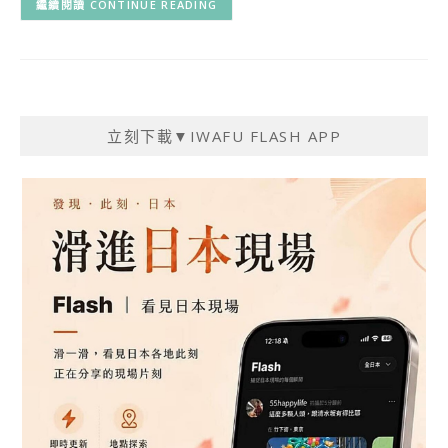
CONTINUE READING
立刻下載▼IWAFU FLASH APP