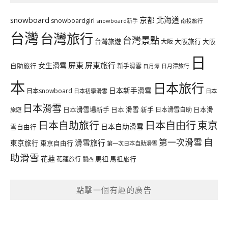
北海道
snowboard
京都
snowboardgirl
snowboard新手
南投旅行
台灣
台灣旅行
台灣景點
台灣旅遊
大阪旅行
大阪
大阪
日
屏東
屏東旅行
女生滑雪
自助旅行
新手滑雪
日月潭旅行
日月潭
本
日本旅行
日本新手滑雪
日本snowboard
日本初學滑雪
日本
日本滑雪
日本滑雪場新手
日本 滑雪 新手
日本滑雪自助
日本滑
旅遊
日本自由行
日本自助旅行
東京
日本自助滑雪
雪自由行
自
第一次滑雪
滑雪旅行
東京旅行
東京自由行
第一次日本自助滑雪
助滑雪
花蓮
馬祖
花蓮旅行
馬祖旅行
關西
點擊一個有趣的廣告