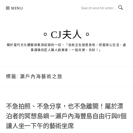
Skip
MENU
to
content
。CJ夫人。
關於當代文化體驗採集與紀錄的一切。「目前正在旅居各地，挖掘用心生活、處
事謹慎的匠人職人創業家，一起共榮、共好！」
標籤:
瀨戶內海藝術之旅
不急拍照、不急分享，也不急離開！屬於漂
泊者的冥想島嶼－瀨戶內海豐島自由行與8個
讓人坐一下午的藝術坐席