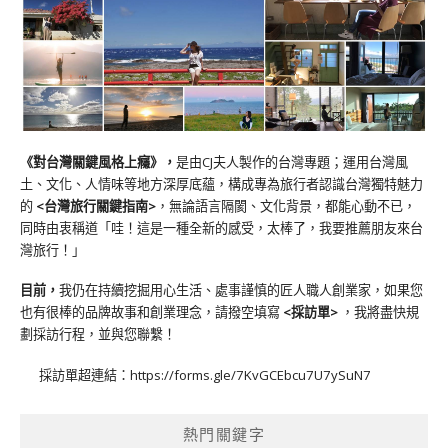
《對台灣關鍵風格上癮》
，
是由CJ夫人製作的台灣專題；運用台灣風
土、文化、人情味等地方深厚底蘊，構成專為旅行者認識台灣獨特魅力
的
<台灣旅行關鍵指南>
，無論語言隔閡、文化背景，都能心動不已，
同時由衷稱道「哇！這是一種全新的感受，太棒了，我要推薦朋友來台
灣旅行！」
目前，
我仍在持續挖掘用心生活、處事謹慎的匠人職人創業家，如果您
也有很棒的品牌故事和創業理念，請撥空填寫
<
採訪單
>
，我將盡快規
劃採訪行程，並與您聯繫！
採訪單超連結：
https://forms.gle/7KvGCEbcu7U7ySuN7
熱門關鍵字