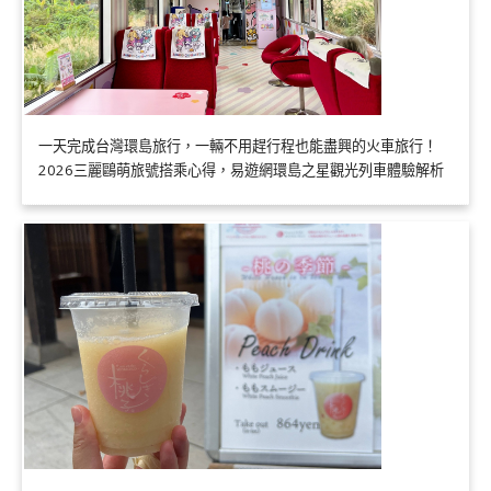
一天完成台灣環島旅行，一輛不用趕行程也能盡興的火車旅行！
2026三麗鷗萌旅號搭乘心得，易遊網環島之星觀光列車體驗解析