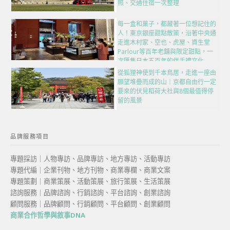
照、交通住宿一次整理
每一盒和菓子，都藏著一位想記住的
人！東京銀座甜點散策，沿著中央通
走進木村家、空也、虎屋、資生堂
Parlour等百年老舖與限定甜點，一
次匯集日本五百年的伴手禮文化
從狐狸神使到千本鳥居，走進一座由
願望堆疊而成的山｜京都自由行一定
要來的伏見稻荷大社與8個最值得停
留的風景
品牌服務項目
專題採訪｜人物專訪、品牌專訪、地方專訪、活動專訪
專題代編｜企業刊物、地方刊物、商業專欄、商業文案
專題策劃｜商業策展、活動策展、旅行策展、生活策展
諮詢服務｜品牌諮詢、行銷諮詢、平台諮詢、創業諮詢
顧問服務｜品牌顧問、行銷顧問、平台顧問、創業顧問
商業合作哲學與敘事DNA