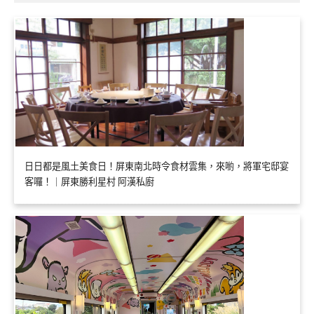
日日都是風土美食日！屏東南北時令食材雲集，來喲，將軍宅邸宴
客囉！｜屏東勝利星村 阿漢私廚