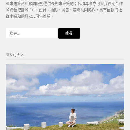
※專題策劃和顧問服務僅供長期專案簽約；各項專案亦可與我長期合作
的跨領域團隊：IT、設計、攝影、廣告、媒體共同協作，另有信賴的社
群小編和網紅KOL可供推薦。
搜
尋
關
鍵
關於CJ夫人
字: