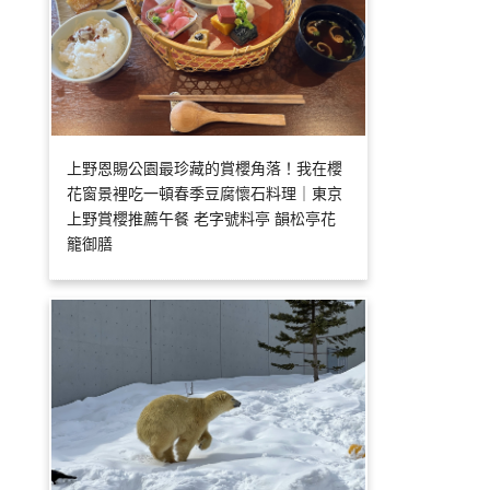
上野恩賜公園最珍藏的賞櫻角落！我在櫻
花窗景裡吃一頓春季豆腐懷石料理｜東京
上野賞櫻推薦午餐 老字號料亭 韻松亭花
籠御膳