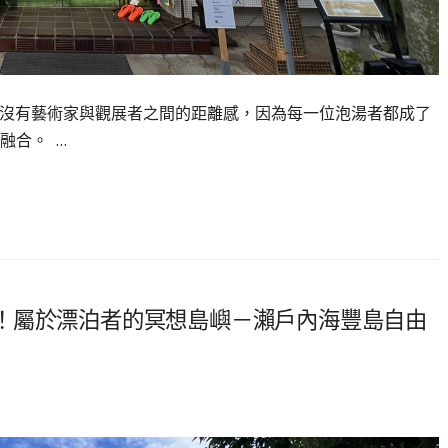
她沒有藝術家與觀展者之間的距離感，因為每一位泡湯者都成了
融合。 …
！屬於漂泊者的冥想島嶼－瀨戶內海豐島自由