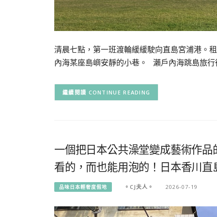
清晨七點，第一班渡輪緩緩駛向直島宮浦港。租
內海某座島嶼安靜的小巷。 瀨戶內海跳島旅行
CONTINUE READING
一個把日本公共澡堂變成藝術作品
看的，而也能用泡的！日本香川直島
。CJ夫人。
2026-07-19
品味日本輕奢度假地