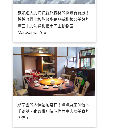
宛如踏入北海道野外森林的探險真實感！
靜靜欣賞北極熊散步是冬遊札幌最美好的
畫面｜北海道札幌市円山動物園
Maruyama Zoo
願南國的人情溫暖常在！嚐嚐屏東師傅ㄟ
手路菜，也珍惜那個與你共桌大啖美食的
人們。