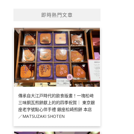
即時熱門文章
傳承自大江戸時代的飲食版畫！一塊松﨑
三味胴瓦煎餅獻上的的四季祝賀｜ 東京銀
座老字號點心伴手禮 銀座松崎煎餅 本店
／MATSUZAKI SHOTEN