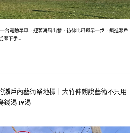
一台電動單車，迎著海風出發，彷彿比風還早一步，鑽進瀨戶
從哪下手…
的瀨戶內藝術祭地標｜大竹伸朗說藝術不只用
錢湯 I♥湯