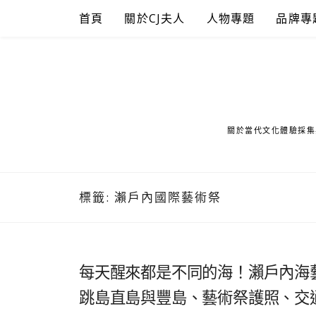
Skip
首頁
關於CJ夫人
人物專題
品牌專
to
content
關於當代文化體驗採集
標籤:
瀨戶內國際藝術祭
每天醒來都是不同的海！瀨戶內海
跳島直島與豐島、藝術祭護照、交