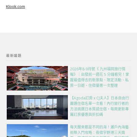
Klook.com
最新議題
2026年8-9月號《 九州福岡旅行情
報》｜出發前一週花 5 分鐘看完！掌
握最值得去的新景點、限定活動、私
房一日遊、住宿優惠一次整理
【Agoda訂房 x CJ夫人】日本自由行
嚴選住宿名單一次看！內行旅行者的
方法挑選日本質感住宿，每周更新專
屬訂房優惠與折扣碼
每天醒來都是不同的海！瀨戶內海藝
術祭入門攻略：夜宿宇野港三天兩