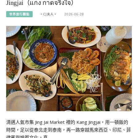
Jingjai（แกง กาดจริงใจ）
世界旅行觀點
。CJ夫人。
2026-06-28
清邁人氣市集 Jing Jai Market 裡的 Kang Jingjai，用一頓飯的
時間，足以從泰北走到泰南，再一路穿越馬來西亞、印尼、菲
律賓與娘惹文化，真…