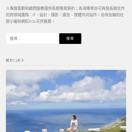
※專題策劃和顧問服務僅供長期專案簽約；各項專案亦可與我長期合作
的跨領域團隊：IT、設計、攝影、廣告、媒體共同協作，另有信賴的社
群小編和網紅KOL可供推薦。
搜
尋
關
鍵
關於CJ夫人
字: