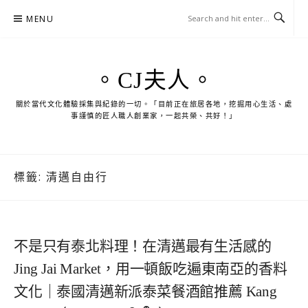
Skip
MENU
to
content
。CJ夫人。
關於當代文化體驗採集與紀錄的一切。「目前正在旅居各地，挖掘用心生活、處
事謹慎的匠人職人創業家，一起共榮、共好！」
標籤:
清邁自由行
不是只有泰北料理！在清邁最有生活感的
Jing Jai Market，用一頓飯吃遍東南亞的香料
文化｜泰國清邁新派泰菜餐酒館推薦 Kang