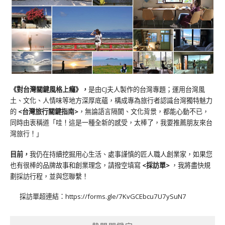
《對台灣關鍵風格上癮》
，
是由CJ夫人製作的台灣專題；運用台灣風
土、文化、人情味等地方深厚底蘊，構成專為旅行者認識台灣獨特魅力
的
<台灣旅行關鍵指南>
，無論語言隔閡、文化背景，都能心動不已，
同時由衷稱道「哇！這是一種全新的感受，太棒了，我要推薦朋友來台
灣旅行！」
目前，
我仍在持續挖掘用心生活、處事謹慎的匠人職人創業家，如果您
也有很棒的品牌故事和創業理念，請撥空填寫
<
採訪單
>
，我將盡快規
劃採訪行程，並與您聯繫！
採訪單超連結：
https://forms.gle/7KvGCEbcu7U7ySuN7