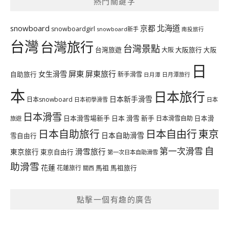
熱門關鍵字
北海道
snowboard
京都
snowboardgirl
snowboard新手
南投旅行
台灣
台灣旅行
台灣景點
台灣旅遊
大阪旅行
大阪
大阪
日
屏東
屏東旅行
女生滑雪
自助旅行
新手滑雪
日月潭旅行
日月潭
本
日本旅行
日本新手滑雪
日本snowboard
日本初學滑雪
日本
日本滑雪
日本滑雪場新手
日本 滑雪 新手
日本滑雪自助
日本滑
旅遊
日本自由行
日本自助旅行
東京
日本自助滑雪
雪自由行
自
第一次滑雪
滑雪旅行
東京旅行
東京自由行
第一次日本自助滑雪
助滑雪
花蓮
馬祖
花蓮旅行
馬祖旅行
關西
點擊一個有趣的廣告