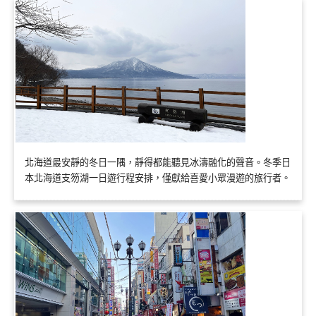
北海道最安靜的冬日一隅，靜得都能聽見冰濤融化的聲音。冬季日
本北海道支笏湖一日遊行程安排，僅獻給喜愛小眾漫遊的旅行者。