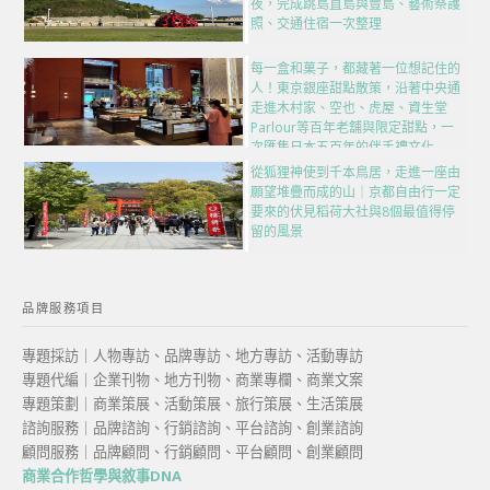
夜，完成跳島直島與豐島、藝術祭護
照、交通住宿一次整理
每一盒和菓子，都藏著一位想記住的
人！東京銀座甜點散策，沿著中央通
走進木村家、空也、虎屋、資生堂
Parlour等百年老舖與限定甜點，一
次匯集日本五百年的伴手禮文化
從狐狸神使到千本鳥居，走進一座由
願望堆疊而成的山｜京都自由行一定
要來的伏見稻荷大社與8個最值得停
留的風景
品牌服務項目
專題採訪｜人物專訪、品牌專訪、地方專訪、活動專訪
專題代編｜企業刊物、地方刊物、商業專欄、商業文案
專題策劃｜商業策展、活動策展、旅行策展、生活策展
諮詢服務｜品牌諮詢、行銷諮詢、平台諮詢、創業諮詢
顧問服務｜品牌顧問、行銷顧問、平台顧問、創業顧問
商業合作哲學與敘事DNA