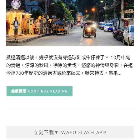
抵達清邁以後，幾乎就沒有穿過球鞋或牛仔褲了。 10月中旬
的清邁，涼涼的秋風，徐徐的步伐，悠悠的神情與身影，在迄
今達700年歷史的清邁古城繞來繞去，轉來轉去，串串…
CONTINUE READING
立刻下載▼IWAFU FLASH APP