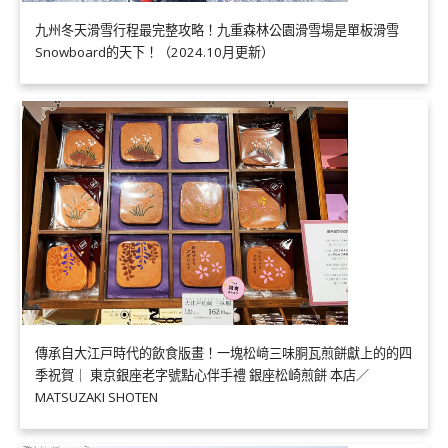
九州冬天滑雪行程最完整攻略！九重森林公園滑雪場是單板滑雪
Snowboard的天下！（2024.10月更新）
傳承自大江戸時代的飲食版畫！一塊松﨑三味胴瓦煎餅獻上的的四
季祝賀｜ 東京銀座老字號點心伴手禮 銀座松崎煎餅 本店／
MATSUZAKI SHOTEN