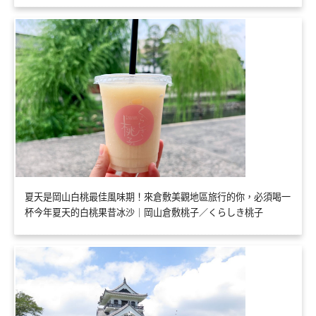
夏天是岡山白桃最佳風味期！來倉敷美觀地區旅行的你，必須喝一
杯今年夏天的白桃果昔冰沙｜岡山倉敷桃子／くらしき桃子