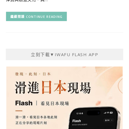
CONTINUE READING
立刻下載▼IWAFU FLASH APP