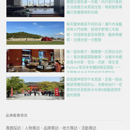
嚴選住宿名單一次看！內行旅行者的
方法挑選日本質感住宿，每周更新專
屬訂房優惠與折扣碼
每天醒來都是不同的海！瀨戶內海藝
術祭入門攻略：夜宿宇野港三天兩
夜，完成跳島直島與豐島、藝術祭護
照、交通住宿一次整理
每一盒和菓子，都藏著一位想記住的
人！東京銀座甜點散策，沿著中央通
走進木村家、空也、虎屋、資生堂
Parlour等百年老舖與限定甜點，一
次匯集日本五百年的伴手禮文化
從狐狸神使到千本鳥居，走進一座由
願望堆疊而成的山｜京都自由行一定
要來的伏見稻荷大社與8個最值得停
留的風景
品牌服務項目
專題採訪｜人物專訪、品牌專訪、地方專訪、活動專訪