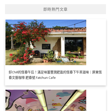
即時熱門文章
好Chill的恆春午后！滿足味蕾豐潤肥盈的恆春下午茶滋味｜屏東恆
春文藝咖啡 肥春號 Fatchun Cafe