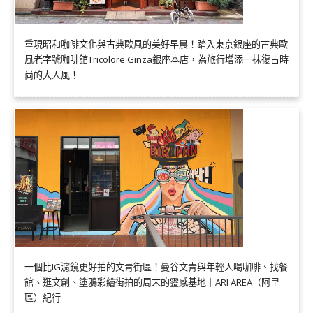
重現昭和咖啡文化與古典歐風的美好早晨！踏入東京銀座的古典歐
風老字號咖啡館Tricolore Ginza銀座本店，為旅行增添一抹復古時
尚的大人風！
一個比IG濾鏡更好拍的文青街區！曼谷文青與年輕人喝咖啡、找餐
館、逛文創、塗鴉彩繪街拍的周末的靈感基地｜ARI AREA（阿里
區）紀行