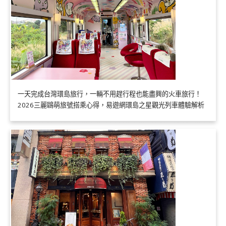
一天完成台灣環島旅行，一輛不用趕行程也能盡興的火車旅行！
2026三麗鷗萌旅號搭乘心得，易遊網環島之星觀光列車體驗解析