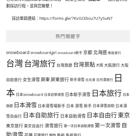
劃採訪行程，並與您聯繫！
採訪單超連結：
https://forms.gle/7KvGCEbcu7U7ySuN7
熱門關鍵字
北海道
snowboard
京都
snowboardgirl
snowboard新手
南投旅行
台灣
台灣旅行
台灣景點
台灣旅遊
大阪旅行
大阪
大阪
日
屏東
屏東旅行
女生滑雪
自助旅行
新手滑雪
日月潭旅行
日月潭
本
日本旅行
日本新手滑雪
日本snowboard
日本初學滑雪
日本
日本滑雪
日本滑雪場新手
日本 滑雪 新手
日本滑雪自助
日本滑
旅遊
日本自由行
日本自助旅行
東京
日本自助滑雪
雪自由行
自
第一次滑雪
滑雪旅行
東京旅行
東京自由行
第一次日本自助滑雪
助滑雪
花蓮
馬祖
花蓮旅行
馬祖旅行
關西