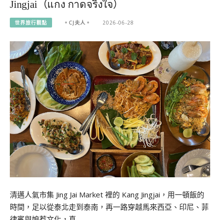
Jingjai（แกง กาดจริงใจ）
世界旅行觀點
。CJ夫人。
2026-06-28
清邁人氣市集 Jing Jai Market 裡的 Kang Jingjai，用一頓飯的
時間，足以從泰北走到泰南，再一路穿越馬來西亞、印尼、菲
律賓與娘惹文化，真…