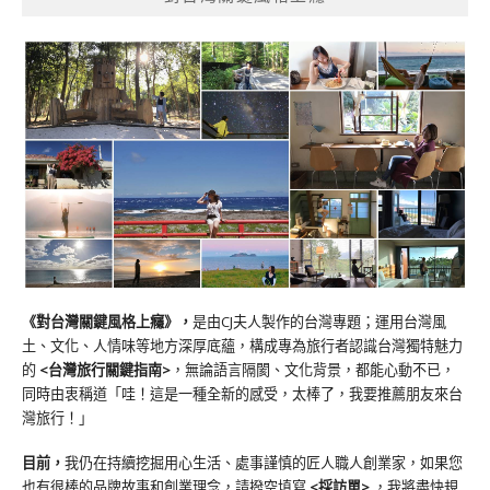
《對台灣關鍵風格上癮》
，
是由CJ夫人製作的台灣專題；運用台灣風
土、文化、人情味等地方深厚底蘊，構成專為旅行者認識台灣獨特魅力
的
<台灣旅行關鍵指南>
，無論語言隔閡、文化背景，都能心動不已，
同時由衷稱道「哇！這是一種全新的感受，太棒了，我要推薦朋友來台
灣旅行！」
目前，
我仍在持續挖掘用心生活、處事謹慎的匠人職人創業家，如果您
也有很棒的品牌故事和創業理念，請撥空填寫
<
採訪單
>
，我將盡快規