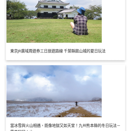
東京JR廣域周遊券三日旅遊路線 千葉縣館山城的夏日玩法
當冰雪與火山相遇，既像地獄又如天堂！九州熊本縣的冬日玩法－