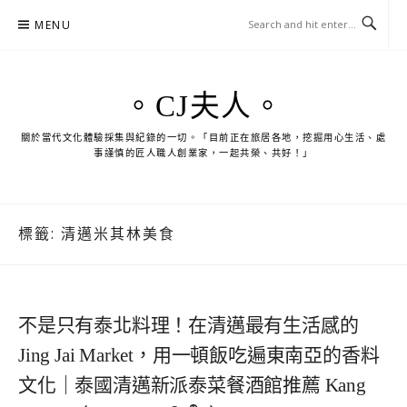
Skip
MENU
to
content
。CJ夫人。
關於當代文化體驗採集與紀錄的一切。「目前正在旅居各地，挖掘用心生活、處
事謹慎的匠人職人創業家，一起共榮、共好！」
標籤:
清邁米其林美食
不是只有泰北料理！在清邁最有生活感的
Jing Jai Market，用一頓飯吃遍東南亞的香料
文化｜泰國清邁新派泰菜餐酒館推薦 Kang