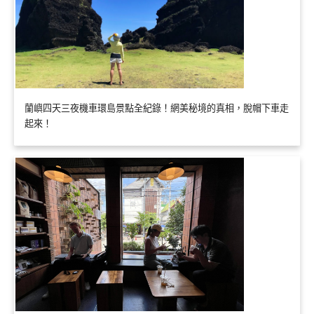
蘭嶼四天三夜機車環島景點全紀錄！網美秘境的真相，脫帽下車走
起來！