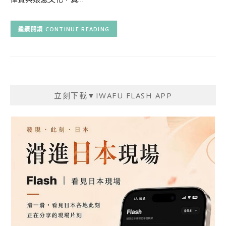
CONTINUE READING
立刻下載▼IWAFU FLASH APP