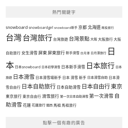
熱門關鍵字
北海道
snowboard
京都
snowboardgirl
snowboard新手
南投旅行
台灣
台灣旅行
台灣景點
台灣旅遊
大阪旅行
大阪
大阪
日
屏東
屏東旅行
女生滑雪
自助旅行
新手滑雪
日月潭旅行
日月潭
本
日本旅行
日本新手滑雪
日本snowboard
日本初學滑雪
日本
日本滑雪
日本滑雪場新手
日本 滑雪 新手
日本滑雪自助
日本滑
旅遊
日本自由行
日本自助旅行
東京
日本自助滑雪
雪自由行
自
第一次滑雪
滑雪旅行
東京旅行
東京自由行
第一次日本自助滑雪
助滑雪
花蓮
馬祖
花蓮旅行
馬祖旅行
關西
點擊一個有趣的廣告