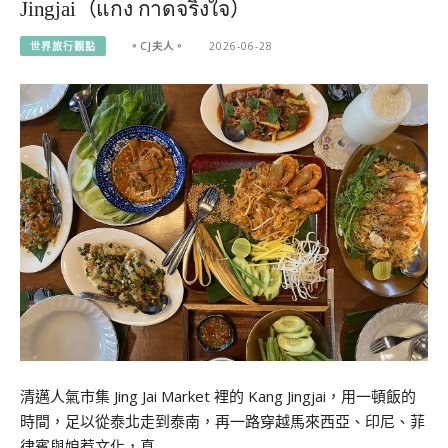
Jingjai（แกง กาดจริงใจ）
世界旅行觀點
。CJ夫人。
2026-06-28
清邁人氣市集 Jing Jai Market 裡的 Kang Jingjai，用一頓飯的
時間，足以從泰北走到泰南，再一路穿越馬來西亞、印尼、菲
律賓與娘惹文化，真…