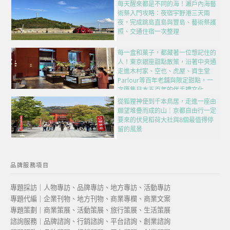
每天醒來都是不同的海！瀨戶內海藝
術祭入門攻略：夜宿宇野港三天兩
夜，完成跳島直島與豐島、藝術祭護
照、交通住宿一次整理
每一盒和菓子，都藏著一位想記住的
人！東京銀座甜點散策，沿著中央通
走進木村家、空也、虎屋、資生堂
Parlour等百年老舖與限定甜點，一
次匯集日本五百年的伴手禮文化
從狐狸神使到千本鳥居，走進一座由
願望堆疊而成的山｜京都自由行一定
要來的伏見稻荷大社與8個最值得停
留的風景
品牌服務項目
專題採訪｜人物專訪、品牌專訪、地方專訪、活動專訪
專題代編｜企業刊物、地方刊物、商業專欄、商業文案
專題策劃｜商業策展、活動策展、旅行策展、生活策展
諮詢服務｜品牌諮詢、行銷諮詢、平台諮詢、創業諮詢