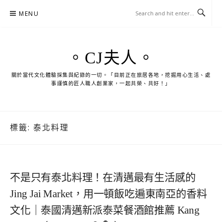
Skip
MENU
to
content
。CJ夫人。
關於當代文化體驗採集與紀錄的一切。「目前正在旅居各地，挖掘用心生活、處
事謹慎的匠人職人創業家，一起共榮、共好！」
標籤:
泰北料理
不是只有泰北料理！在清邁最有生活感的
Jing Jai Market，用一頓飯吃遍東南亞的香料
文化｜泰國清邁新派泰菜餐酒館推薦 Kang