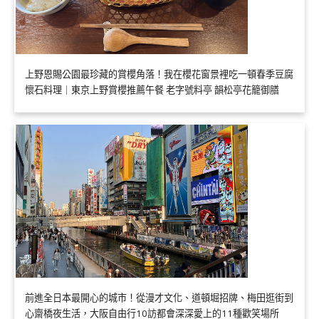
上野恩賜公園最珍藏的賞櫻角落！我在櫻花窗景裡吃一頓春季豆腐
懷石料理｜東京上野賞櫻推薦午餐 老字號料亭 韻松亭花籠御膳
前進全日本最開心的城市！從漫才文化、道頓堀招牌、梅田逛街到
心齋橋夜生活，大阪自由行10訪都會深深愛上的11種歡笑場所