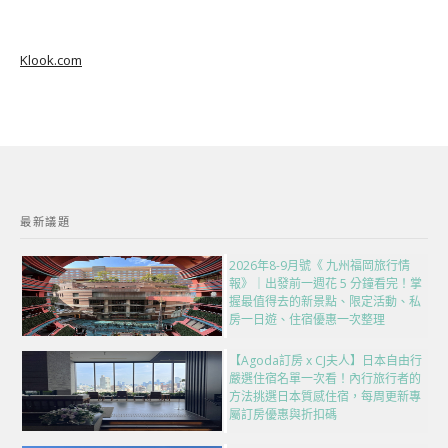
Klook.com
最新議題
2026年8-9月號《 九州福岡旅行情
報》｜出發前一週花 5 分鐘看完！掌
握最值得去的新景點、限定活動、私
房一日遊、住宿優惠一次整理
【Agoda訂房 x CJ夫人】日本自由行
嚴選住宿名單一次看！內行旅行者的
方法挑選日本質感住宿，每周更新專
屬訂房優惠與折扣碼