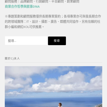
顧問服務｜品牌顧問、行銷顧問、平台顧問、創業顧問
商業合作哲學與敘事DNA
※專題策劃和顧問服務僅供長期專案簽約；各項專案亦可與我長期合作
的跨領域團隊：IT、設計、攝影、廣告、媒體共同協作，另有信賴的社
群小編和網紅KOL可供推薦。
搜
尋
關
鍵
關於CJ夫人
字: