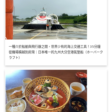
一種介於船舶與飛行器之間，世界少有的海上交通工具！35分鐘
從機場橫越別府灣｜日本唯一的九州大分空港氣墊船（ホーバーク
ラフト）