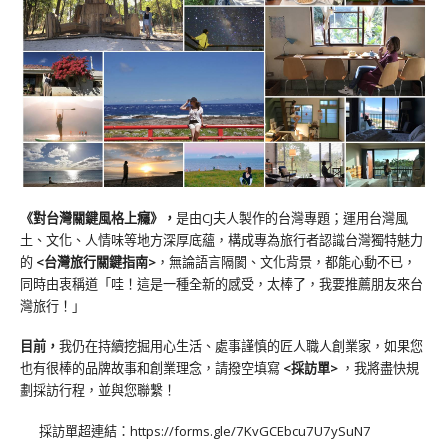
《對台灣關鍵風格上癮》
，
是由CJ夫人製作的台灣專題；運用台灣風
土、文化、人情味等地方深厚底蘊，構成專為旅行者認識台灣獨特魅力
的
<台灣旅行關鍵指南>
，無論語言隔閡、文化背景，都能心動不已，
同時由衷稱道「哇！這是一種全新的感受，太棒了，我要推薦朋友來台
灣旅行！」
目前，
我仍在持續挖掘用心生活、處事謹慎的匠人職人創業家，如果您
也有很棒的品牌故事和創業理念，請撥空填寫
<
採訪單
>
，我將盡快規
劃採訪行程，並與您聯繫！
採訪單超連結：
https://forms.gle/7KvGCEbcu7U7ySuN7