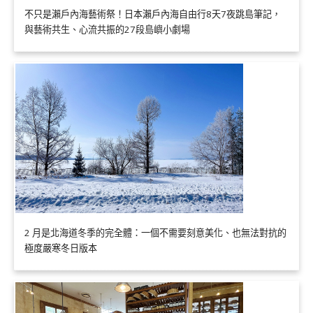
不只是瀨戶內海藝術祭！日本瀨戶內海自由行8天7夜跳島筆記，
與藝術共生、心流共振的27段島嶼小劇場
2 月是北海道冬季的完全體：一個不需要刻意美化、也無法對抗的
極度嚴寒冬日版本