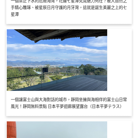
一個禁止下水的危險海灣，花蓮七星潭究竟魅力何在？被大自然之
手精心雕琢、被星辰日月守護的月牙灣，這就是誕生美麗之上的七
星潭
一個讓富士山與大海對話的城市，靜岡坐擁與海相伴的富士山日常
風光！靜岡無料景點 日本平夢迴廊展望露台（日本平夢テラス）