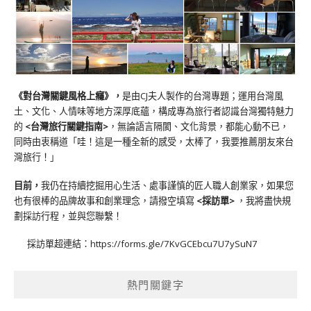
《對台灣關鍵風格上癮》
，
是由CJ夫人製作的台灣專題；運用台灣風
土、文化、人情味等地方深厚底蘊，構成專為旅行者認識台灣獨特魅力
的
<台灣旅行關鍵指南>
，無論語言隔閡、文化背景，都能心動不已，
同時由衷稱道「哇！這是一種全新的感受，太棒了，我要推薦朋友來台
灣旅行！」
目前，
我仍在持續挖掘用心生活、處事謹慎的匠人職人創業家，如果您
也有很棒的品牌故事和創業理念，請撥空填寫
<
採訪單
>
，我將盡快規
劃採訪行程，並與您聯繫！
採訪單超連結：
https://forms.gle/7KvGCEbcu7U7ySuN7
熱門關鍵字