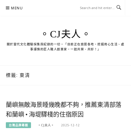
Skip
MENU
to
content
。CJ夫人。
關於當代文化體驗採集與紀錄的一切。「目前正在旅居各地，挖掘用心生活、處
事謹慎的匠人職人創業家，一起共榮、共好！」
標籤:
東清
蘭嶼無敵海景睡幾晚都不夠，推薦東清部落
和蘭嶼 • 海堤驛棧的住宿原因
台灣品牌專題
。CJ夫人。
2025-12-12