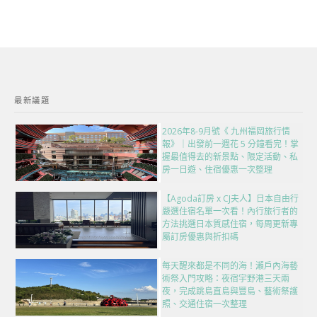
最新議題
2026年8-9月號《 九州福岡旅行情
報》｜出發前一週花 5 分鐘看完！掌
握最值得去的新景點、限定活動、私
房一日遊、住宿優惠一次整理
【Agoda訂房 x CJ夫人】日本自由行
嚴選住宿名單一次看！內行旅行者的
方法挑選日本質感住宿，每周更新專
屬訂房優惠與折扣碼
每天醒來都是不同的海！瀨戶內海藝
術祭入門攻略：夜宿宇野港三天兩
夜，完成跳島直島與豐島、藝術祭護
照、交通住宿一次整理