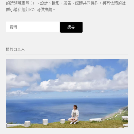
的跨領域團隊：IT、設計、攝影、廣告、媒體共同協作，另有信賴的社
群小編和網紅KOL可供推薦。
搜
尋
關
鍵
關於CJ夫人
字: