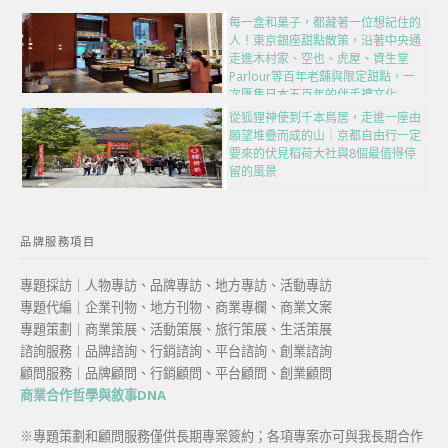
每一盒和菓子，都藏著一位想記住的
人！東京銀座甜點散策，沿著中央通
走進木村家、空也、虎屋、資生堂
Parlour等百年老舖與限定甜點，一
次匯集日本五百年的伴手禮文化
從狐狸神使到千本鳥居，走進一座由
願望堆疊而成的山｜京都自由行一定
要來的伏見稻荷大社與8個最值得停
留的風景
品牌服務項目
專題採訪｜人物專訪、品牌專訪、地方專訪、活動專訪
專題代編｜企業刊物、地方刊物、商業專欄、商業文案
專題策劃｜商業策展、活動策展、旅行策展、生活策展
諮詢服務｜品牌諮詢、行銷諮詢、平台諮詢、創業諮詢
顧問服務｜品牌顧問、行銷顧問、平台顧問、創業顧問
商業合作哲學與敘事DNA
※專題策劃和顧問服務僅供長期專案簽約；各項專案亦可與我長期合作