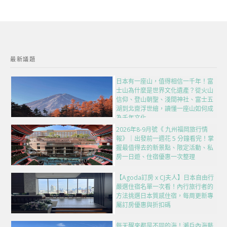
最新議題
日本有一座山，值得相信一千年！富
士山為什麼是世界文化遺產？從火山
信仰、登山朝聖、淺間神社、富士五
湖到北齋浮世繪，讀懂一座山如何成
為千年文化
2026年8-9月號《 九州福岡旅行情
報》｜出發前一週花 5 分鐘看完！掌
握最值得去的新景點、限定活動、私
房一日遊、住宿優惠一次整理
【Agoda訂房 x CJ夫人】日本自由行
嚴選住宿名單一次看！內行旅行者的
方法挑選日本質感住宿，每周更新專
屬訂房優惠與折扣碼
每天醒來都是不同的海！瀨戶內海藝