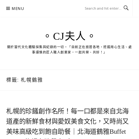
Skip
MENU
to
content
。CJ夫人。
關於當代文化體驗採集與紀錄的一切。「目前正在旅居各地，挖掘用心生活、處
事謹慎的匠人職人創業家，一起共榮、共好！」
標籤:
札幌鶴雅
札幌的珍饈創作名所！每一口都是來自北海
道產的新鮮食材與愛奴美食文化，又時尚又
美味高級吃到飽自助餐｜北海道鶴雅Buffet