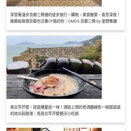
享受著漫步京都三條通的徒步旅行、購物、美食散策，直至深夜！
推薦給夜宿京都也注重CP值的你｜OMO5 京都三條 by 星野集團
來北竿芹壁，就是鍾愛這一味！酒勁上頭的老酒麵線佐一碗甜滋滋
的地瓜餃甜湯｜馬祖北竿芹壁鏡沃小吃部