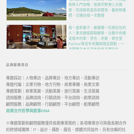
術祭入門攻略：夜宿宇野港三天兩
夜，完成跳島直島與豐島、藝術祭護
照、交通住宿一次整理
每一盒和菓子，都藏著一位想記住的
人！東京銀座甜點散策，沿著中央通
走進木村家、空也、虎屋、資生堂
Parlour等百年老舖與限定甜點，一
次匯集日本五百年的伴手禮文化
品牌服務項目
專題採訪｜人物專訪、品牌專訪、地方專訪、活動專訪
專題代編｜企業刊物、地方刊物、商業專欄、商業文案
專題策劃｜商業策展、活動策展、旅行策展、生活策展
諮詢服務｜品牌諮詢、行銷諮詢、平台諮詢、創業諮詢
顧問服務｜品牌顧問、行銷顧問、平台顧問、創業顧問
商業合作哲學與敘事DNA
※專題策劃和顧問服務僅供長期專案簽約；各項專案亦可與我長期合作
的跨領域團隊：IT、設計、攝影、廣告、媒體共同協作，另有信賴的社