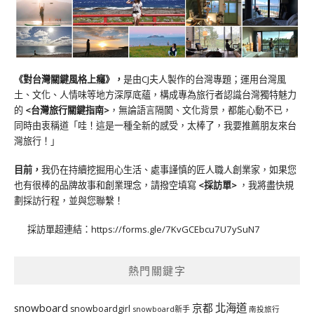
《對台灣關鍵風格上癮》
，
是由CJ夫人製作的台灣專題；運用台灣風
土、文化、人情味等地方深厚底蘊，構成專為旅行者認識台灣獨特魅力
的
<台灣旅行關鍵指南>
，無論語言隔閡、文化背景，都能心動不已，
同時由衷稱道「哇！這是一種全新的感受，太棒了，我要推薦朋友來台
灣旅行！」
目前，
我仍在持續挖掘用心生活、處事謹慎的匠人職人創業家，如果您
也有很棒的品牌故事和創業理念，請撥空填寫
<
採訪單
>
，我將盡快規
劃採訪行程，並與您聯繫！
採訪單超連結：
https://forms.gle/7KvGCEbcu7U7ySuN7
熱門關鍵字
北海道
snowboard
京都
snowboardgirl
snowboard新手
南投旅行