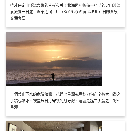
這才是定山溪溫泉鄉的古樸和美！北海道札幌僅一小時的定山溪溫
泉療養一日遊｜溫暖之宿古川（ぬくもりの宿 ふる川）日歸溫泉
交通套票
一個禁止下水的危險海灣，花蓮七星潭究竟魅力何在？被大自然之
手精心雕琢、被星辰日月守護的月牙灣，這就是誕生美麗之上的七
星潭