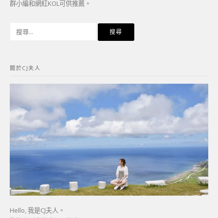
群小編和網紅KOL可供推薦。
搜
尋
關
鍵
關於CJ夫人
字:
Hello, 我是CJ夫人。