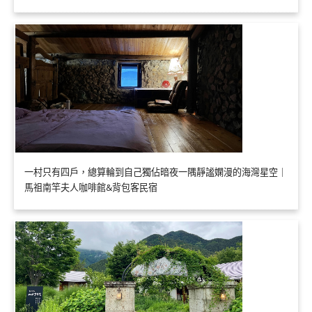
一村只有四戶，總算輪到自己獨佔暗夜一隅靜謐嫻漫的海灣星空｜
馬祖南竿夫人咖啡館&背包客民宿