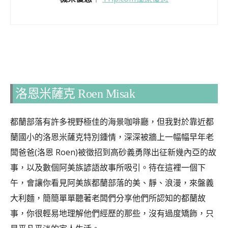
洛恩米薩克 Roen Misak
都蘭部落有許多視野極佳的海景咖啡廳，但我對於靠近都
蘭國小的洛恩米薩克特別鍾情，深深被牆上一幅幅早年老
闆爸爸(洛恩 Roen)被徵招到高砂義勇隊出征新幾內亞的故
事，以及數個阿美族諺語故事所吸引。待在這裡一個下
午，會讓你看見阿美族都蘭部落的美、靜、浪漫，來盤義
大利麵，簡簡單單聽著老闆們分享他們所認知的都蘭故
事，你很輕易地理解他們經歷的那些，沒有過度矯飾，只