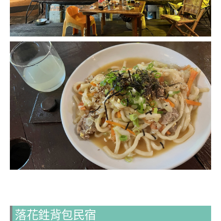
落花鉎背包民宿