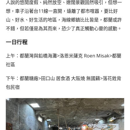
人說的悠閒度假、純然放空、遼闊景觀固然吸引，但想一
想，車子沿著台11線一直開，遠離了都市喧囂，要比好
山、好水、好生活的地區，海線鄉鎮比比皆是，都蘭或許
不錯，但若僅是為其而來，恐少了真正觸動心靈的感動。
一日行程
上午：都蘭灣與鉛橋海灘>洛恩米薩克 Roen Misak>都蘭
社區
下午：都蘭糖廠>田口山 居食酒 大阪燒 無國籍>落花鉎背
包民宿