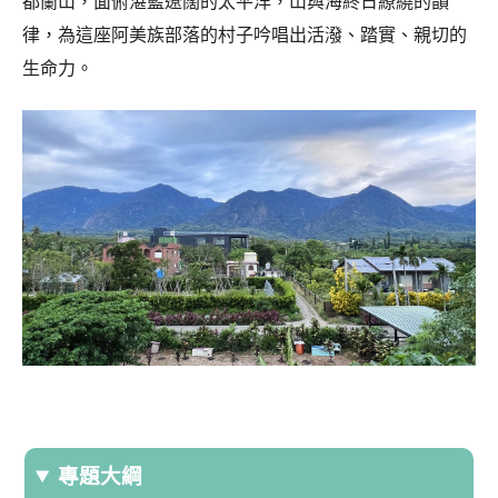
都蘭山，面俯湛藍遼闊的太平洋，山與海終日繚繞的韻
律，為這座阿美族部落的村子吟唱出活潑、踏實、親切的
生命力。
專題大綱