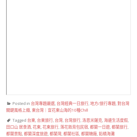
Posted in
台灣專題嚴選
,
台灣經典一日旅行
,
地方/旅行專題
,
對台灣
關鍵風格上癮
,
東台灣｜宜花東山海的10種Chill
Tagged
台東
,
台東旅行
,
台灣
,
台灣旅行
,
洛恩米薩克
,
海邊生活度假
,
田口山 居食酒
,
花東
,
花東旅行
,
落花鉎背包民宿
,
都蘭一日遊
,
都蘭旅行
,
都蘭景點
,
都蘭深度旅遊
,
都蘭灣
,
都蘭社區
,
都蘭糖廠
,
鉛橋海灘