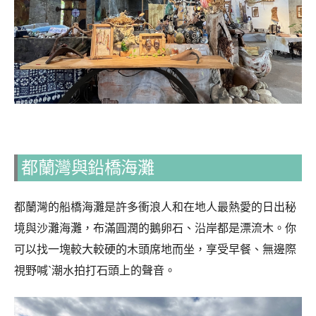
都蘭灣與鉛橋海灘
都蘭灣的船橋海灘是許多衝浪人和在地人最熱愛的日出秘
境與沙灘海灘，布滿圓潤的鵝卵石、沿岸都是漂流木。你
可以找一塊較大較硬的木頭席地而坐，享受早餐、無邊際
視野喊ˋ潮水拍打石頭上的聲音。