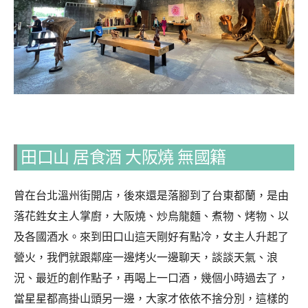
田口山 居食酒 大阪燒 無國籍
曾在台北溫州街開店，後來還是落腳到了台東都蘭，是由
落花鉎女主人掌廚，大阪燒、炒烏龍麵、煮物、烤物、以
及各國酒水。來到田口山這天剛好有點冷，女主人升起了
營火，我們就跟鄰座一邊烤火一邊聊天，談談天氣、浪
況、最近的創作點子，再喝上一口酒，幾個小時過去了，
當星星都高掛山頭另一邊，大家才依依不捨分別，這樣的