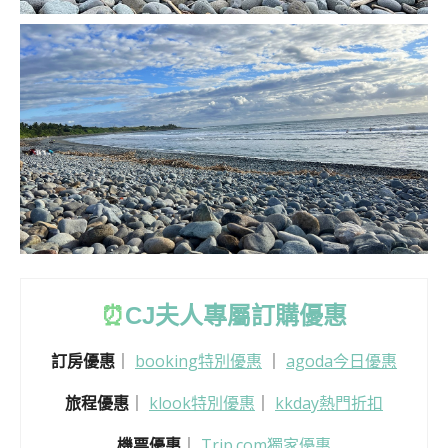
⏰
CJ
夫人專屬訂購優惠
訂房優惠
｜
booking特別優惠
｜
agoda今日優惠
旅程優惠
｜
klook特別優惠
｜
kkday熱門折扣
機票優惠
｜
Trip.com獨家優惠