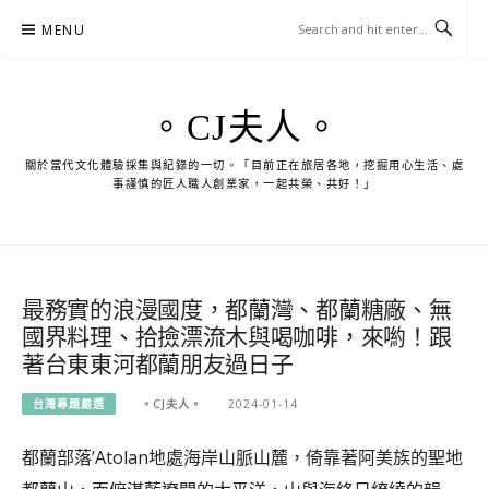
Skip
MENU
to
content
。CJ夫人。
關於當代文化體驗採集與紀錄的一切。「目前正在旅居各地，挖掘用心生活、處
事謹慎的匠人職人創業家，一起共榮、共好！」
最務實的浪漫國度，都蘭灣、都蘭糖廠、無
國界料理、拾撿漂流木與喝咖啡，來喲！跟
著台東東河都蘭朋友過日子
台灣專題嚴選
。CJ夫人。
2024-01-14
都蘭部落’Atolan地處海岸山脈山麓，倚靠著阿美族的聖地