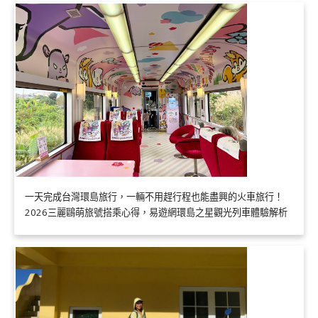
一天完成台灣環島旅行，一輛不用趕行程也能盡興的火車旅行！
2026三麗鷗萌旅號搭乘心得，易遊網環島之星觀光列車體驗解析