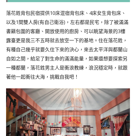
落花鉎背包民宿提供10床混宿背包床、4床女生背包床、
以及1間雙人房(有自己衛浴)，左右都是民宅，除了被滿滿
書籍包圍的客廳、開放使用的廚房、可以眺望海景的3樓
露臺更是我三不五時就去放空一下的基地。住在落花鉎，
有種自己幾乎就要久住下來的決心，來去太平洋與都蘭山
自如之間，給足了對生命的滿滿能量，如果還想要探索另
一種都蘭，落花鉎男主人是衝浪教練，浪況穩定時，就跟
著他一起衝往大海，挑戰自我吧！