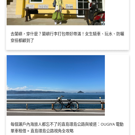
去蘭嶼，穿什麼？蘭嶼行李打包帶好帶滿！女生騎車、玩水、防曬
穿搭都顧到了
每個瀨戶內海旅人都忘不了的直島環島公路與坡道：OUGIYA 電動
單車租借 × 直島環島公路視角全攻略