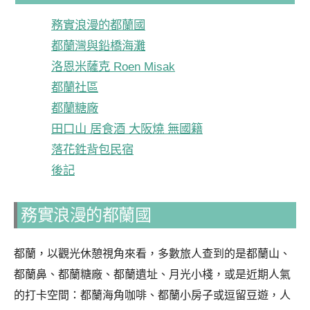
務實浪漫的都蘭國
都蘭灣與鉛橋海灘
洛恩米薩克 Roen Misak
都蘭社區
都蘭糖廠
田口山 居食酒 大阪燒 無國籍
落花鉎背包民宿
後記
務實浪漫的都蘭國
都蘭，以觀光休憩視角來看，多數旅人查到的是都蘭山、
都蘭鼻、都蘭糖廠、都蘭遺址、月光小棧，或是近期人氣
的打卡空間：都蘭海角咖啡、都蘭小房子或逗留豆遊，人