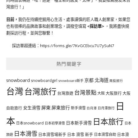
同時由衷稱道「哇！這是一種全新的感受，太棒了，我要推薦朋友來台
灣旅行！」
目前，
我仍在持續挖掘用心生活、處事謹慎的匠人職人創業家，如果您
也有很棒的品牌故事和創業理念，請撥空填寫
<
採訪單
>
，我將盡快規
劃採訪行程，並與您聯繫！
採訪單超連結：
https://forms.gle/7KvGCEbcu7U7ySuN7
熱門關鍵字
北海道
snowboard
京都
snowboardgirl
snowboard新手
南投旅行
台灣
台灣旅行
台灣景點
台灣旅遊
大阪旅行
大阪
大阪
日
屏東
屏東旅行
女生滑雪
自助旅行
新手滑雪
日月潭旅行
日月潭
本
日本旅行
日本新手滑雪
日本snowboard
日本初學滑雪
日本
日本滑雪
日本滑雪場新手
日本 滑雪 新手
日本滑雪自助
日本滑
旅遊