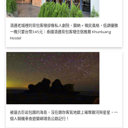
清邁老城裡的背包客棧卻像私人劇院，蘭納 × 殖民風格，低調優雅
一晚只要台幣345元｜泰國清邁背包客棧住宿推薦 Khunluang
Hostel
被遠古巨岩包圍的海島，沒在跟你客氣地獻上璀璨銀河與星星，一
個人騎機車夜遊蘭嶼環島公路記行！