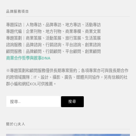
品牌服務項目
專題採訪｜人物專訪、品牌專訪、地方專訪、活動專訪
專題代編｜企業刊物、地方刊物、商業專欄、商業文案
專題策劃｜商業策展、活動策展、旅行策展、生活策展
諮詢服務｜品牌諮詢、行銷諮詢、平台諮詢、創業諮詢
顧問服務｜品牌顧問、行銷顧問、平台顧問、創業顧問
商業合作哲學與敘事DNA
※專題策劃和顧問服務僅供長期專案簽約；各項專案亦可與我長期合作
的跨領域團隊：IT、設計、攝影、廣告、媒體共同協作，另有信賴的社
群小編和網紅KOL可供推薦。
搜
尋
關
鍵
關於CJ夫人
字: