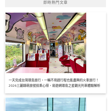
即時熱門文章
一天完成台灣環島旅行，一輛不用趕行程也能盡興的火車旅行！
2026三麗鷗萌旅號搭乘心得，易遊網環島之星觀光列車體驗解析