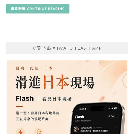
CONTINUE READING
立刻下載▼IWAFU FLASH APP