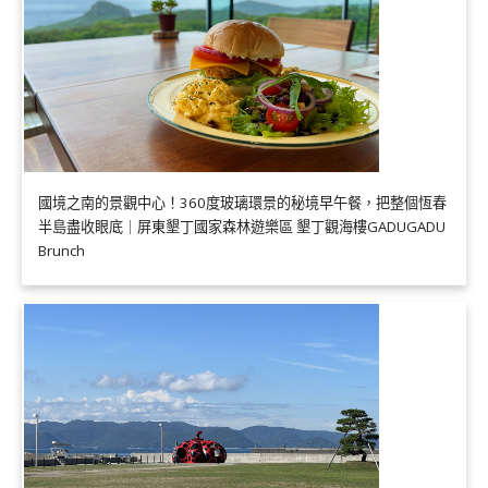
國境之南的景觀中心！360度玻璃環景的秘境早午餐，把整個恆春
半島盡收眼底｜屏東墾丁國家森林遊樂區 墾丁觀海樓GADUGADU
Brunch