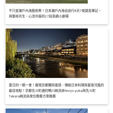
不只是瀨戶內海藝術祭！日本瀨戶內海自由行8天7夜跳島筆記，
與藝術共生、心流共振的27段島嶼小劇場
夏日的一期一會！展現京都獨特風情、傳統日本料理與夏夜河風的
最佳地點！京都先斗町通的鴨川納涼床Noryo-yuka與先斗町
Takara納涼床席位晚餐方案推薦