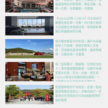
握最值得去的新景點、限定活動、私
房一日遊、住宿優惠一次整理
【Agoda訂房 x CJ夫人】日本自由行
嚴選住宿名單一次看！內行旅行者的
方法挑選日本質感住宿，每周更新專
屬訂房優惠與折扣碼
每天醒來都是不同的海！瀨戶內海藝
術祭入門攻略：夜宿宇野港三天兩
夜，完成跳島直島與豐島、藝術祭護
照、交通住宿一次整理
每一盒和菓子，都藏著一位想記住的
人！東京銀座甜點散策，沿著中央通
走進木村家、空也、虎屋、資生堂
Parlour等百年老舖與限定甜點，一
次匯集日本五百年的伴手禮文化
從狐狸神使到千本鳥居，走進一座由
願望堆疊而成的山｜京都自由行一定
要來的伏見稻荷大社與8個最值得停
留的風景