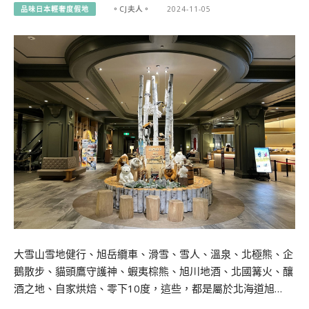
品味日本輕奢度假地
。CJ夫人。
2024-11-05
大雪山雪地健行、旭岳纜車、滑雪、雪人、溫泉、北極熊、企
鵝散步、貓頭鷹守護神、蝦夷棕熊、旭川地酒、北國篝火、釀
酒之地、自家烘焙、零下10度，這些，都是屬於北海道旭…