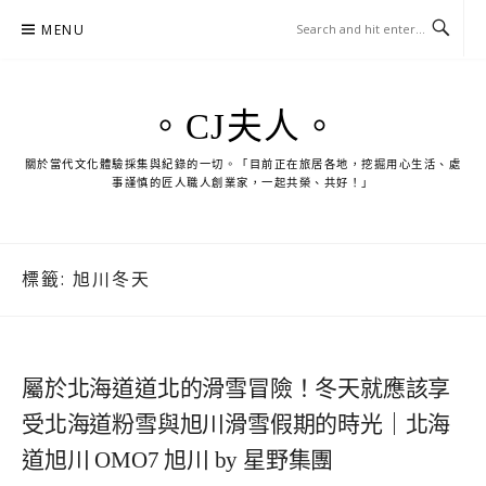
Skip
MENU
to
content
。CJ夫人。
關於當代文化體驗採集與紀錄的一切。「目前正在旅居各地，挖掘用心生活、處
事謹慎的匠人職人創業家，一起共榮、共好！」
標籤:
旭川冬天
屬於北海道道北的滑雪冒險！冬天就應該享
受北海道粉雪與旭川滑雪假期的時光｜北海
道旭川 OMO7 旭川 by 星野集團