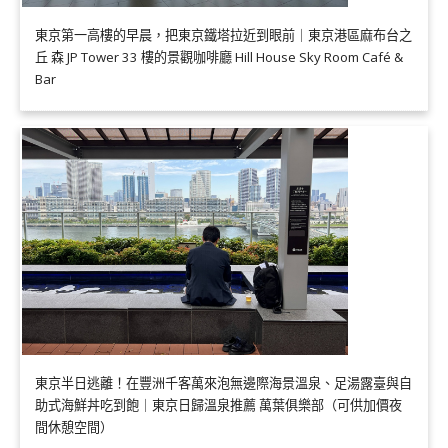
東京第一高樓的早晨，把東京鐵塔拉近到眼前｜東京港區麻布台之
丘 森 JP Tower 33 樓的景觀咖啡廳 Hill House Sky Room Café &
Bar
東京半日逃離！在豐洲千客萬來泡無邊際海景溫泉、足湯露臺與自
助式海鮮丼吃到飽｜東京日歸溫泉推薦 萬葉俱樂部（可供加價夜
間休憩空間）