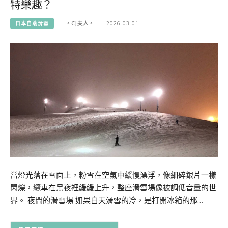
特樂趣？
日本自助滑雪
。CJ夫人。
2026-03-01
當燈光落在雪面上，粉雪在空氣中緩慢漂浮，像細碎銀片一樣
閃爍，纜車在黑夜裡緩緩上升，整座滑雪場像被調低音量的世
界。 夜間的滑雪場 如果白天滑雪的冷，是打開冰箱的那…