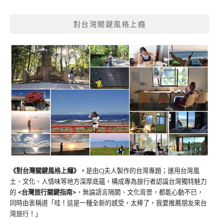
對台灣關鍵風格上癮
《對台灣關鍵風格上癮》
，
是由CJ夫人製作的台灣專題；運用台灣風
土、文化、人情味等地方深厚底蘊，構成專為旅行者認識台灣獨特魅力
的
<台灣旅行關鍵指南>
，無論語言隔閡、文化背景，都能心動不已，
同時由衷稱道「哇！這是一種全新的感受，太棒了，我要推薦朋友來台
灣旅行！」