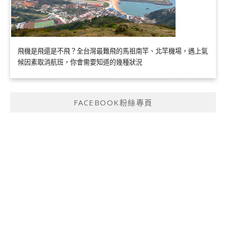
飛機是飛還是不飛？全台灣最難飛的馬祖南竿、北竿機場，遇上氣
候因素取消航班，你會需要知道的幾種狀況
FACEBOOK粉絲專頁