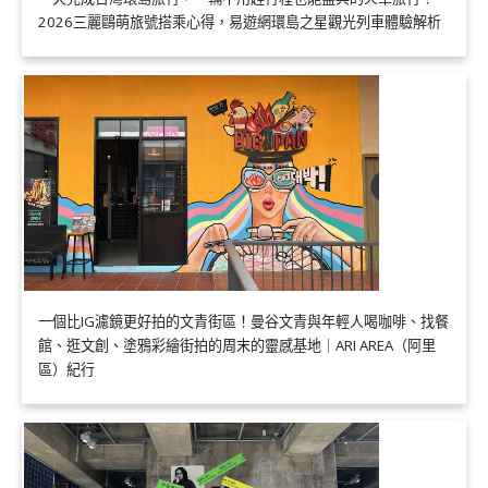
2026三麗鷗萌旅號搭乘心得，易遊網環島之星觀光列車體驗解析
一個比IG濾鏡更好拍的文青街區！曼谷文青與年輕人喝咖啡、找餐
館、逛文創、塗鴉彩繪街拍的周末的靈感基地｜ARI AREA（阿里
區）紀行