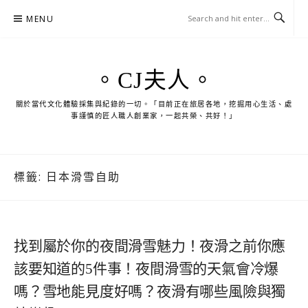
Skip
MENU
to
content
。CJ夫人。
關於當代文化體驗採集與紀錄的一切。「目前正在旅居各地，挖掘用心生活、處
事謹慎的匠人職人創業家，一起共榮、共好！」
標籤:
日本滑雪自助
找到屬於你的夜間滑雪魅力！夜滑之前你應
該要知道的5件事！夜間滑雪的天氣會冷爆
嗎？雪地能見度好嗎？夜滑有哪些風險與獨