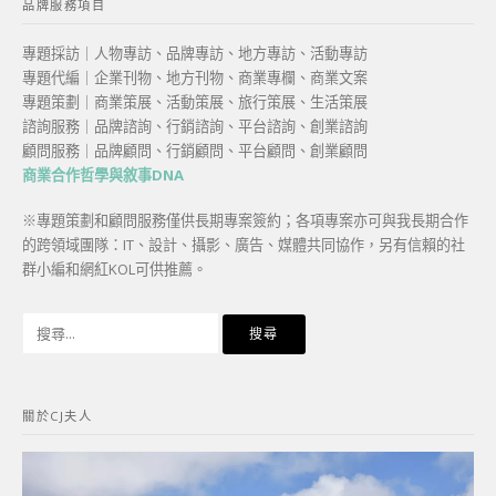
品牌服務項目
專題採訪｜人物專訪、品牌專訪、地方專訪、活動專訪
專題代編｜企業刊物、地方刊物、商業專欄、商業文案
專題策劃｜商業策展、活動策展、旅行策展、生活策展
諮詢服務｜品牌諮詢、行銷諮詢、平台諮詢、創業諮詢
顧問服務｜品牌顧問、行銷顧問、平台顧問、創業顧問
商業合作哲學與敘事DNA
※專題策劃和顧問服務僅供長期專案簽約；各項專案亦可與我長期合作
的跨領域團隊：IT、設計、攝影、廣告、媒體共同協作，另有信賴的社
群小編和網紅KOL可供推薦。
搜
尋
關
鍵
關於CJ夫人
字: