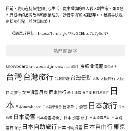
目前，
我仍在持續挖掘用心生活、處事謹慎的匠人職人創業家，如果您
也有很棒的品牌故事和創業理念，請撥空填寫
<
採訪單
>
，我將盡快規
劃採訪行程，並與您聯繫！
採訪單超連結：
https://forms.gle/7KvGCEbcu7U7ySuN7
熱門關鍵字
北海道
snowboard
京都
snowboardgirl
snowboard新手
南投旅行
台灣
台灣旅行
台灣景點
台灣旅遊
大阪旅行
大阪
大阪
日
屏東
屏東旅行
女生滑雪
自助旅行
新手滑雪
日月潭旅行
日月潭
本
日本旅行
日本新手滑雪
日本snowboard
日本初學滑雪
日本
日本滑雪
日本滑雪場新手
日本 滑雪 新手
日本滑雪自助
日本滑
旅遊
日本自由行
日本自助旅行
東京
日本自助滑雪
雪自由行