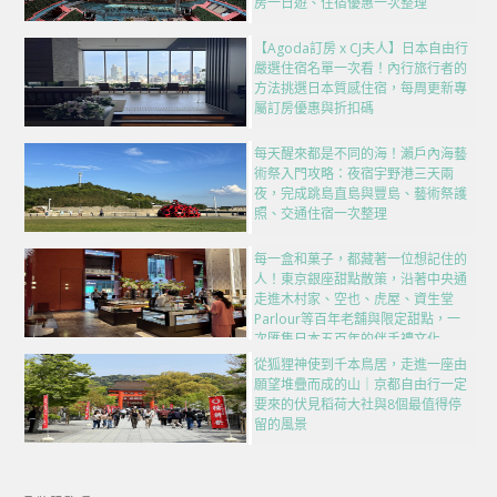
房一日遊、住宿優惠一次整理
【Agoda訂房 x CJ夫人】日本自由行
嚴選住宿名單一次看！內行旅行者的
方法挑選日本質感住宿，每周更新專
屬訂房優惠與折扣碼
每天醒來都是不同的海！瀨戶內海藝
術祭入門攻略：夜宿宇野港三天兩
夜，完成跳島直島與豐島、藝術祭護
照、交通住宿一次整理
每一盒和菓子，都藏著一位想記住的
人！東京銀座甜點散策，沿著中央通
走進木村家、空也、虎屋、資生堂
Parlour等百年老舖與限定甜點，一
次匯集日本五百年的伴手禮文化
從狐狸神使到千本鳥居，走進一座由
願望堆疊而成的山｜京都自由行一定
要來的伏見稻荷大社與8個最值得停
留的風景