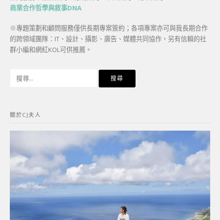
商業合作哲學與敘事DNA
※專題策劃和顧問服務僅供長期專案簽約；各項專案亦可與我長期合作
的跨領域團隊：IT、設計、攝影、廣告、媒體共同協作，另有信賴的社
群小編和網紅KOL可供推薦。
搜
尋
關
鍵
關於CJ夫人
字: