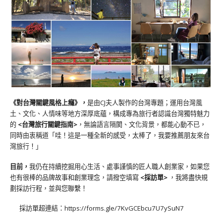
《對台灣關鍵風格上癮》
，
是由CJ夫人製作的台灣專題；運用台灣風
土、文化、人情味等地方深厚底蘊，構成專為旅行者認識台灣獨特魅力
的
<台灣旅行關鍵指南>
，無論語言隔閡、文化背景，都能心動不已，
同時由衷稱道「哇！這是一種全新的感受，太棒了，我要推薦朋友來台
灣旅行！」
目前，
我仍在持續挖掘用心生活、處事謹慎的匠人職人創業家，如果您
也有很棒的品牌故事和創業理念，請撥空填寫
<
採訪單
>
，我將盡快規
劃採訪行程，並與您聯繫！
採訪單超連結：
https://forms.gle/7KvGCEbcu7U7ySuN7