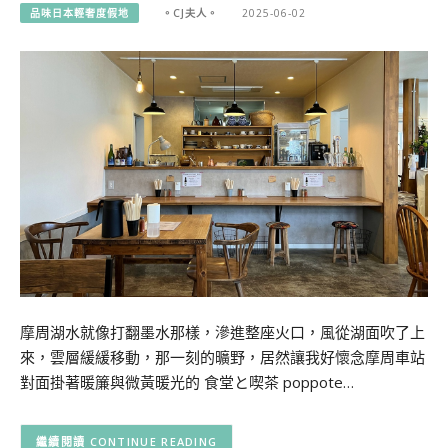
品味日本輕奢度假地
。CJ夫人。
2025-06-02
摩周湖水就像打翻墨水那樣，滲進整座火口，風從湖面吹了上
來，雲層緩緩移動，那一刻的曠野，居然讓我好懷念摩周車站
對面掛著暖簾與微黃暖光的 食堂と喫茶 poppote…
CONTINUE READING