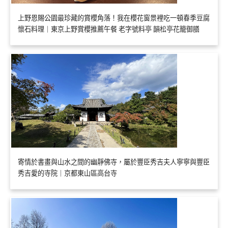
上野恩賜公園最珍藏的賞櫻角落！我在櫻花窗景裡吃一頓春季豆腐
懷石料理｜東京上野賞櫻推薦午餐 老字號料亭 韻松亭花籠御膳
寄情於書畫與山水之間的幽靜佛寺，屬於豐臣秀吉夫人寧寧與豐臣
秀吉愛的寺院｜京都東山區高台寺