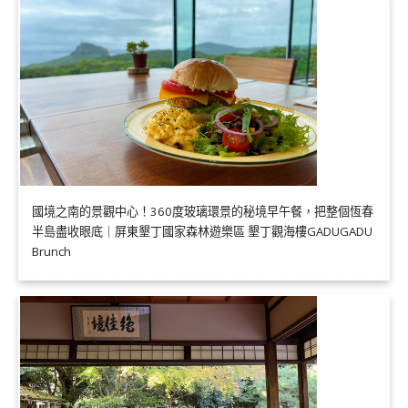
國境之南的景觀中心！360度玻璃環景的秘境早午餐，把整個恆春
半島盡收眼底｜屏東墾丁國家森林遊樂區 墾丁觀海樓GADUGADU
Brunch