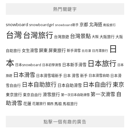
熱門關鍵字
北海道
snowboard
京都
snowboardgirl
snowboard新手
南投旅行
台灣
台灣旅行
台灣景點
台灣旅遊
大阪旅行
大阪
大阪
日
屏東
屏東旅行
女生滑雪
自助旅行
新手滑雪
日月潭旅行
日月潭
本
日本旅行
日本新手滑雪
日本snowboard
日本初學滑雪
日本
日本滑雪
日本滑雪場新手
日本 滑雪 新手
日本滑雪自助
日本滑
旅遊
日本自由行
日本自助旅行
東京
日本自助滑雪
雪自由行
自
第一次滑雪
滑雪旅行
東京旅行
東京自由行
第一次日本自助滑雪
助滑雪
花蓮
馬祖
花蓮旅行
馬祖旅行
關西
點擊一個有趣的廣告