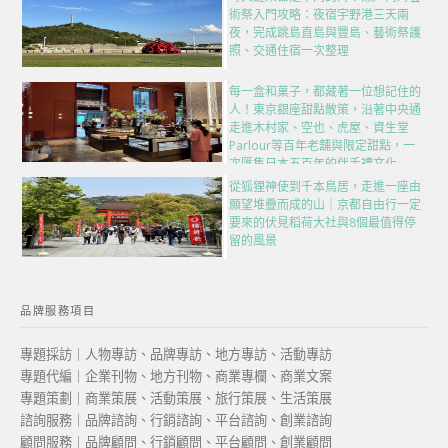
術祭入門攻略：夜宿宇野港三天兩
夜，完成跳島直島與豐島、藝術祭護
照、交通住宿一次整理
每一盒和菓子，都藏著一位想記住的
人！東京銀座甜點散策，沿著中央通
走進木村家、空也、虎屋、資生堂
Parlour等百年老舖與限定甜點，一
次匯集日本五百年的伴手禮文化
從狐狸神使到千本鳥居，走進一座由
願望堆疊而成的山｜京都自由行一定
要來的伏見稻荷大社與8個最值得停
留的風景
品牌服務項目
專題採訪｜人物專訪、品牌專訪、地方專訪、活動專訪
專題代編｜企業刊物、地方刊物、商業專欄、商業文案
專題策劃｜商業策展、活動策展、旅行策展、生活策展
諮詢服務｜品牌諮詢、行銷諮詢、平台諮詢、創業諮詢
顧問服務｜品牌顧問、行銷顧問、平台顧問、創業顧問