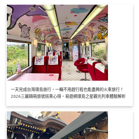
一天完成台灣環島旅行，一輛不用趕行程也能盡興的火車旅行！
2026三麗鷗萌旅號搭乘心得，易遊網環島之星觀光列車體驗解析