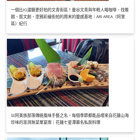
一個比IG濾鏡更好拍的文青街區！曼谷文青與年輕人喝咖啡、找餐
館、逛文創、塗鴉彩繪街拍的周末的靈感基地｜ARI AREA（阿里
區）紀行
以阿美族部落傳統風味手藝之名，每個季節都能品嚐來自花蓮山海
珍味的澎湃無菜單宴席｜花蓮七星潭慕名私房料理