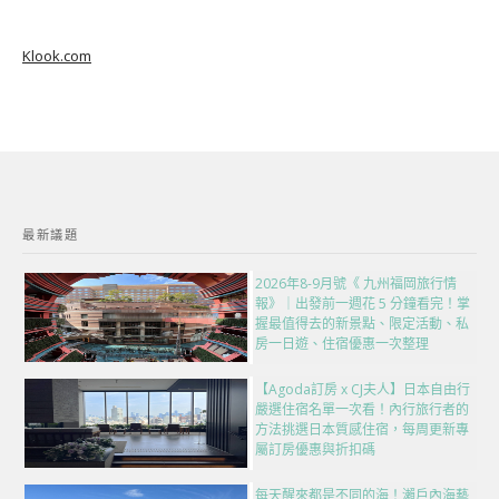
Klook.com
最新議題
2026年8-9月號《 九州福岡旅行情
報》｜出發前一週花 5 分鐘看完！掌
握最值得去的新景點、限定活動、私
房一日遊、住宿優惠一次整理
【Agoda訂房 x CJ夫人】日本自由行
嚴選住宿名單一次看！內行旅行者的
方法挑選日本質感住宿，每周更新專
屬訂房優惠與折扣碼
每天醒來都是不同的海！瀨戶內海藝