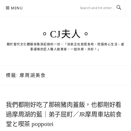
Skip
MENU
to
content
。CJ夫人。
關於當代文化體驗採集與紀錄的一切。「目前正在旅居各地，挖掘用心生活、處
事謹慎的匠人職人創業家，一起共榮、共好！」
標籤:
摩周湖美食
我們都剛好吃了那碗豬肉蓋飯，也都剛好看
過摩周湖的藍｜弟子屈町／JR摩周車站前食
堂と喫茶 poppotei