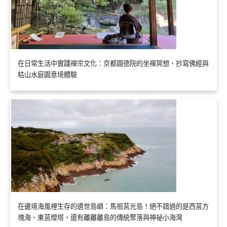
在日常生活中實踐禪宗文化：京都圓德院的坐禪冥想、抄寫佛經與
枯山水庭園意境體驗
在邊境海風裡生存的遺世島嶼：馬祖莒光島！絕不錯過的是西莒方
塊海、東莒燈塔，還有離離離島的傳統聚落與神祕小海灣