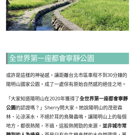
全世界第一座都會寧靜公園
或許是這樣的神祕感，讓距離台北市區車程不到30分鐘的
陽明山國家公園，成了一處保有原始自然感的絕佳之地。
「大家知道陽明山在2020年獲得了
全世界第一座都會寧靜
公園
的認證嗎？」Sherry問大家。她說陽明山的茂密森
林、沁涼溪水，不絕於耳的鳥聲蟲鳴，讓陽明山上的每個
地方，都很熱鬧，不過，這股熱鬧勁的來源，
並非城市常
聽到的人為噪音
，而是只有在生機盎然的大自然環境，萬