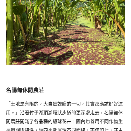
名陽匍休閒農莊
「土地是有限的，大自然餽贈的一切，其實都應該好好運
用。」沿著竹子湖頂湖環狀步道的更深處走去，名陽匍休
閒農莊開滿了各品種的繡球花卉，園內也善用不同作物生
長週期與特性，讓四季能展現不同面貌，不僅如此，莊主