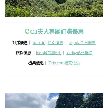
⏰
CJ
夫人專屬訂購優惠
訂房優惠
｜
booking特別優惠
｜
agoda今日優惠
旅程優惠
｜
klook特別優惠
｜
kkday熱門折扣
機票優惠
｜
Trip.com獨家優惠