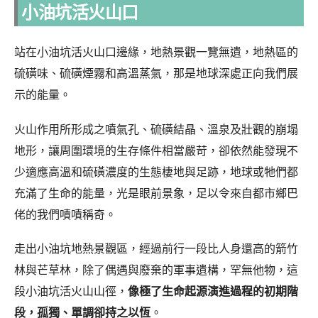
小油坑活火山口
站在小油坑活火山口邊緣，地熱景觀一覽無遺，地熱區的
硫磺味、硫磺煙霧和高溫蒸氣，那是地球深處正向我們展
示的能量。
火山作用所形成之噴氣孔、硫磺結晶、溫泉及壯觀的崩塌
地形，讓周圍環境的生存條件相當嚴苛，卻依然能發現不
少適應高溫和硫磺濃度的生態棲地與足跡，地球或牠們都
充滿了生命的能量，光是眼前景象，足以令來自都市鄉巴
佬的我們嘖嘖稱奇。
走出小油坑地熱景觀區，經過前行一段比人身還高的箭竹
林與芒草林，除了偶遇與廢棄的軍事遺構，罕無他物，這
段小油坑活火山山徑，
像極了生命起源演進過程的初期階
段，孤獨、單調卻持之以恆
。