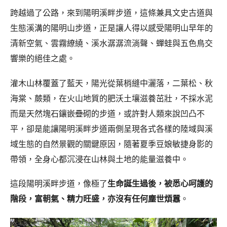
跨越過了公路，來到陽明溪畔步道，這條兼具文史古道與
生態溪溝的陽明山步道，正是讓人得以感受陽明山早年的
清新空氣、雲霧繚繞、溪水潺潺流淌聲、蟬蛙與五色鳥交
響樂的絕佳之處。
灌木山林覆蓋了藍天，陽光從葉梢縫中灑落，二葉松、秋
海棠、蕨類，在火山地質的肥沃土壤滋養茁壯，不採水泥
而是天然塊石鑲嵌疊砌的步道，或許對人類來說凹凸不
平，卻是能讓陽明溪畔步道兩側呈現各式各樣的陸域與溪
域生態的自然景觀的關鍵原因，隨著夏季豆娘敏捷身影的
帶領，全身心都沉浸在山林與土地的能量滋養中。
這段陽明溪畔步道，像極了
生命誕生過後，被悉心呵護的
階段，富朝氣、精力旺盛，亦沒有任何塵世煩囂
。