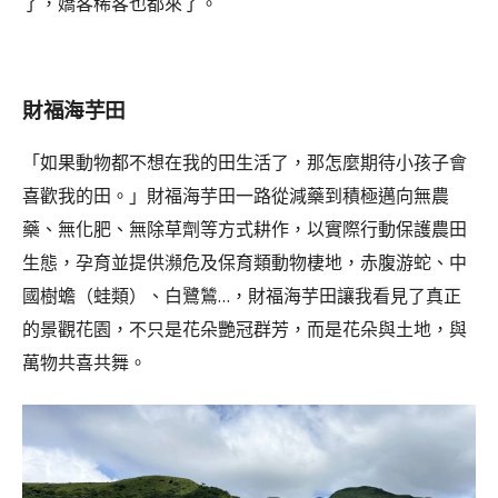
了，嬌客稀客也都來了。
財福海芋田
「如果動物都不想在我的田生活了，那怎麼期待小孩子會
喜歡我的田。」財福海芋田一路從減藥到積極邁向無農
藥、無化肥、無除草劑等方式耕作，以實際行動保護農田
生態，孕育並提供瀕危及保育類動物棲地，赤腹游蛇、中
國樹蟾（蛙類）、白鷺鷥…，財福海芋田讓我看見了真正
的景觀花園，不只是花朵艷冠群芳，而是花朵與土地，與
萬物共喜共舞。