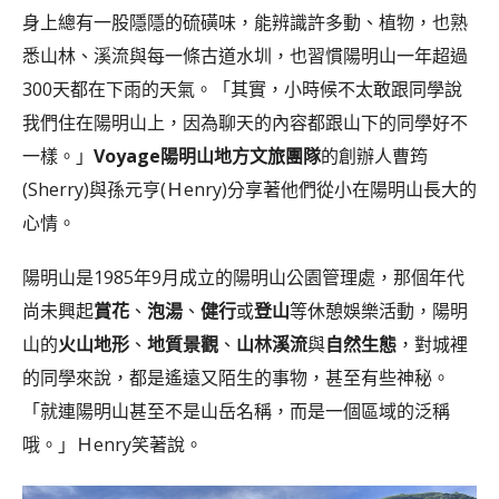
身上總有一股隱隱的硫磺味，能辨識許多動、植物，也熟
悉山林、溪流與每一條古道水圳，也習慣陽明山一年超過
300天都在下雨的天氣。「其實，小時候不太敢跟同學說
我們住在陽明山上，因為聊天的內容都跟山下的同學好不
一樣。」
Voyage陽明山地方文旅團隊
的創辦人曹筠
(Sherry)與孫元亨(Ｈenry)分享著他們從小在陽明山長大的
心情。
陽明山是1985年9月成立的陽明山公園管理處，那個年代
尚未興起
賞花
、
泡湯
、
健行
或
登山
等休憩娛樂活動，陽明
山的
火山地形
、
地質景觀
、
山林溪流
與
自然生態
，對城裡
的同學來說，都是遙遠又陌生的事物，甚至有些神秘。
「就連陽明山甚至不是山岳名稱，而是一個區域的泛稱
哦。」Ｈenry笑著說。