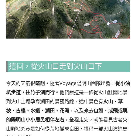
這回，從火山口走到火山口下
今天的天氣很晴朗，隨著Voyage陽明山團隊出發，
從小油
坑步道，往竹子湖而行
。他們說這是一條從火山壯闊地景
到火山土壤孕育湖田的景觀路線，途中景色有
火山、草
坡、古橋、水道、湖田、花海
，以及
來去自如、或飛或跳
的陽明山小小居民相伴左右
，全程走完，就能看見古老火
山群地究竟是如何從荒地變成良田，堪稱一部火山演進史