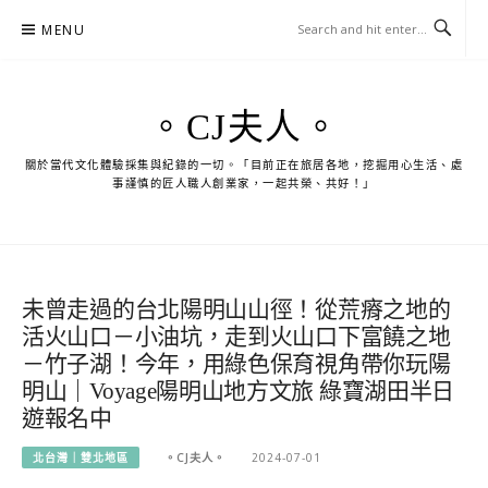
Skip
MENU
to
content
。CJ夫人。
關於當代文化體驗採集與紀錄的一切。「目前正在旅居各地，挖掘用心生活、處
事謹慎的匠人職人創業家，一起共榮、共好！」
未曾走過的台北陽明山山徑！從荒瘠之地的
活火山口－小油坑，走到火山口下富饒之地
－竹子湖！今年，用綠色保育視角帶你玩陽
明山｜Voyage陽明山地方文旅 綠寶湖田半日
遊報名中
北台灣｜雙北地區
。CJ夫人。
2024-07-01