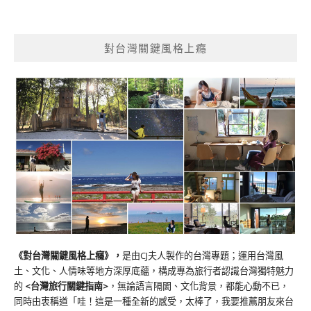
對台灣關鍵風格上癮
《對台灣關鍵風格上癮》
，
是由CJ夫人製作的台灣專題；運用台灣風
土、文化、人情味等地方深厚底蘊，構成專為旅行者認識台灣獨特魅力
的
<台灣旅行關鍵指南>
，無論語言隔閡、文化背景，都能心動不已，
同時由衷稱道「哇！這是一種全新的感受，太棒了，我要推薦朋友來台