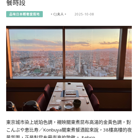
餐時段
品味日本輕奢度假地
。CJ夫人。
2025-10-08
東京城市染上琥珀色調，襯映關東煮昆布高湯的金黃色調，對
こんぶや恵比寿／Konbuya關東煮餐酒館來說，38樓高樓的夜
景氛圍，正是對昆布最崇高的致敬。 &nbsp…