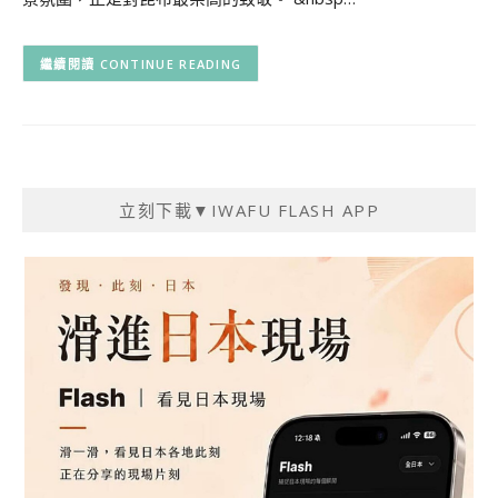
CONTINUE READING
立刻下載▼IWAFU FLASH APP