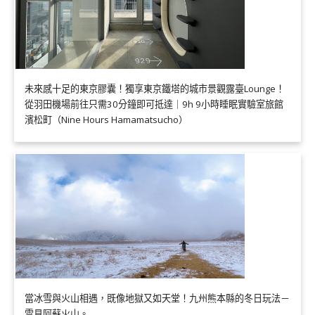
未來感十足的東京膠囊！獨享東京鐵塔的城市景觀露臺Lounge！
從羽田機場前往只需30分鐘即可抵達｜9h 9小時睡眠實驗室旅館
濱松町（Nine Hours Hamamatsucho）
當冰雪與火山相遇，既像地獄又如天堂！九州熊本縣的冬日玩法－
雪見阿蘇火山。