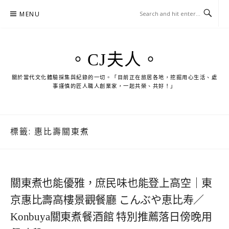
Skip
MENU
to
content
。CJ夫人。
關於當代文化體驗採集與紀錄的一切。「目前正在旅居各地，挖掘用心生活、處
事謹慎的匠人職人創業家，一起共榮、共好！」
標籤:
惠比壽關東煮
關東煮也能優雅，庶民味也能登上高空｜東
京惠比壽高樓景觀餐廳 こんぶや恵比寿／
Konbuya關東煮餐酒館 特別推薦落日傍晚用