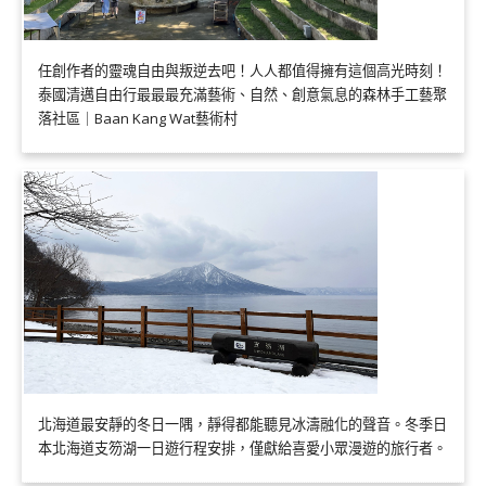
任創作者的靈魂自由與叛逆去吧！人人都值得擁有這個高光時刻！
泰國清邁自由行最最最充滿藝術、自然、創意氣息的森林手工藝聚
落社區｜Baan Kang Wat藝術村
北海道最安靜的冬日一隅，靜得都能聽見冰濤融化的聲音。冬季日
本北海道支笏湖一日遊行程安排，僅獻給喜愛小眾漫遊的旅行者。