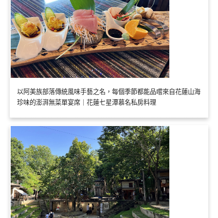
以阿美族部落傳統風味手藝之名，每個季節都能品嚐來自花蓮山海
珍味的澎湃無菜單宴席｜花蓮七星潭慕名私房料理