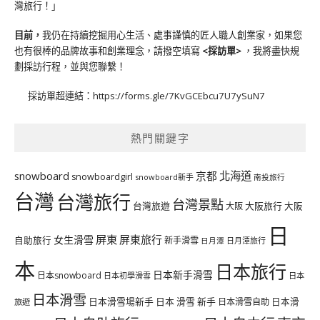
灣旅行！」
目前，
我仍在持續挖掘用心生活、處事謹慎的匠人職人創業家，如果您
也有很棒的品牌故事和創業理念，請撥空填寫
<
採訪單
>
，我將盡快規
劃採訪行程，並與您聯繫！
採訪單超連結：
https://forms.gle/7KvGCEbcu7U7ySuN7
熱門關鍵字
北海道
snowboard
京都
snowboardgirl
snowboard新手
南投旅行
台灣
台灣旅行
台灣景點
台灣旅遊
大阪旅行
大阪
大阪
日
屏東
屏東旅行
女生滑雪
自助旅行
新手滑雪
日月潭旅行
日月潭
本
日本旅行
日本新手滑雪
日本snowboard
日本初學滑雪
日本
日本滑雪
日本滑雪場新手
日本 滑雪 新手
日本滑雪自助
日本滑
旅遊