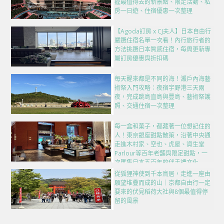
握最值得去的新景點、限定活動、私
房一日遊、住宿優惠一次整理
【Agoda訂房 x CJ夫人】日本自由行
嚴選住宿名單一次看！內行旅行者的
方法挑選日本質感住宿，每周更新專
屬訂房優惠與折扣碼
每天醒來都是不同的海！瀨戶內海藝
術祭入門攻略：夜宿宇野港三天兩
夜，完成跳島直島與豐島、藝術祭護
照、交通住宿一次整理
每一盒和菓子，都藏著一位想記住的
人！東京銀座甜點散策，沿著中央通
走進木村家、空也、虎屋、資生堂
Parlour等百年老舖與限定甜點，一
次匯集日本五百年的伴手禮文化
從狐狸神使到千本鳥居，走進一座由
願望堆疊而成的山｜京都自由行一定
要來的伏見稻荷大社與8個最值得停
留的風景