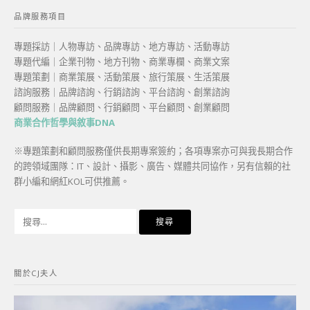
品牌服務項目
專題採訪｜人物專訪、品牌專訪、地方專訪、活動專訪
專題代編｜企業刊物、地方刊物、商業專欄、商業文案
專題策劃｜商業策展、活動策展、旅行策展、生活策展
諮詢服務｜品牌諮詢、行銷諮詢、平台諮詢、創業諮詢
顧問服務｜品牌顧問、行銷顧問、平台顧問、創業顧問
商業合作哲學與敘事DNA
※專題策劃和顧問服務僅供長期專案簽約；各項專案亦可與我長期合作
的跨領域團隊：IT、設計、攝影、廣告、媒體共同協作，另有信賴的社
群小編和網紅KOL可供推薦。
搜
尋
關
鍵
關於CJ夫人
字: