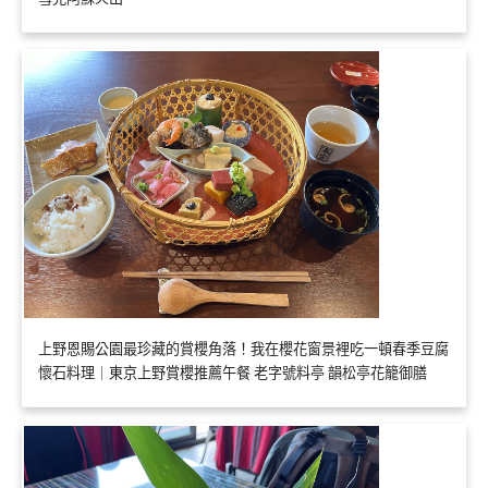
上野恩賜公園最珍藏的賞櫻角落！我在櫻花窗景裡吃一頓春季豆腐
懷石料理｜東京上野賞櫻推薦午餐 老字號料亭 韻松亭花籠御膳