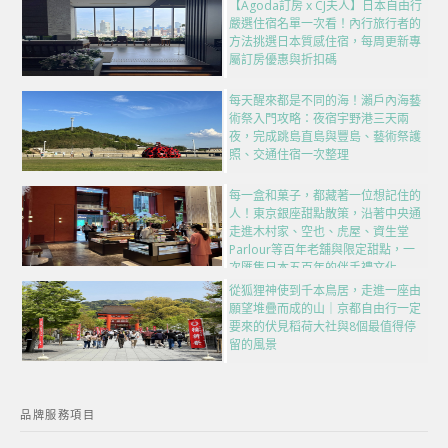
【Agoda訂房 x CJ夫人】日本自由行
嚴選住宿名單一次看！內行旅行者的
方法挑選日本質感住宿，每周更新專
屬訂房優惠與折扣碼
每天醒來都是不同的海！瀨戶內海藝
術祭入門攻略：夜宿宇野港三天兩
夜，完成跳島直島與豐島、藝術祭護
照、交通住宿一次整理
每一盒和菓子，都藏著一位想記住的
人！東京銀座甜點散策，沿著中央通
走進木村家、空也、虎屋、資生堂
Parlour等百年老舖與限定甜點，一
次匯集日本五百年的伴手禮文化
從狐狸神使到千本鳥居，走進一座由
願望堆疊而成的山｜京都自由行一定
要來的伏見稻荷大社與8個最值得停
留的風景
品牌服務項目