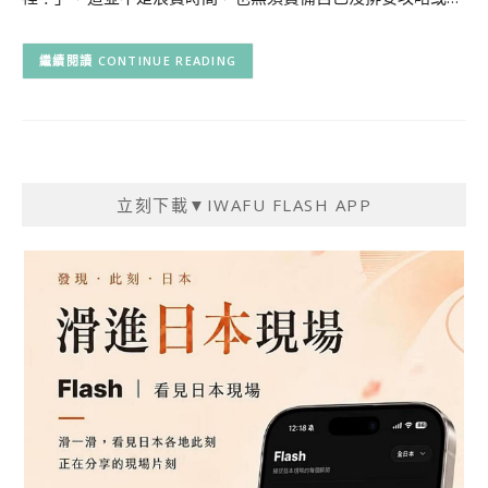
CONTINUE READING
立刻下載▼IWAFU FLASH APP