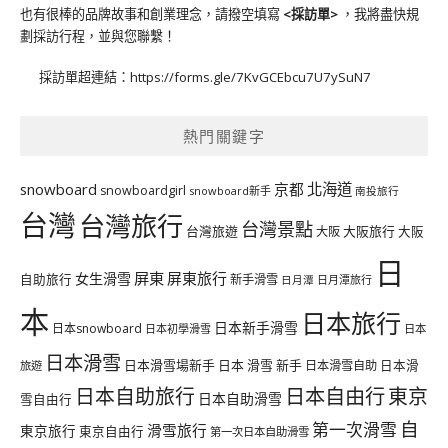
也有很棒的品牌故事和創業理念，請撥空填寫
<
採訪單
>
，我將盡快規
劃採訪行程，並與您聯繫！
採訪單超連結：
https://forms.gle/7KvGCEbcu7U7ySuN7
熱門關鍵字
北海道
snowboard
京都
snowboardgirl
snowboard新手
南投旅行
台灣
台灣旅行
台灣景點
台灣旅遊
大阪旅行
大阪
大阪
日
屏東
屏東旅行
女生滑雪
自助旅行
新手滑雪
日月潭旅行
日月潭
本
日本旅行
日本新手滑雪
日本snowboard
日本初學滑雪
日本
日本滑雪
日本滑雪場新手
日本 滑雪 新手
日本滑雪自助
日本滑
旅遊
日本自由行
日本自助旅行
東京
日本自助滑雪
雪自由行
自
第一次滑雪
滑雪旅行
東京旅行
東京自由行
第一次日本自助滑雪