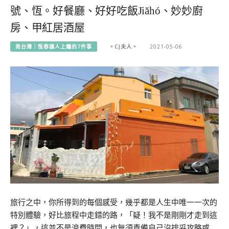
號、恆。好餐廳、好好吃飯Jiăhó、妙妙廚
房、甲紅居酒屋
南台灣｜恆春讓人上癮的7件事
。CJ夫人。
2021-05-06
旅行之中，你所得到的每個感受，幾乎都是人生中唯一一次的
特別體驗，好比旅程中走錯的路，「疑！我不是剛剛才走到這
裡？」，這並不是浪費時間，也無須責備自己沒排妥攻略或…