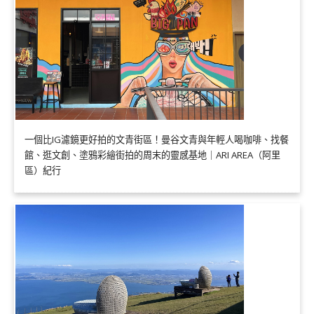
一個比IG濾鏡更好拍的文青街區！曼谷文青與年輕人喝咖啡、找餐
館、逛文創、塗鴉彩繪街拍的周末的靈感基地｜ARI AREA（阿里
區）紀行