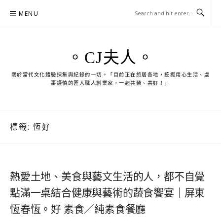
Skip
MENU
to
content
。CJ夫人。
關於當代文化體驗採集與紀錄的一切。「目前正在旅居各地，挖掘用心生活、處
事謹慎的匠人職人創業家，一起共榮、共好！」
標籤:
恆好
熱愛土地、美食與藝文生活的人，都不自覺
點滿一桌結合健康與藝術的蔬食饗宴｜屏東
恆春恆。好 素食／純素食餐廳