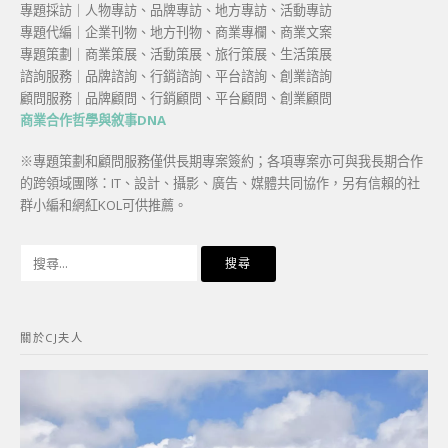
專題採訪｜人物專訪、品牌專訪、地方專訪、活動專訪
專題代編｜企業刊物、地方刊物、商業專欄、商業文案
專題策劃｜商業策展、活動策展、旅行策展、生活策展
諮詢服務｜品牌諮詢、行銷諮詢、平台諮詢、創業諮詢
顧問服務｜品牌顧問、行銷顧問、平台顧問、創業顧問
商業合作哲學與敘事DNA
※專題策劃和顧問服務僅供長期專案簽約；各項專案亦可與我長期合作
的跨領域團隊：IT、設計、攝影、廣告、媒體共同協作，另有信賴的社
群小編和網紅KOL可供推薦。
搜
尋
關
鍵
關於CJ夫人
字: