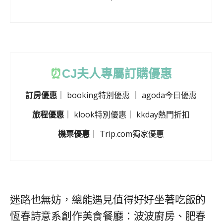
⏰
CJ
夫人專屬訂購優惠
訂房優惠
｜
booking特別優惠
｜
agoda今日優惠
旅程優惠
｜
klook特別優惠
｜
kkday熱門折扣
機票優惠
｜
Trip.com獨家優惠
迷路也無妨，總能遇見值得好好坐著吃飯的
恆春詩意系創作美食餐廳：波波廚房、肥春