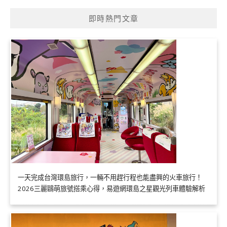
即時熱門文章
一天完成台灣環島旅行，一輛不用趕行程也能盡興的火車旅行！
2026三麗鷗萌旅號搭乘心得，易遊網環島之星觀光列車體驗解析