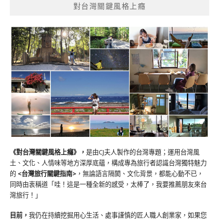
對台灣關鍵風格上癮
《對台灣關鍵風格上癮》
，
是由CJ夫人製作的台灣專題；運用台灣風
土、文化、人情味等地方深厚底蘊，構成專為旅行者認識台灣獨特魅力
的
<台灣旅行關鍵指南>
，無論語言隔閡、文化背景，都能心動不已，
同時由衷稱道「哇！這是一種全新的感受，太棒了，我要推薦朋友來台
灣旅行！」
目前，
我仍在持續挖掘用心生活、處事謹慎的匠人職人創業家，如果您