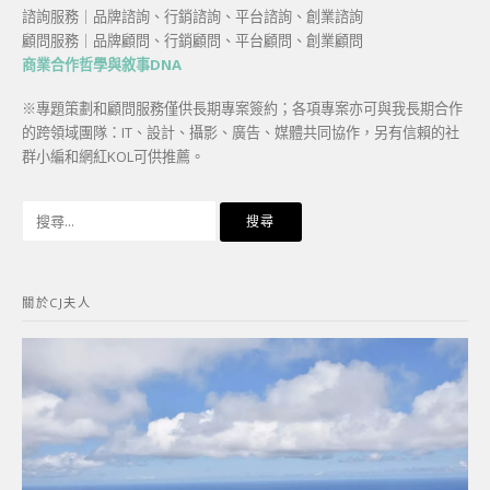
諮詢服務｜品牌諮詢、行銷諮詢、平台諮詢、創業諮詢
顧問服務｜品牌顧問、行銷顧問、平台顧問、創業顧問
商業合作哲學與敘事DNA
※專題策劃和顧問服務僅供長期專案簽約；各項專案亦可與我長期合作
的跨領域團隊：IT、設計、攝影、廣告、媒體共同協作，另有信賴的社
群小編和網紅KOL可供推薦。
搜
尋
關
鍵
關於CJ夫人
字: