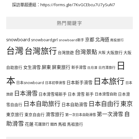
採訪單超連結：
https://forms.gle/7KvGCEbcu7U7ySuN7
熱門關鍵字
北海道
snowboard
京都
snowboardgirl
snowboard新手
南投旅行
台灣
台灣旅行
台灣景點
台灣旅遊
大阪旅行
大阪
大阪
日
屏東
屏東旅行
女生滑雪
自助旅行
新手滑雪
日月潭旅行
日月潭
本
日本旅行
日本新手滑雪
日本snowboard
日本初學滑雪
日本
日本滑雪
日本滑雪場新手
日本 滑雪 新手
日本滑雪自助
日本滑
旅遊
日本自由行
日本自助旅行
東京
日本自助滑雪
雪自由行
自
第一次滑雪
滑雪旅行
東京旅行
東京自由行
第一次日本自助滑雪
助滑雪
花蓮
馬祖
花蓮旅行
馬祖旅行
關西