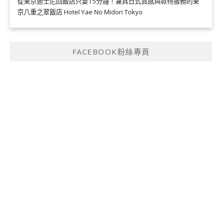
從東京迪士尼回飯店只要15分鐘！兼具日式質感與款待服務的東
京八重之翠飯店 Hotel Yae No Midori Tokyo
FACEBOOK粉絲專頁