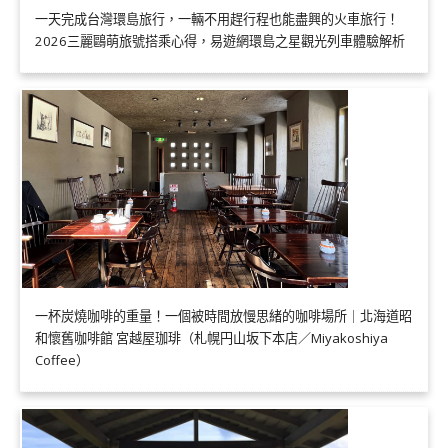
一天完成台灣環島旅行，一輛不用趕行程也能盡興的火車旅行！
2026三麗鷗萌旅號搭乘心得，易遊網環島之星觀光列車體驗解析
一杯炭燒咖啡的重量！一個被時間放慢思緒的咖啡場所｜北海道昭
和懷舊咖啡館 宮越屋珈琲（札幌円山坂下本店／Miyakoshiya
Coffee）