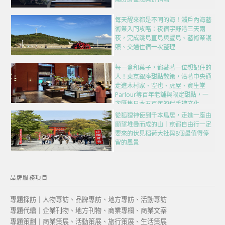
每天醒來都是不同的海！瀨戶內海藝
術祭入門攻略：夜宿宇野港三天兩
夜，完成跳島直島與豐島、藝術祭護
照、交通住宿一次整理
每一盒和菓子，都藏著一位想記住的
人！東京銀座甜點散策，沿著中央通
走進木村家、空也、虎屋、資生堂
Parlour等百年老舖與限定甜點，一
次匯集日本五百年的伴手禮文化
從狐狸神使到千本鳥居，走進一座由
願望堆疊而成的山｜京都自由行一定
要來的伏見稻荷大社與8個最值得停
留的風景
品牌服務項目
專題採訪｜人物專訪、品牌專訪、地方專訪、活動專訪
專題代編｜企業刊物、地方刊物、商業專欄、商業文案
專題策劃｜商業策展、活動策展、旅行策展、生活策展