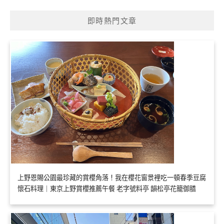
即時熱門文章
上野恩賜公園最珍藏的賞櫻角落！我在櫻花窗景裡吃一頓春季豆腐
懷石料理｜東京上野賞櫻推薦午餐 老字號料亭 韻松亭花籠御膳