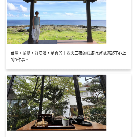
台灣，蘭嶼，好浪漫，是真的｜四天三夜蘭嶼旅行過後還記在心上
的9件事。