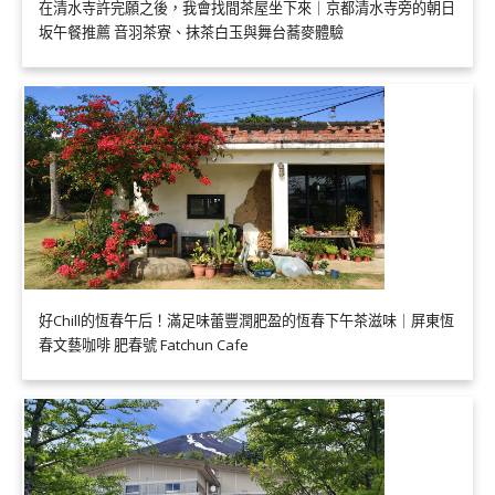
在清水寺許完願之後，我會找間茶屋坐下來｜京都清水寺旁的朝日
坂午餐推薦 音羽茶寮、抹茶白玉與舞台蕎麥體驗
好Chill的恆春午后！滿足味蕾豐潤肥盈的恆春下午茶滋味｜屏東恆
春文藝咖啡 肥春號 Fatchun Cafe