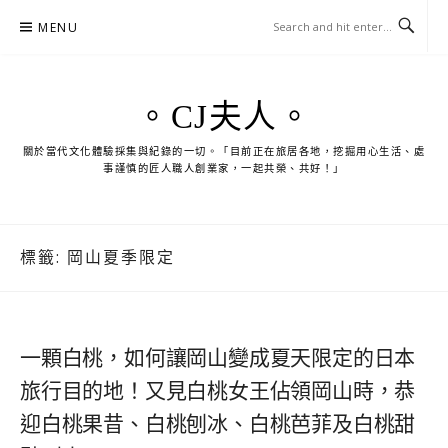
Skip
MENU
to
content
。CJ夫人。
關於當代文化體驗採集與紀錄的一切。「目前正在旅居各地，挖掘用心生活、處
事謹慎的匠人職人創業家，一起共榮、共好！」
標籤:
岡山夏季限定
一顆白桃，如何讓岡山變成夏天限定的日本
旅行目的地！又見白桃女王佔領岡山時，恭
迎白桃果昔、白桃刨冰、白桃芭菲及白桃甜