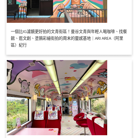
一個比IG濾鏡更好拍的文青街區！曼谷文青與年輕人喝咖啡、找餐
館、逛文創、塗鴉彩繪街拍的周末的靈感基地｜ARI AREA（阿里
區）紀行