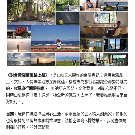
《對台灣關鍵風格上癮》
，
是由CJ夫人製作的台灣專題；運用台灣風
土、文化、人情味等地方深厚底蘊，構成專為旅行者認識台灣獨特魅力
的
<台灣旅行關鍵指南>
，無論語言隔閡、文化背景，都能心動不已，
同時由衷稱道「哇！這是一種全新的感受，太棒了，我要推薦朋友來台
灣旅行！」
目前，
我仍在持續挖掘用心生活、處事謹慎的匠人職人創業家，如果您
也有很棒的品牌故事和創業理念，請撥空填寫
<
採訪單
>
，我將盡快規
劃採訪行程，並與您聯繫！