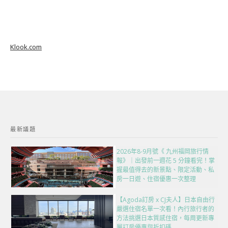
Klook.com
最新議題
2026年8-9月號《 九州福岡旅行情
報》｜出發前一週花 5 分鐘看完！掌
握最值得去的新景點、限定活動、私
房一日遊、住宿優惠一次整理
【Agoda訂房 x CJ夫人】日本自由行
嚴選住宿名單一次看！內行旅行者的
方法挑選日本質感住宿，每周更新專
屬訂房優惠與折扣碼