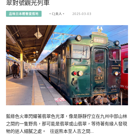
翠對號觀光列車
品味日本輕奢度假地
。CJ夫人。
2025-03-03
藍綠色火車閃耀著翡翠色光澤，像是靜靜佇立在九州中部山林
之間的一隻野鳥，那可能是翡翠或山翡翠，等待著有緣人發現
牠的迷人細膩之處。 往返熊本至人吉之間…