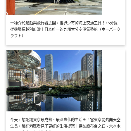
一種介於船舶與飛行器之間，世界少有的海上交通工具！35分鐘
從機場橫越別府灣｜日本唯一的九州大分空港氣墊船（ホーバーク
ラフト）
今天，想認識東京最成熟、最國際化的生活圈！當東京開始向天空
生長，我在港區看見了更好的生活提案｜探訪麻布台之丘、六本木