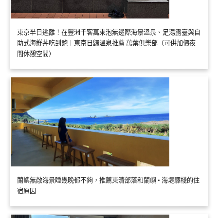
東京半日逃離！在豐洲千客萬來泡無邊際海景溫泉、足湯露臺與自
助式海鮮丼吃到飽｜東京日歸溫泉推薦 萬葉俱樂部（可供加價夜
間休憩空間）
蘭嶼無敵海景睡幾晚都不夠，推薦東清部落和蘭嶼 • 海堤驛棧的住
宿原因