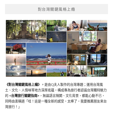
對台灣關鍵風格上癮
《對台灣關鍵風格上癮》
，
是由CJ夫人製作的台灣專題；運用台灣風
土、文化、人情味等地方深厚底蘊，構成專為旅行者認識台灣獨特魅力
的
<台灣旅行關鍵指南>
，無論語言隔閡、文化背景，都能心動不已，
同時由衷稱道「哇！這是一種全新的感受，太棒了，我要推薦朋友來台
灣旅行！」