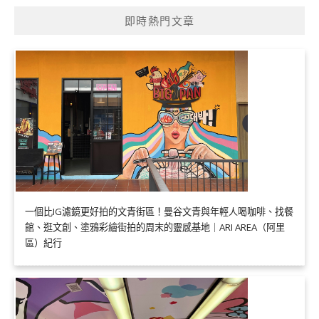
即時熱門文章
一個比IG濾鏡更好拍的文青街區！曼谷文青與年輕人喝咖啡、找餐
館、逛文創、塗鴉彩繪街拍的周末的靈感基地｜ARI AREA（阿里
區）紀行