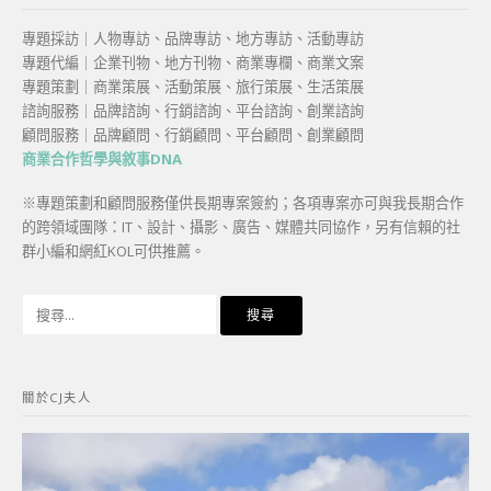
專題採訪｜人物專訪、品牌專訪、地方專訪、活動專訪
專題代編｜企業刊物、地方刊物、商業專欄、商業文案
專題策劃｜商業策展、活動策展、旅行策展、生活策展
諮詢服務｜品牌諮詢、行銷諮詢、平台諮詢、創業諮詢
顧問服務｜品牌顧問、行銷顧問、平台顧問、創業顧問
商業合作哲學與敘事DNA
※專題策劃和顧問服務僅供長期專案簽約；各項專案亦可與我長期合作
的跨領域團隊：IT、設計、攝影、廣告、媒體共同協作，另有信賴的社
群小編和網紅KOL可供推薦。
搜
尋
關
鍵
關於CJ夫人
字: