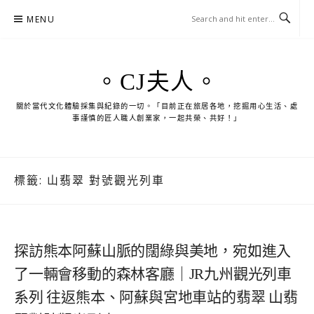
Skip
MENU
to
content
。CJ夫人。
關於當代文化體驗採集與紀錄的一切。「目前正在旅居各地，挖掘用心生活、處
事謹慎的匠人職人創業家，一起共榮、共好！」
標籤:
山翡翠 對號觀光列車
探訪熊本阿蘇山脈的闊綠與美地，宛如進入
了一輛會移動的森林客廳｜JR九州觀光列車
系列 往返熊本、阿蘇與宮地車站的翡翠 山翡