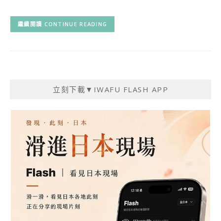
CONTINUE READING
立刻下載▼IWAFU FLASH APP