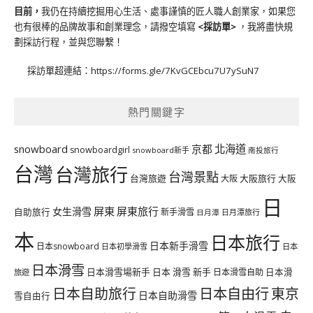
目前，
我仍在持續挖掘用心生活、處事謹慎的匠人職人創業家，如果您
也有很棒的品牌故事和創業理念，請撥空填寫
<
採訪單
>
，我將盡快規
劃採訪行程，並與您聯繫！
採訪單超連結：
https://forms.gle/7KvGCEbcu7U7ySuN7
熱門關鍵字
北海道
snowboard
京都
snowboardgirl
snowboard新手
南投旅行
台灣
台灣旅行
台灣景點
台灣旅遊
大阪旅行
大阪
大阪
日
屏東
屏東旅行
女生滑雪
自助旅行
新手滑雪
日月潭旅行
日月潭
本
日本旅行
日本新手滑雪
日本snowboard
日本初學滑雪
日本
日本滑雪
日本滑雪場新手
日本 滑雪 新手
日本滑雪自助
日本滑
旅遊
日本自由行
日本自助旅行
東京
日本自助滑雪
雪自由行