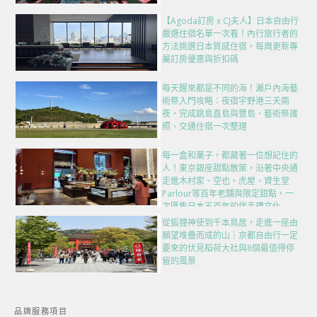
【Agoda訂房 x CJ夫人】日本自由行
嚴選住宿名單一次看！內行旅行者的
方法挑選日本質感住宿，每周更新專
屬訂房優惠與折扣碼
每天醒來都是不同的海！瀨戶內海藝
術祭入門攻略：夜宿宇野港三天兩
夜，完成跳島直島與豐島、藝術祭護
照、交通住宿一次整理
每一盒和菓子，都藏著一位想記住的
人！東京銀座甜點散策，沿著中央通
走進木村家、空也、虎屋、資生堂
Parlour等百年老舖與限定甜點，一
次匯集日本五百年的伴手禮文化
從狐狸神使到千本鳥居，走進一座由
願望堆疊而成的山｜京都自由行一定
要來的伏見稻荷大社與8個最值得停
留的風景
品牌服務項目