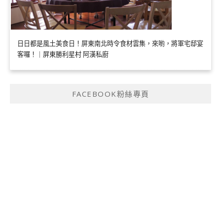
日日都是風土美食日！屏東南北時令食材雲集，來喲，將軍宅邸宴
客囉！｜屏東勝利星村 阿漢私廚
FACEBOOK粉絲專頁