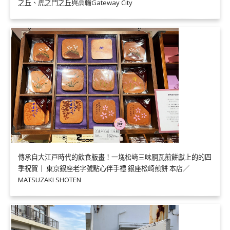
之丘、虎之門之丘與高輪Gateway City
傳承自大江戸時代的飲食版畫！一塊松﨑三味胴瓦煎餅獻上的的四
季祝賀｜ 東京銀座老字號點心伴手禮 銀座松崎煎餅 本店／
MATSUZAKI SHOTEN