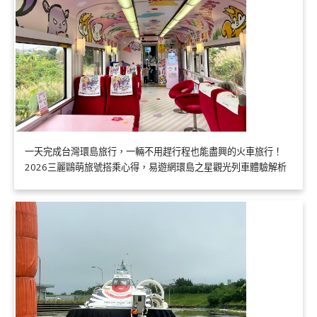
一天完成台灣環島旅行，一輛不用趕行程也能盡興的火車旅行！
2026三麗鷗萌旅號搭乘心得，易遊網環島之星觀光列車體驗解析