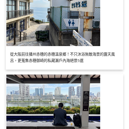
從大阪前往播州赤穗的赤穗溫泉鄉！不只沐浴無敵海景的露天風
呂，更蒐集赤穗御崎的私藏瀨戶內海絕景5選