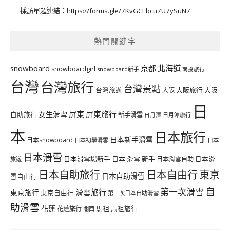
採訪單超連結：
https://forms.gle/7KvGCEbcu7U7ySuN7
熱門關鍵字
北海道
snowboard
京都
snowboardgirl
snowboard新手
南投旅行
台灣
台灣旅行
台灣景點
台灣旅遊
大阪旅行
大阪
大阪
日
屏東
屏東旅行
女生滑雪
自助旅行
新手滑雪
日月潭旅行
日月潭
本
日本旅行
日本新手滑雪
日本snowboard
日本初學滑雪
日本
日本滑雪
日本滑雪場新手
日本 滑雪 新手
日本滑雪自助
日本滑
旅遊
日本自由行
日本自助旅行
東京
日本自助滑雪
雪自由行
自
第一次滑雪
滑雪旅行
東京旅行
東京自由行
第一次日本自助滑雪
助滑雪
花蓮
馬祖
花蓮旅行
馬祖旅行
關西