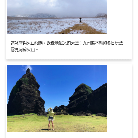
當冰雪與火山相遇，既像地獄又如天堂！九州熊本縣的冬日玩法－
雪見阿蘇火山。