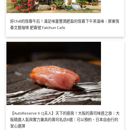
好Chill的恆春午后！滿足味蕾豐潤肥盈的恆春下午茶滋味｜屏東恆
春文藝咖啡 肥春號 Fatchun Cafe
【AutoReserve X CJ夫人】天下的廚房！大阪的壽司味道之旅｜大
阪精選人氣與實力兼具的壽司名店8選｜可以預約，日本自由行的
安心選擇