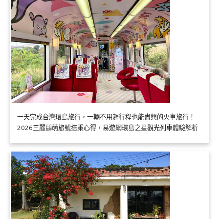
一天完成台灣環島旅行，一輛不用趕行程也能盡興的火車旅行！
2026三麗鷗萌旅號搭乘心得，易遊網環島之星觀光列車體驗解析