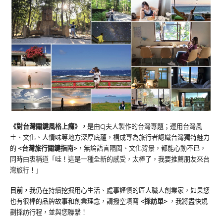
《對台灣關鍵風格上癮》
，
是由CJ夫人製作的台灣專題；運用台灣風
土、文化、人情味等地方深厚底蘊，構成專為旅行者認識台灣獨特魅力
的
<台灣旅行關鍵指南>
，無論語言隔閡、文化背景，都能心動不已，
同時由衷稱道「哇！這是一種全新的感受，太棒了，我要推薦朋友來台
灣旅行！」
目前，
我仍在持續挖掘用心生活、處事謹慎的匠人職人創業家，如果您
也有很棒的品牌故事和創業理念，請撥空填寫
<
採訪單
>
，我將盡快規
劃採訪行程，並與您聯繫！