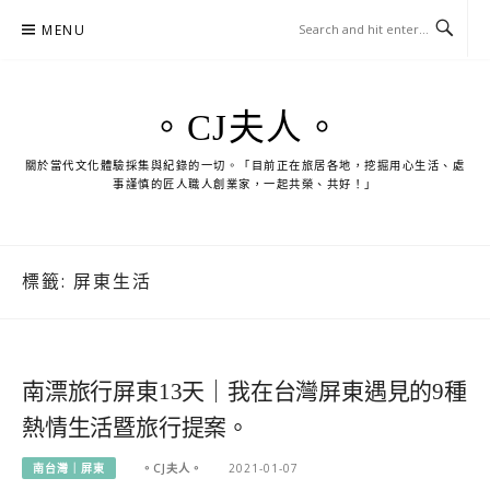
Skip
MENU
to
content
。CJ夫人。
關於當代文化體驗採集與紀錄的一切。「目前正在旅居各地，挖掘用心生活、處
事謹慎的匠人職人創業家，一起共榮、共好！」
標籤:
屏東生活
南漂旅行屏東13天｜我在台灣屏東遇見的9種
熱情生活暨旅行提案。
南台灣｜屏東
。CJ夫人。
2021-01-07