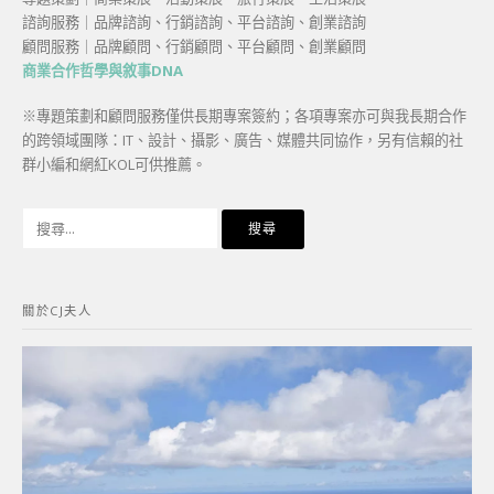
諮詢服務｜品牌諮詢、行銷諮詢、平台諮詢、創業諮詢
顧問服務｜品牌顧問、行銷顧問、平台顧問、創業顧問
商業合作哲學與敘事DNA
※專題策劃和顧問服務僅供長期專案簽約；各項專案亦可與我長期合作
的跨領域團隊：IT、設計、攝影、廣告、媒體共同協作，另有信賴的社
群小編和網紅KOL可供推薦。
搜
尋
關
鍵
關於CJ夫人
字: