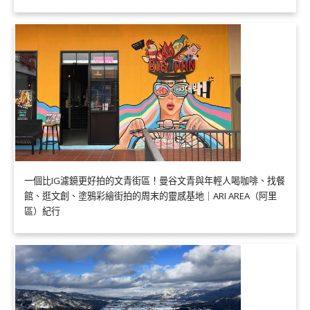
一個比IG濾鏡更好拍的文青街區！曼谷文青與年輕人喝咖啡、找餐
館、逛文創、塗鴉彩繪街拍的周末的靈感基地｜ARI AREA（阿里
區）紀行