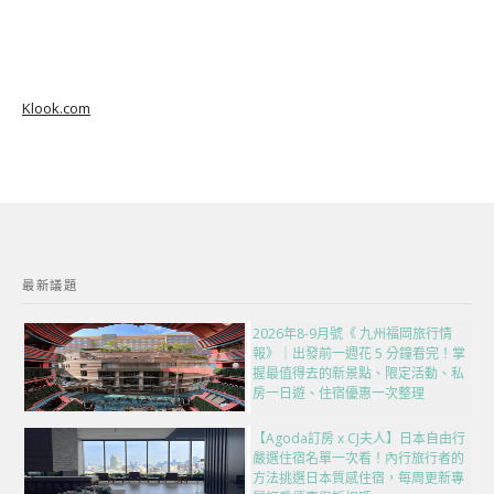
Klook.com
最新議題
2026年8-9月號《 九州福岡旅行情
報》｜出發前一週花 5 分鐘看完！掌
握最值得去的新景點、限定活動、私
房一日遊、住宿優惠一次整理
【Agoda訂房 x CJ夫人】日本自由行
嚴選住宿名單一次看！內行旅行者的
方法挑選日本質感住宿，每周更新專