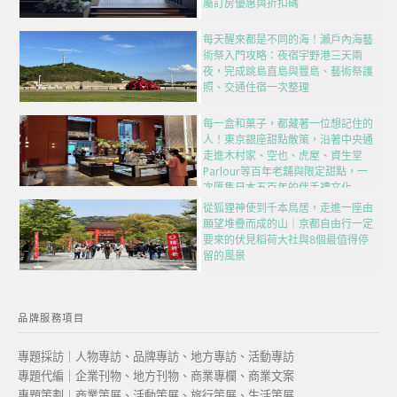
屬訂房優惠與折扣碼
每天醒來都是不同的海！瀨戶內海藝
術祭入門攻略：夜宿宇野港三天兩
夜，完成跳島直島與豐島、藝術祭護
照、交通住宿一次整理
每一盒和菓子，都藏著一位想記住的
人！東京銀座甜點散策，沿著中央通
走進木村家、空也、虎屋、資生堂
Parlour等百年老舖與限定甜點，一
次匯集日本五百年的伴手禮文化
從狐狸神使到千本鳥居，走進一座由
願望堆疊而成的山｜京都自由行一定
要來的伏見稻荷大社與8個最值得停
留的風景
品牌服務項目
專題採訪｜人物專訪、品牌專訪、地方專訪、活動專訪
專題代編｜企業刊物、地方刊物、商業專欄、商業文案
專題策劃｜商業策展、活動策展、旅行策展、生活策展