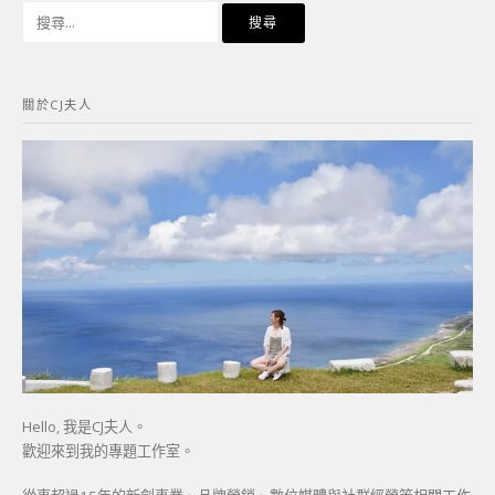
搜
尋
關
鍵
關於CJ夫人
字:
Hello, 我是CJ夫人。
歡迎來到我的專題工作室。