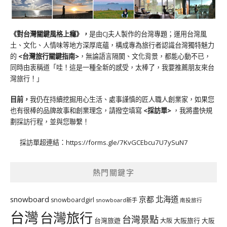
《對台灣關鍵風格上癮》
，
是由CJ夫人製作的台灣專題；運用台灣風
土、文化、人情味等地方深厚底蘊，構成專為旅行者認識台灣獨特魅力
的
<台灣旅行關鍵指南>
，無論語言隔閡、文化背景，都能心動不已，
同時由衷稱道「哇！這是一種全新的感受，太棒了，我要推薦朋友來台
灣旅行！」
目前，
我仍在持續挖掘用心生活、處事謹慎的匠人職人創業家，如果您
也有很棒的品牌故事和創業理念，請撥空填寫
<
採訪單
>
，我將盡快規
劃採訪行程，並與您聯繫！
採訪單超連結：
https://forms.gle/7KvGCEbcu7U7ySuN7
熱門關鍵字
北海道
snowboard
京都
snowboardgirl
snowboard新手
南投旅行
台灣
台灣旅行
台灣景點
台灣旅遊
大阪旅行
大阪
大阪