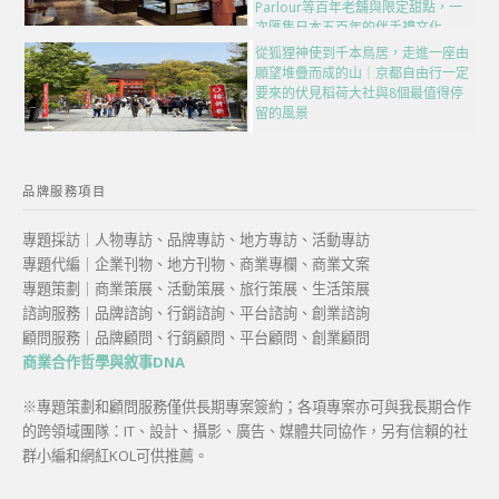
Parlour等百年老舖與限定甜點，一
次匯集日本五百年的伴手禮文化
從狐狸神使到千本鳥居，走進一座由
願望堆疊而成的山｜京都自由行一定
要來的伏見稻荷大社與8個最值得停
留的風景
品牌服務項目
專題採訪｜人物專訪、品牌專訪、地方專訪、活動專訪
專題代編｜企業刊物、地方刊物、商業專欄、商業文案
專題策劃｜商業策展、活動策展、旅行策展、生活策展
諮詢服務｜品牌諮詢、行銷諮詢、平台諮詢、創業諮詢
顧問服務｜品牌顧問、行銷顧問、平台顧問、創業顧問
商業合作哲學與敘事DNA
※專題策劃和顧問服務僅供長期專案簽約；各項專案亦可與我長期合作
的跨領域團隊：IT、設計、攝影、廣告、媒體共同協作，另有信賴的社
群小編和網紅KOL可供推薦。