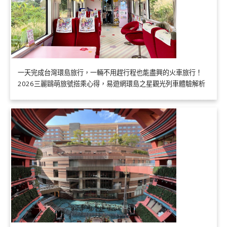
一天完成台灣環島旅行，一輛不用趕行程也能盡興的火車旅行！
2026三麗鷗萌旅號搭乘心得，易遊網環島之星觀光列車體驗解析