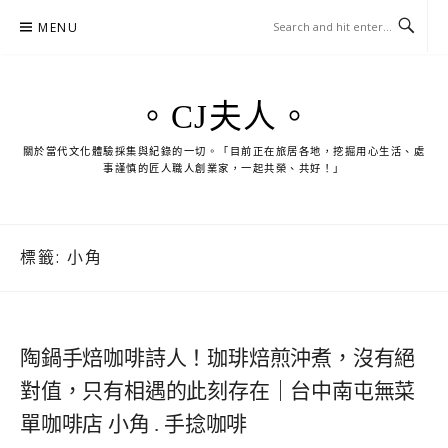
Skip
MENU
to
content
。CJ夫人。
關於當代文化體驗採集與紀錄的一切。「目前正在旅居各地，挖掘用心生活、處
事謹慎的匠人職人創業家，一起共榮、共好！」
標籤:
小角
陶鍋手焙咖啡詩人！珈琲焙煎沖煮，沒有絕
對值，只有相遇的此刻存在｜台中南屯無菜
單咖啡店 小角 . 手捻咖啡