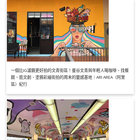
一個比IG濾鏡更好拍的文青街區！曼谷文青與年輕人喝咖啡、找餐
館、逛文創、塗鴉彩繪街拍的周末的靈感基地｜ARI AREA（阿里
區）紀行