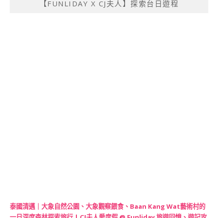
【FUNLIDAY X CJ夫人】探索台日遊程
泰國清邁｜大象自然公園、大象觀察餵食、Baan Kang Wat藝術村的
一日深度森林探索旅行 | CJ夫人愛度假 @ Funliday 旅遊回憶、遊記攻