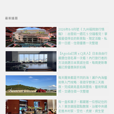
最新議題
2026年8-9月號《 九州福岡旅行情
報》｜出發前一週花 5 分鐘看完！掌
握最值得去的新景點、限定活動、私
房一日遊、住宿優惠一次整理
【Agoda訂房 x CJ夫人】日本自由行
嚴選住宿名單一次看！內行旅行者的
方法挑選日本質感住宿，每周更新專
屬訂房優惠與折扣碼
每天醒來都是不同的海！瀨戶內海藝
術祭入門攻略：夜宿宇野港三天兩
夜，完成跳島直島與豐島、藝術祭護
照、交通住宿一次整理
每一盒和菓子，都藏著一位想記住的
人！東京銀座甜點散策，沿著中央通
走進木村家、空也、虎屋、資生堂