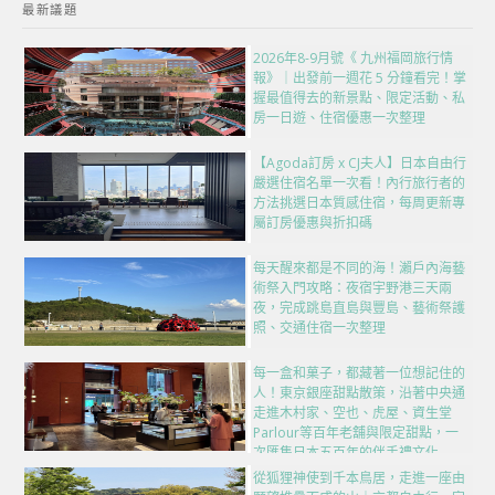
最新議題
2026年8-9月號《 九州福岡旅行情
報》｜出發前一週花 5 分鐘看完！掌
握最值得去的新景點、限定活動、私
房一日遊、住宿優惠一次整理
【Agoda訂房 x CJ夫人】日本自由行
嚴選住宿名單一次看！內行旅行者的
方法挑選日本質感住宿，每周更新專
屬訂房優惠與折扣碼
每天醒來都是不同的海！瀨戶內海藝
術祭入門攻略：夜宿宇野港三天兩
夜，完成跳島直島與豐島、藝術祭護
照、交通住宿一次整理
每一盒和菓子，都藏著一位想記住的
人！東京銀座甜點散策，沿著中央通
走進木村家、空也、虎屋、資生堂
Parlour等百年老舖與限定甜點，一
次匯集日本五百年的伴手禮文化
從狐狸神使到千本鳥居，走進一座由