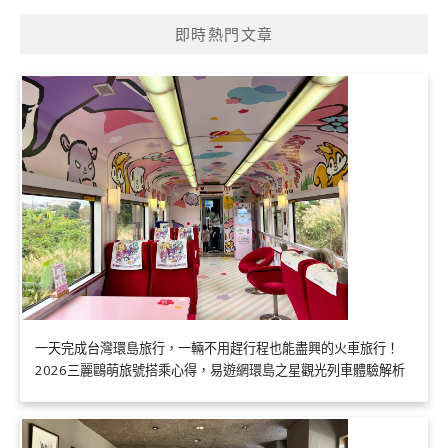
即時熱門文章
一天完成台灣環島旅行，一輛不用趕行程也能盡興的火車旅行！
2026三麗鷗萌旅號搭乘心得，易遊網環島之星觀光列車體驗解析