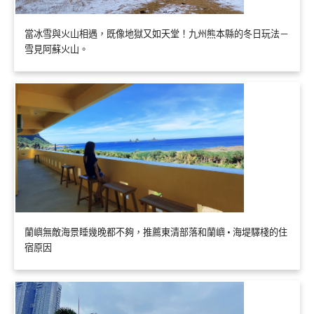
當冰雪與火山相遇，既像地獄又如天堂！九州熊本縣的冬日玩法－
雪見阿蘇火山。
蘭嶼無敵海景睡幾晚都不夠，推薦東清部落和蘭嶼 • 海堤驛棧的住
宿原因