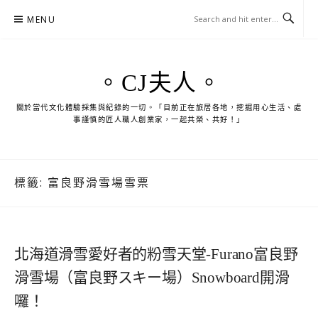
Skip
MENU
to
content
。CJ夫人。
關於當代文化體驗採集與紀錄的一切。「目前正在旅居各地，挖掘用心生活、處
事謹慎的匠人職人創業家，一起共榮、共好！」
標籤:
富良野滑雪場雪票
北海道滑雪愛好者的粉雪天堂-Furano富良野
滑雪場（富良野スキー場）Snowboard開滑
囉！