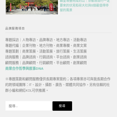
願望堆疊而成的山｜京都自由行一定
要來的伏見稻荷大社與8個最值得停
留的風景
品牌服務項目
專題採訪｜人物專訪、品牌專訪、地方專訪、活動專訪
專題代編｜企業刊物、地方刊物、商業專欄、商業文案
專題策劃｜商業策展、活動策展、旅行策展、生活策展
諮詢服務｜品牌諮詢、行銷諮詢、平台諮詢、創業諮詢
顧問服務｜品牌顧問、行銷顧問、平台顧問、創業顧問
商業合作哲學與敘事DNA
※專題策劃和顧問服務僅供長期專案簽約；各項專案亦可與我長期合作
的跨領域團隊：IT、設計、攝影、廣告、媒體共同協作，另有信賴的社
群小編和網紅KOL可供推薦。
搜
尋
關