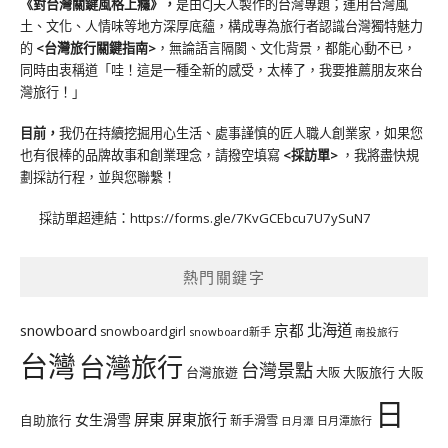
《對台灣關鍵風格上癮》
，
是由CJ夫人製作的台灣專題；運用台灣風
土、文化、人情味等地方深厚底蘊，構成專為旅行者認識台灣獨特魅力
的
<台灣旅行關鍵指南>
，無論語言隔閡、文化背景，都能心動不已，
同時由衷稱道「哇！這是一種全新的感受，太棒了，我要推薦朋友來台
灣旅行！」
目前，
我仍在持續挖掘用心生活、處事謹慎的匠人職人創業家，如果您
也有很棒的品牌故事和創業理念，請撥空填寫
<
採訪單
>
，我將盡快規
劃採訪行程，並與您聯繫！
採訪單超連結：
https://forms.gle/7KvGCEbcu7U7ySuN7
熱門關鍵字
北海道
snowboard
京都
snowboardgirl
snowboard新手
南投旅行
台灣
台灣旅行
台灣景點
台灣旅遊
大阪旅行
大阪
大阪
日
屏東
屏東旅行
女生滑雪
自助旅行
新手滑雪
日月潭旅行
日月潭