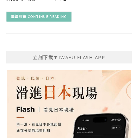
CONTINUE READING
立刻下載▼IWAFU FLASH APP