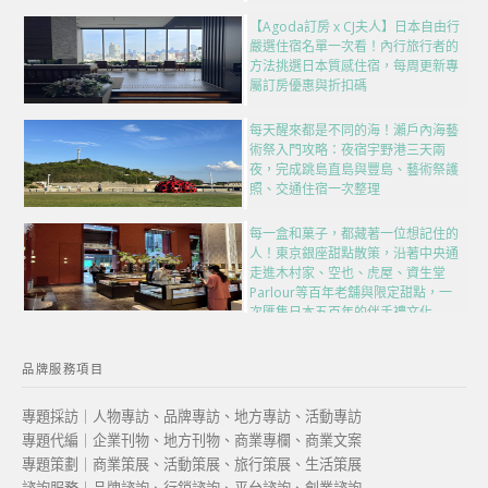
【Agoda訂房 x CJ夫人】日本自由行
嚴選住宿名單一次看！內行旅行者的
方法挑選日本質感住宿，每周更新專
屬訂房優惠與折扣碼
每天醒來都是不同的海！瀨戶內海藝
術祭入門攻略：夜宿宇野港三天兩
夜，完成跳島直島與豐島、藝術祭護
照、交通住宿一次整理
每一盒和菓子，都藏著一位想記住的
人！東京銀座甜點散策，沿著中央通
走進木村家、空也、虎屋、資生堂
Parlour等百年老舖與限定甜點，一
次匯集日本五百年的伴手禮文化
品牌服務項目
專題採訪｜人物專訪、品牌專訪、地方專訪、活動專訪
專題代編｜企業刊物、地方刊物、商業專欄、商業文案
專題策劃｜商業策展、活動策展、旅行策展、生活策展