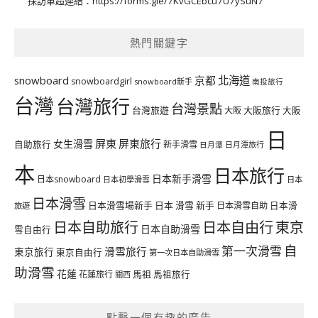
採訪單超連結：
https://forms.gle/7KvGCEbcu7U7ySuN7
熱門關鍵字
北海道
snowboard
京都
snowboardgirl
snowboard新手
南投旅行
台灣
台灣旅行
台灣景點
台灣旅遊
大阪旅行
大阪
大阪
日
屏東
屏東旅行
女生滑雪
自助旅行
新手滑雪
日月潭旅行
日月潭
本
日本旅行
日本新手滑雪
日本snowboard
日本初學滑雪
日本
日本滑雪
日本滑雪場新手
日本 滑雪 新手
日本滑雪自助
日本滑
旅遊
日本自由行
日本自助旅行
東京
日本自助滑雪
雪自由行
自
第一次滑雪
滑雪旅行
東京旅行
東京自由行
第一次日本自助滑雪
助滑雪
花蓮
馬祖
花蓮旅行
馬祖旅行
關西
點擊一個有趣的廣告