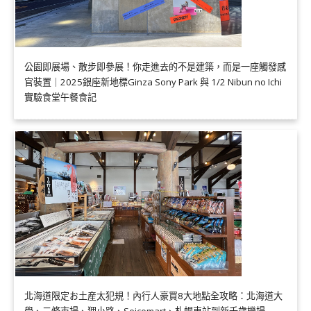
公園即展場、散步即參展！你走進去的不是建築，而是一座觸發感
官裝置｜2025銀座新地標Ginza Sony Park 與 1/2 Nibun no Ichi
實驗食堂午餐食記
北海道限定お土産太犯規！內行人豪買8大地點全攻略：北海道大