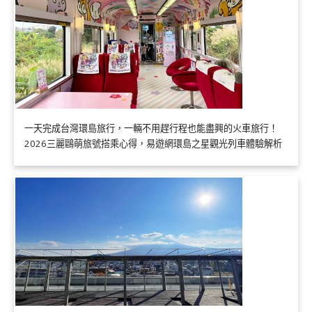
一天完成台灣環島旅行，一輛不用趕行程也能盡興的火車旅行！
2026三麗鷗萌旅號搭乘心得，易遊網環島之星觀光列車體驗解析