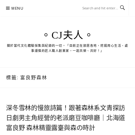
Skip
MENU
to
content
。CJ夫人。
關於當代文化體驗採集與紀錄的一切。「目前正在旅居各地，挖掘用心生活、處
事謹慎的匠人職人創業家，一起共榮、共好！」
標籤:
富良野森林
深冬雪林的慢旅詩篇！跟著森林系文青探訪
日劇男主角經營的老派磨豆咖啡廳｜北海道
富良野 森林精靈露臺與森の時計