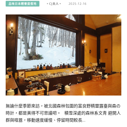
品味日本輕奢度假地
。CJ夫人。
2025-12-16
無論什麼季節來訪，被北國森林包圍的富良野精靈露臺與森の
時計，都是美得不可思議吧。 積雪深處的森林系文青 避開人
群與喧囂，移動速度緩慢、停留時間較長…