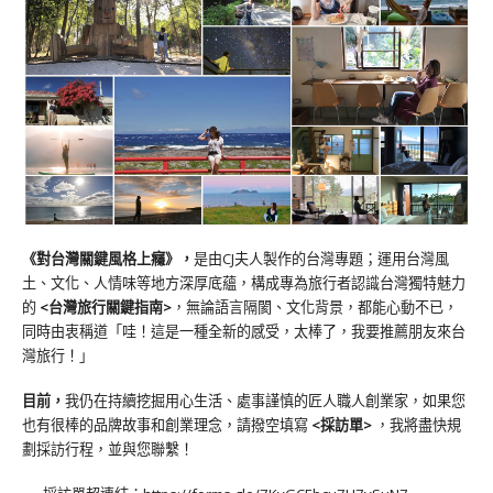
《對台灣關鍵風格上癮》
，
是由CJ夫人製作的台灣專題；運用台灣風
土、文化、人情味等地方深厚底蘊，構成專為旅行者認識台灣獨特魅力
的
<台灣旅行關鍵指南>
，無論語言隔閡、文化背景，都能心動不已，
同時由衷稱道「哇！這是一種全新的感受，太棒了，我要推薦朋友來台
灣旅行！」
目前，
我仍在持續挖掘用心生活、處事謹慎的匠人職人創業家，如果您
也有很棒的品牌故事和創業理念，請撥空填寫
<
採訪單
>
，我將盡快規
劃採訪行程，並與您聯繫！