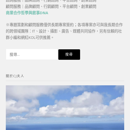
諮詢服務｜品牌諮詢、行銷諮詢、平台諮詢、創業諮詢
顧問服務｜品牌顧問、行銷顧問、平台顧問、創業顧問
商業合作哲學與敘事DNA
※專題策劃和顧問服務僅供長期專案簽約；各項專案亦可與我長期合作
的跨領域團隊：IT、設計、攝影、廣告、媒體共同協作，另有信賴的社
群小編和網紅KOL可供推薦。
搜
尋
關
鍵
關於CJ夫人
字: