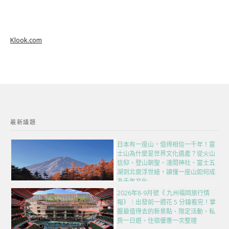
Klook.com
最新議題
日本有一座山，值得相信一千年！富
士山為什麼是世界文化遺產？從火山
信仰、登山朝聖、淺間神社、富士五
湖到北齋浮世繪，讀懂一座山如何成
為千年文化
2026年8-9月號《 九州福岡旅行情
報》｜出發前一週花 5 分鐘看完！掌
握最值得去的新景點、限定活動、私
房一日遊、住宿優惠一次整理