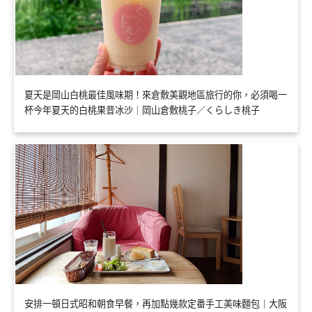
夏天是岡山白桃最佳風味期！來倉敷美觀地區旅行的你，必須喝一
杯今年夏天的白桃果昔冰沙｜岡山倉敷桃子／くらしき桃子
安排一頓日式昭和朝食早餐，再加點幾款定番手工美味麵包｜大阪