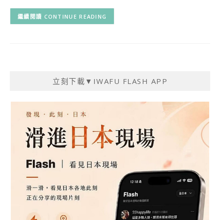
CONTINUE READING
立刻下載▼IWAFU FLASH APP