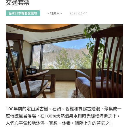
交通套票
品味日本輕奢度假地
。CJ夫人。
2025-06-11
100年前的定山溪古樹、石頭、舊樑和裸露古燈泡，聚集成一
座傳統風呂浴場，在100%天然溫泉水與時光緩慢流逝之下，
人們心平氣和地沐浴、冥想、休養，隱隱上升的蒸氣之…