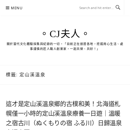
Skip
MENU
to
content
。CJ夫人。
關於當代文化體驗採集與紀錄的一切。「目前正在旅居各地，挖掘用心生活、處
事謹慎的匠人職人創業家，一起共榮、共好！」
標籤:
定山溪溫泉
這才是定山溪溫泉鄉的古樸和美！北海道札
幌僅一小時的定山溪溫泉療養一日遊｜溫暖
之宿古川（ぬくもりの宿 ふる川）日歸溫泉