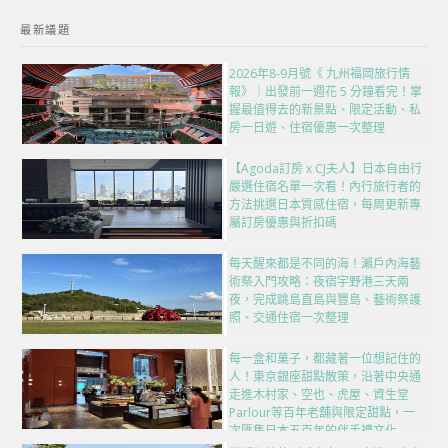
最新議題
2026年8-9月號《 九州福岡旅行情
報》｜出發前一週花 5 分鐘看完！掌
握最值得去的新景點、限定活動、私
房一日遊、住宿優惠一次整理
【Agoda訂房 x CJ夫人】日本自由行
嚴選住宿名單一次看！內行旅行者的
方法挑選日本質感住宿，每周更新專
屬訂房優惠與折扣碼
每天醒來都是不同的海！瀨戶內海藝
術祭入門攻略：夜宿宇野港三天兩
夜，完成跳島直島與豐島、藝術祭護
照、交通住宿一次整理
每一盒和菓子，都藏著一位想記住的
人！東京銀座甜點散策，沿著中央通
走進木村家、空也、虎屋、資生堂
Parlour等百年老舖與限定甜點，一
次匯集日本五百年的伴手禮文化