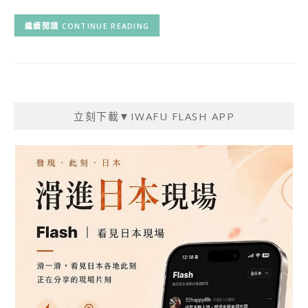
CONTINUE READING
立刻下載▼IWAFU FLASH APP