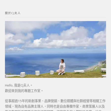
關
鍵
關於CJ夫人
字:
Hello, 我是CJ夫人。
歡迎來到我的專題工作室。
從事超過15年的新創事業、品牌營銷、數位媒體與社群經營等相關工作
領域，現為自有品牌主理人，同時也是自由專欄作家、商業策展人以及