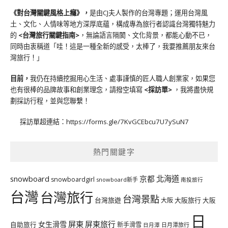
《對台灣關鍵風格上癮》
，
是由CJ夫人製作的台灣專題；運用台灣風
土、文化、人情味等地方深厚底蘊，構成專為旅行者認識台灣獨特魅力
的
<台灣旅行關鍵指南>
，無論語言隔閡、文化背景，都能心動不已，
同時由衷稱道「哇！這是一種全新的感受，太棒了，我要推薦朋友來台
灣旅行！」
目前，
我仍在持續挖掘用心生活、處事謹慎的匠人職人創業家，如果您
也有很棒的品牌故事和創業理念，請撥空填寫
<
採訪單
>
，我將盡快規
劃採訪行程，並與您聯繫！
採訪單超連結：
https://forms.gle/7KvGCEbcu7U7ySuN7
熱門關鍵字
北海道
snowboard
京都
snowboardgirl
snowboard新手
南投旅行
台灣
台灣旅行
台灣景點
台灣旅遊
大阪旅行
大阪
大阪
日
屏東
屏東旅行
女生滑雪
自助旅行
新手滑雪
日月潭旅行
日月潭