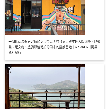
一個比IG濾鏡更好拍的文青街區！曼谷文青與年輕人喝咖啡、找餐
館、逛文創、塗鴉彩繪街拍的周末的靈感基地｜ARI AREA（阿里
區）紀行