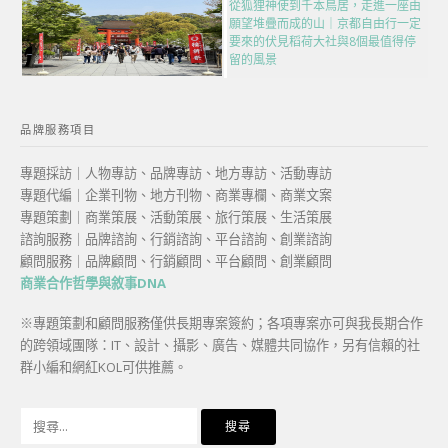
從狐狸神使到千本鳥居，走進一座由
願望堆疊而成的山｜京都自由行一定
要來的伏見稻荷大社與8個最值得停
留的風景
品牌服務項目
專題採訪｜人物專訪、品牌專訪、地方專訪、活動專訪
專題代編｜企業刊物、地方刊物、商業專欄、商業文案
專題策劃｜商業策展、活動策展、旅行策展、生活策展
諮詢服務｜品牌諮詢、行銷諮詢、平台諮詢、創業諮詢
顧問服務｜品牌顧問、行銷顧問、平台顧問、創業顧問
商業合作哲學與敘事DNA
※專題策劃和顧問服務僅供長期專案簽約；各項專案亦可與我長期合作
的跨領域團隊：IT、設計、攝影、廣告、媒體共同協作，另有信賴的社
群小編和網紅KOL可供推薦。
搜
尋