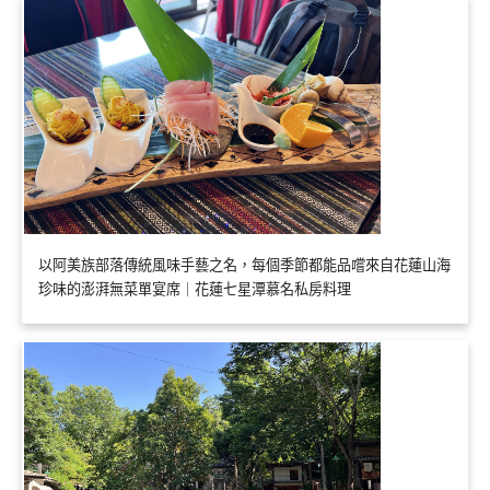
以阿美族部落傳統風味手藝之名，每個季節都能品嚐來自花蓮山海
珍味的澎湃無菜單宴席｜花蓮七星潭慕名私房料理