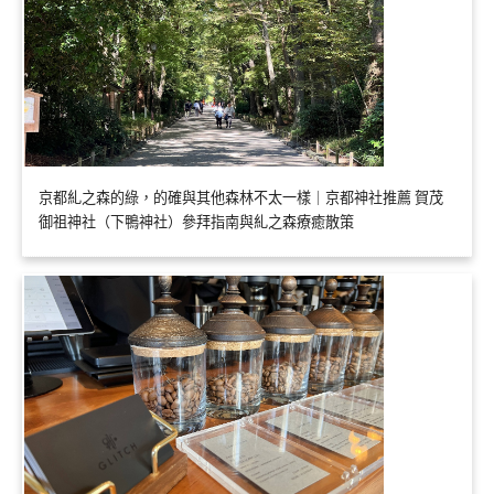
京都糺之森的綠，的確與其他森林不太一樣｜京都神社推薦 賀茂
御祖神社（下鴨神社）參拜指南與糺之森療癒散策