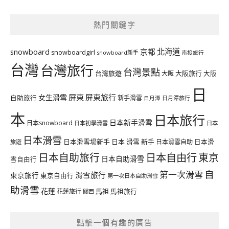
熱門關鍵字
北海道
snowboard
京都
snowboardgirl
snowboard新手
南投旅行
台灣
台灣旅行
台灣景點
台灣旅遊
大阪旅行
大阪
大阪
日
屏東
屏東旅行
女生滑雪
自助旅行
新手滑雪
日月潭旅行
日月潭
本
日本旅行
日本新手滑雪
日本snowboard
日本初學滑雪
日本
日本滑雪
日本滑雪場新手
日本 滑雪 新手
日本滑雪自助
日本滑
旅遊
日本自由行
日本自助旅行
東京
日本自助滑雪
雪自由行
自
第一次滑雪
滑雪旅行
東京旅行
東京自由行
第一次日本自助滑雪
助滑雪
花蓮
馬祖
花蓮旅行
馬祖旅行
關西
點擊一個有趣的廣告