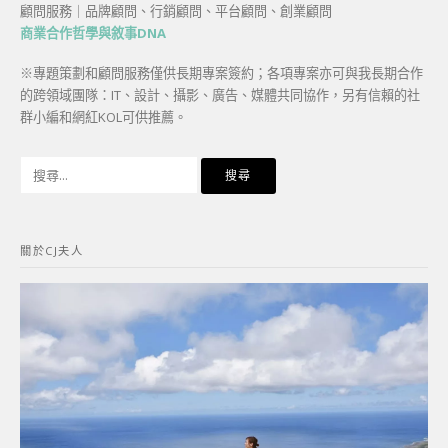
顧問服務｜品牌顧問、行銷顧問、平台顧問、創業顧問
商業合作哲學與敘事DNA
※專題策劃和顧問服務僅供長期專案簽約；各項專案亦可與我長期合作
的跨領域團隊：IT、設計、攝影、廣告、媒體共同協作，另有信賴的社
群小編和網紅KOL可供推薦。
搜
尋
關
鍵
關於CJ夫人
字: