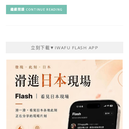
CONTINUE READING
立刻下載▼IWAFU FLASH APP