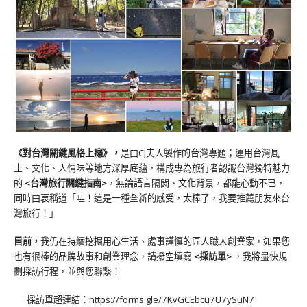
《對台灣關鍵風格上癮》
，
是由CJ夫人製作的台灣專題；運用台灣風
土、文化、人情味等地方深厚底蘊，構成專為旅行者認識台灣獨特魅力
的
<台灣旅行關鍵指南>
，無論語言隔閡、文化背景，都能心動不已，
同時由衷稱道「哇！這是一種全新的感受，太棒了，我要推薦朋友來台
灣旅行！」
目前，
我仍在持續挖掘用心生活、處事謹慎的匠人職人創業家，如果您
也有很棒的品牌故事和創業理念，請撥空填寫
<
採訪單
>
，我將盡快規
劃採訪行程，並與您聯繫！
採訪單超連結：
https://forms.gle/7KvGCEbcu7U7ySuN7