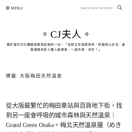
Skip
MENU
to
content
。CJ夫人。
關於當代文化體驗採集與紀錄的一切。「目前正在旅居各地，挖掘用心生活、處
事謹慎的匠人職人創業家，一起共榮、共好！」
標籤:
大阪梅田天然溫泉
從大阪最繁忙的梅田車站與百貨地下街，找
到另一座會呼吸的城市森林與天然溫泉｜
Grand Green Osaka × 梅北天然溫泉蓮（めき