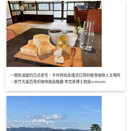
一間有溫度的日式老宅、手作烘焙及慢活日常的輕食咖啡人文場所
｜新竹大遠百旁的咖啡甜品餐廳 李克承博士故居a-moom