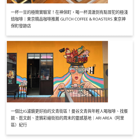
一杯一豆的極簡實驗室！在神保町，喝一杯清澈到有點冒犯的極淺
焙咖啡｜東京精品咖啡推薦 GLITCH COFFEE & ROASTERS 東京神
保町發跡店
一個比IG濾鏡更好拍的文青街區！曼谷文青與年輕人喝咖啡、找餐
館、逛文創、塗鴉彩繪街拍的周末的靈感基地｜ARI AREA（阿里
區）紀行