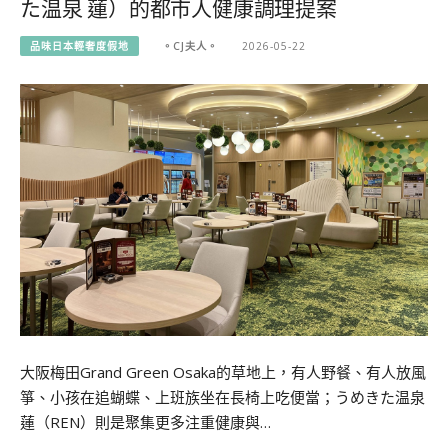
た温泉 蓮）的都市人健康調理提案
品味日本輕奢度假地
。CJ夫人。
2026-05-22
大阪梅田Grand Green Osaka的草地上，有人野餐、有人放風
箏、小孩在追蝴蝶、上班族坐在長椅上吃便當；うめきた温泉
蓮（REN）則是聚集更多注重健康與…