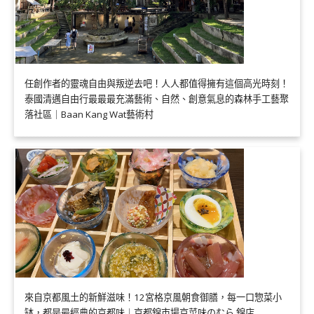
任創作者的靈魂自由與叛逆去吧！人人都值得擁有這個高光時刻！
泰國清邁自由行最最最充滿藝術、自然、創意氣息的森林手工藝聚
落社區｜Baan Kang Wat藝術村
來自京都風土的新鮮滋味！12宮格京風朝食御膳，每一口惣菜小
缽，都是最經典的京都味｜京都錦市場京菜味のむら 錦店