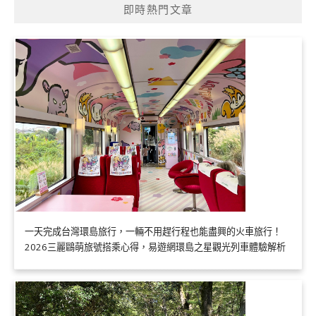
即時熱門文章
一天完成台灣環島旅行，一輛不用趕行程也能盡興的火車旅行！
2026三麗鷗萌旅號搭乘心得，易遊網環島之星觀光列車體驗解析