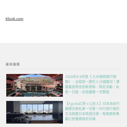
Klook.com
最新議題
2026年8-9月號《 九州福岡旅行情
報》｜出發前一週花 5 分鐘看完！掌
握最值得去的新景點、限定活動、私
房一日遊、住宿優惠一次整理
【Agoda訂房 x CJ夫人】日本自由行
嚴選住宿名單一次看！內行旅行者的
方法挑選日本質感住宿，每周更新專
屬訂房優惠與折扣碼