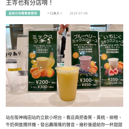
王寺也有分店唷！
品味日本輕奢度假地
。CJ夫人。
2025-07-06
站在阪神梅田站的立飲小吧台，看店員把香蕉、黃桃、柳橙、
牛奶倒進攪拌機，發出轟隆隆的聲音，幾秒後遞給你一杯甜甜