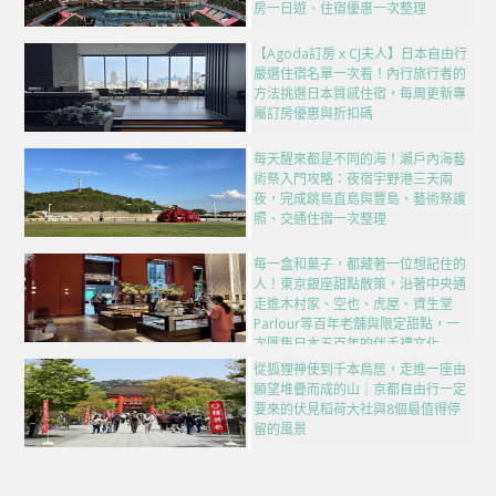
房一日遊、住宿優惠一次整理
【Agoda訂房 x CJ夫人】日本自由行
嚴選住宿名單一次看！內行旅行者的
方法挑選日本質感住宿，每周更新專
屬訂房優惠與折扣碼
每天醒來都是不同的海！瀨戶內海藝
術祭入門攻略：夜宿宇野港三天兩
夜，完成跳島直島與豐島、藝術祭護
照、交通住宿一次整理
每一盒和菓子，都藏著一位想記住的
人！東京銀座甜點散策，沿著中央通
走進木村家、空也、虎屋、資生堂
Parlour等百年老舖與限定甜點，一
次匯集日本五百年的伴手禮文化
從狐狸神使到千本鳥居，走進一座由
願望堆疊而成的山｜京都自由行一定
要來的伏見稻荷大社與8個最值得停
留的風景