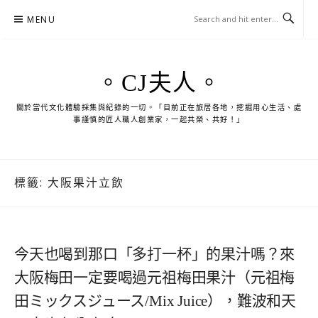
Skip
MENU
to
content
。CJ夫人。
關於當代文化體驗採集與紀錄的一切。「目前正在旅居各地，挖掘用心生活、處
事謹慎的匠人職人創業家，一起共榮、共好！」
標籤:
大阪果汁立飲
今天也喝到那口「多打一杯」的果汁嗎？來
大阪梅田一定要喝過元祖梅田果汁（元祖梅
田ミックスジュース/Mix Juice），難波和天