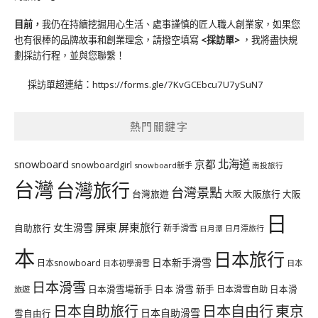
目前，
我仍在持續挖掘用心生活、處事謹慎的匠人職人創業家，如果您
也有很棒的品牌故事和創業理念，請撥空填寫
<
採訪單
>
，我將盡快規
劃採訪行程，並與您聯繫！
採訪單超連結：
https://forms.gle/7KvGCEbcu7U7ySuN7
熱門關鍵字
北海道
snowboard
京都
snowboardgirl
snowboard新手
南投旅行
台灣
台灣旅行
台灣景點
台灣旅遊
大阪旅行
大阪
大阪
日
屏東
屏東旅行
女生滑雪
自助旅行
新手滑雪
日月潭旅行
日月潭
本
日本旅行
日本新手滑雪
日本snowboard
日本初學滑雪
日本
日本滑雪
日本滑雪場新手
日本 滑雪 新手
日本滑雪自助
日本滑
旅遊
日本自由行
日本自助旅行
東京
日本自助滑雪
雪自由行