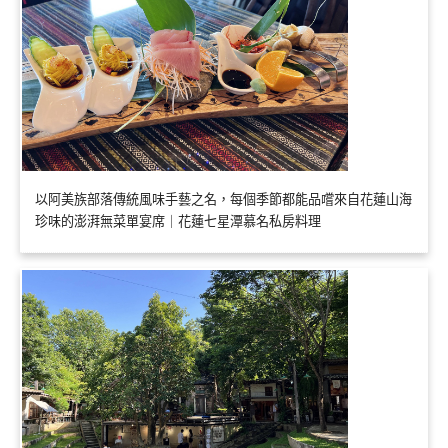
以阿美族部落傳統風味手藝之名，每個季節都能品嚐來自花蓮山海
珍味的澎湃無菜單宴席｜花蓮七星潭慕名私房料理