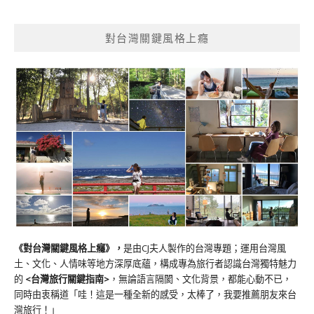
對台灣關鍵風格上癮
《對台灣關鍵風格上癮》
，
是由CJ夫人製作的台灣專題；運用台灣風
土、文化、人情味等地方深厚底蘊，構成專為旅行者認識台灣獨特魅力
的
<台灣旅行關鍵指南>
，無論語言隔閡、文化背景，都能心動不已，
同時由衷稱道「哇！這是一種全新的感受，太棒了，我要推薦朋友來台
灣旅行！」