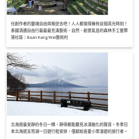
任創作者的靈魂自由與叛逆去吧！人人都值得擁有這個高光時刻！
泰國清邁自由行最最最充滿藝術、自然、創意氣息的森林手工藝聚
落社區｜Baan Kang Wat藝術村
北海道最安靜的冬日一隅，靜得都能聽見冰濤融化的聲音。冬季日
本北海道支笏湖一日遊行程安排，僅獻給喜愛小眾漫遊的旅行者。