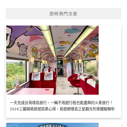
即時熱門文章
一天完成台灣環島旅行，一輛不用趕行程也能盡興的火車旅行！
2026三麗鷗萌旅號搭乘心得，易遊網環島之星觀光列車體驗解析