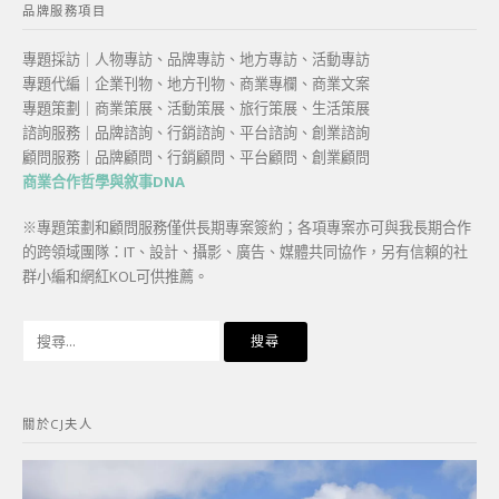
品牌服務項目
專題採訪｜人物專訪、品牌專訪、地方專訪、活動專訪
專題代編｜企業刊物、地方刊物、商業專欄、商業文案
專題策劃｜商業策展、活動策展、旅行策展、生活策展
諮詢服務｜品牌諮詢、行銷諮詢、平台諮詢、創業諮詢
顧問服務｜品牌顧問、行銷顧問、平台顧問、創業顧問
商業合作哲學與敘事DNA
※專題策劃和顧問服務僅供長期專案簽約；各項專案亦可與我長期合作
的跨領域團隊：IT、設計、攝影、廣告、媒體共同協作，另有信賴的社
群小編和網紅KOL可供推薦。
搜
尋
關
鍵
關於CJ夫人
字: