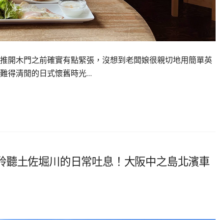
推開木門之前確實有點緊張，沒想到老闆娘很親切地用簡單英
難得清閒的日式懷舊時光…
聆聽土佐堀川的日常吐息！大阪中之島北濱車