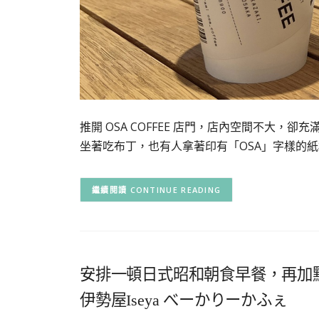
推開 OSA COFFEE 店門，店內空間不大
坐著吃布丁，也有人拿著印有「OSA」字樣的紙
CONTINUE READING
安排一頓日式昭和朝食早餐，再加
伊勢屋Iseya べーかりーかふぇ