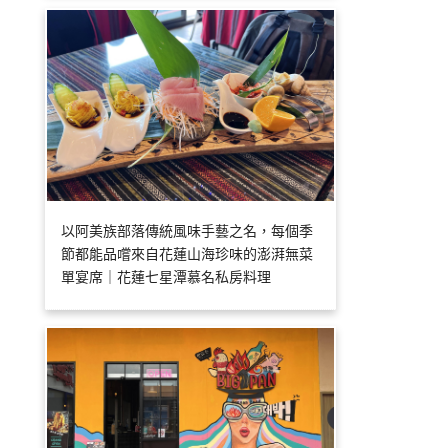
以阿美族部落傳統風味手藝之名，每個季
節都能品嚐來自花蓮山海珍味的澎湃無菜
單宴席｜花蓮七星潭慕名私房料理