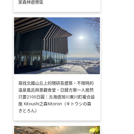
家森林遊樂區
尋找北國山丘上的隈研吾建築，不限時的
溫泉風呂與景觀食堂，日歸方案一人居然
只要2100日圓｜北海道旭川東川町複合設
施 Kitoushi之森Kitoron（キトウシの森
きとろん）