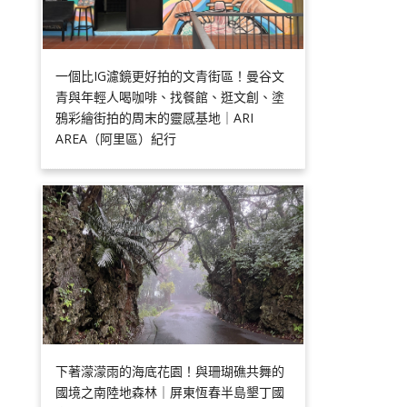
一個比IG濾鏡更好拍的文青街區！曼谷文
青與年輕人喝咖啡、找餐館、逛文創、塗
鴉彩繪街拍的周末的靈感基地｜ARI
AREA（阿里區）紀行
下著濛濛雨的海底花園！與珊瑚礁共舞的
國境之南陸地森林｜屏東恆春半島墾丁國