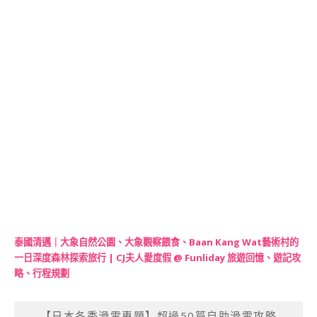
泰國清邁｜大象自然公園、大象觀察餵食、Baan Kang Wat藝術村的
一日深度森林探索旅行 | CJ夫人愛度假 @ Funliday 旅遊回憶、遊記攻
略、行程規劃
【日本冬季滑雪專題】超過50篇自助滑雪攻略