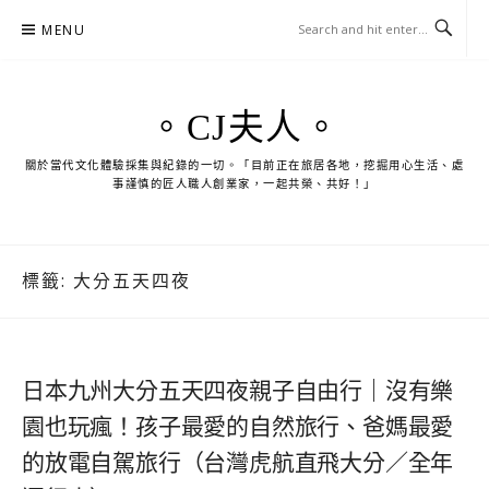
Skip
MENU
to
content
。CJ夫人。
關於當代文化體驗採集與紀錄的一切。「目前正在旅居各地，挖掘用心生活、處
事謹慎的匠人職人創業家，一起共榮、共好！」
標籤:
大分五天四夜
日本九州大分五天四夜親子自由行｜沒有樂
園也玩瘋！孩子最愛的自然旅行、爸媽最愛
的放電自駕旅行（台灣虎航直飛大分／全年