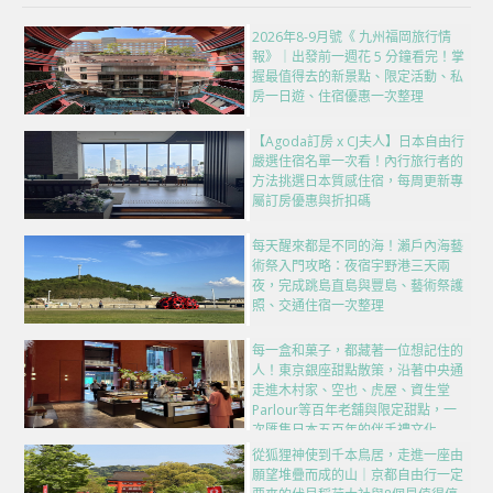
2026年8-9月號《 九州福岡旅行情
報》｜出發前一週花 5 分鐘看完！掌
握最值得去的新景點、限定活動、私
房一日遊、住宿優惠一次整理
【Agoda訂房 x CJ夫人】日本自由行
嚴選住宿名單一次看！內行旅行者的
方法挑選日本質感住宿，每周更新專
屬訂房優惠與折扣碼
每天醒來都是不同的海！瀨戶內海藝
術祭入門攻略：夜宿宇野港三天兩
夜，完成跳島直島與豐島、藝術祭護
照、交通住宿一次整理
每一盒和菓子，都藏著一位想記住的
人！東京銀座甜點散策，沿著中央通
走進木村家、空也、虎屋、資生堂
Parlour等百年老舖與限定甜點，一
次匯集日本五百年的伴手禮文化
從狐狸神使到千本鳥居，走進一座由
願望堆疊而成的山｜京都自由行一定