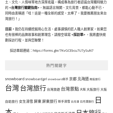
土、文化、人情味等地方深厚底蘊，構成專為旅行者認識台灣獨特魅力
的
<台灣旅行關鍵指南>
，無論語言隔閡、文化背景，都能心動不已，
同時由衷稱道「哇！這是一種全新的感受，太棒了，我要推薦朋友來台
灣旅行！」
目前，
我仍在持續挖掘用心生活、處事謹慎的匠人職人創業家，如果您
也有很棒的品牌故事和創業理念，請撥空填寫
<
採訪單
>
，我將盡快規
劃採訪行程，並與您聯繫！
採訪單超連結：
https://forms.gle/7KvGCEbcu7U7ySuN7
熱門關鍵字
北海道
snowboard
京都
snowboardgirl
snowboard新手
南投旅行
台灣
台灣旅行
台灣景點
台灣旅遊
大阪旅行
大阪
大阪
日
屏東
屏東旅行
女生滑雪
自助旅行
新手滑雪
日月潭旅行
日月潭
本
日本旅行