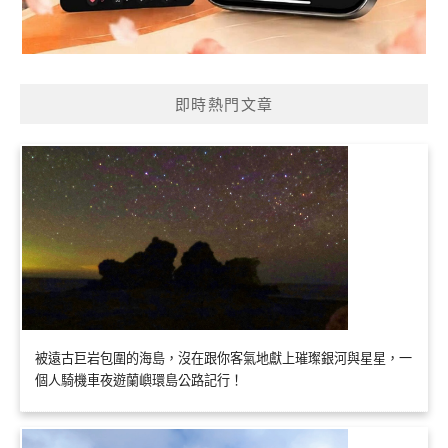
即時熱門文章
被遠古巨岩包圍的海島，沒在跟你客氣地獻上璀璨銀河與星星，一
個人騎機車夜遊蘭嶼環島公路記行！