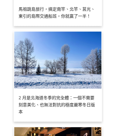
馬祖跳島旅行，搞定南竿、北竿、莒光、
東引的島際交通船班，你就贏了一半！
2 月是北海道冬季的完全體：一個不需要
刻意美化、也無法對抗的極度嚴寒冬日版
本