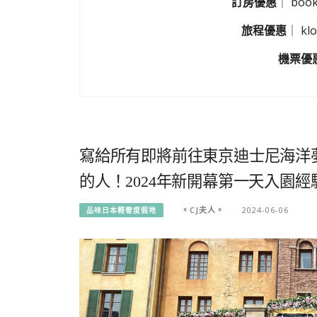
訂房優惠
｜
boo
旅程優惠
｜
k
機票優
寫給所有即將前往東京迪士尼海洋夢幻泉鄉（Tok
的人！2024年新開幕第一天入園
。CJ夫人。
2024-06-06
品味日本輕奢度假地