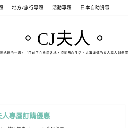
題
地方/旅行專題
活動專題
日本自助滑雪
。CJ夫人。
與紀錄的一切。「目前正在旅居各地，挖掘用心生活、處事謹慎的匠人職人創業
夫人專屬訂購優惠