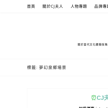
Skip
首頁
關於CJ夫人
人物專題
品牌專
to
content
關於當代文化體驗採集
標籤:
夢幻泉鄉場景
⏰
CJ