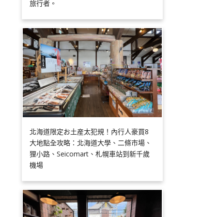
旅行者。
北海道限定お土産太犯規！內行人豪買8
大地點全攻略：北海道大學、二條市場、
狸小路、Seicomart、札幌車站到新千歲
機場