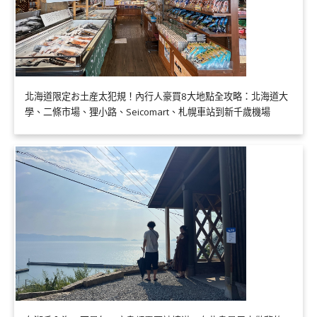
北海道限定お土産太犯規！內行人豪買8大地點全攻略：北海道大
學、二條市場、狸小路、Seicomart、札幌車站到新千歲機場