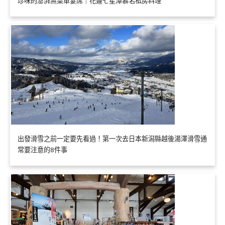
珍味的澎湃無菜單宴席｜花蓮七星潭慕名私房料理
出發滑雪之前一定要先看過！第一次去日本新潟縣越後湯澤滑雪通
常要注意的8件事