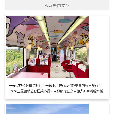
即時熱門文章
一天完成台灣環島旅行，一輛不用趕行程也能盡興的火車旅行！
2026三麗鷗萌旅號搭乘心得，易遊網環島之星觀光列車體驗解析