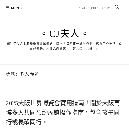
Skip
MENU
to
content
。CJ夫人。
關於當代文化體驗採集與紀錄的一切。「目前正在旅居各地，挖掘用心生活、處
事謹慎的匠人職人創業家，一起共榮、共好！」
標籤:
多人預約
2025大阪世界博覽會實用指南！關於大阪萬
博多人共同預約展館操作指南，包含孩子同
行或長輩同行。