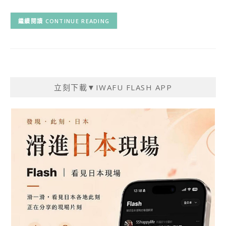
CONTINUE READING
立刻下載▼IWAFU FLASH APP