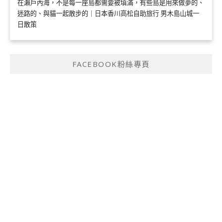
在瀨戶內海，不是每一座島都需要被填滿，有些島是用來做夢的、
迷路的、與貓一起散步的｜日本香川高松自助旅行 男木島山城一
日散策
FACEBOOK粉絲專頁