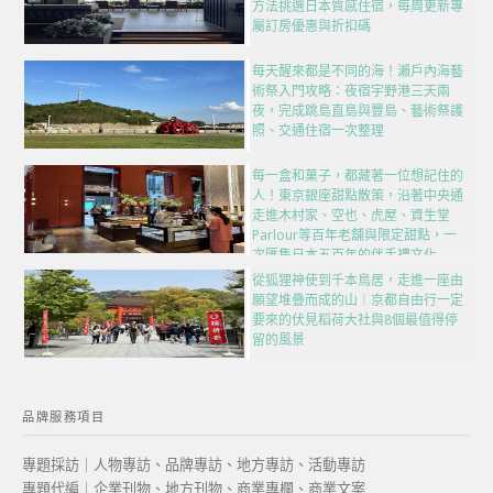
方法挑選日本質感住宿，每周更新專
屬訂房優惠與折扣碼
每天醒來都是不同的海！瀨戶內海藝
術祭入門攻略：夜宿宇野港三天兩
夜，完成跳島直島與豐島、藝術祭護
照、交通住宿一次整理
每一盒和菓子，都藏著一位想記住的
人！東京銀座甜點散策，沿著中央通
走進木村家、空也、虎屋、資生堂
Parlour等百年老舖與限定甜點，一
次匯集日本五百年的伴手禮文化
從狐狸神使到千本鳥居，走進一座由
願望堆疊而成的山｜京都自由行一定
要來的伏見稻荷大社與8個最值得停
留的風景
品牌服務項目
專題採訪｜人物專訪、品牌專訪、地方專訪、活動專訪
專題代編｜企業刊物、地方刊物、商業專欄、商業文案