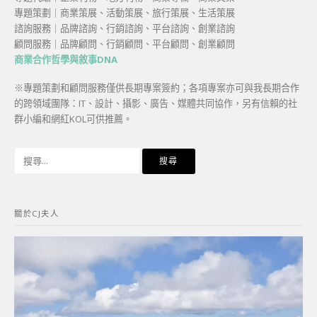
專題策劃｜商業策展、活動策展、旅行策展、生活策展
諮詢服務｜品牌諮詢、行銷諮詢、平台諮詢、創業諮詢
顧問服務｜品牌顧問、行銷顧問、平台顧問、創業顧問
商業合作哲學與敘事DNA
※專題策劃和顧問服務僅供長期專案簽約；各項專案亦可與我長期合作
的跨領域團隊：IT、設計、攝影、廣告、媒體共同協作，另有信賴的社
群小編和網紅KOL可供推薦。
搜
尋
關
鍵
關於CJ夫人
字: