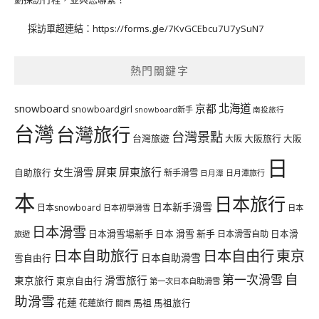
採訪單超連結：
https://forms.gle/7KvGCEbcu7U7ySuN7
熱門關鍵字
北海道
snowboard
京都
snowboardgirl
snowboard新手
南投旅行
台灣
台灣旅行
台灣景點
台灣旅遊
大阪旅行
大阪
大阪
日
屏東
屏東旅行
女生滑雪
自助旅行
新手滑雪
日月潭旅行
日月潭
本
日本旅行
日本新手滑雪
日本snowboard
日本初學滑雪
日本
日本滑雪
日本滑雪場新手
日本 滑雪 新手
日本滑雪自助
日本滑
旅遊
日本自由行
日本自助旅行
東京
日本自助滑雪
雪自由行
自
第一次滑雪
滑雪旅行
東京旅行
東京自由行
第一次日本自助滑雪
助滑雪
花蓮
馬祖
花蓮旅行
馬祖旅行
關西