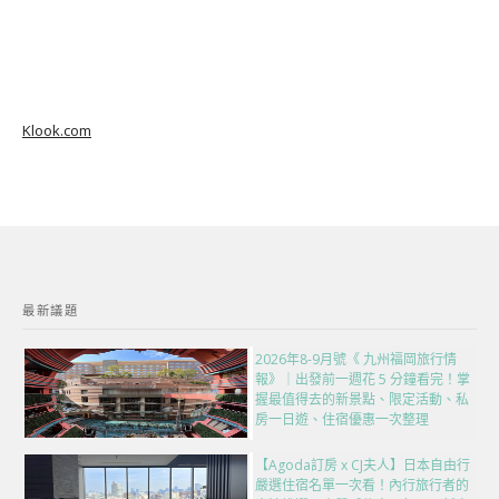
Klook.com
最新議題
2026年8-9月號《 九州福岡旅行情
報》｜出發前一週花 5 分鐘看完！掌
握最值得去的新景點、限定活動、私
房一日遊、住宿優惠一次整理
【Agoda訂房 x CJ夫人】日本自由行
嚴選住宿名單一次看！內行旅行者的