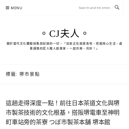
Skip
MENU
to
content
。CJ夫人。
關於當代文化體驗採集與紀錄的一切。「目前正在旅居各地，挖掘用心生活、處
事謹慎的匠人職人創業家，一起共榮、共好！」
標籤:
堺市景點
這趟走得深度一點！前往日本茶道文化與堺
市製茶技術的文化根基，搭阪堺電車至神明
町車站旁的茶寮 つぼ市製茶本舗 堺本館