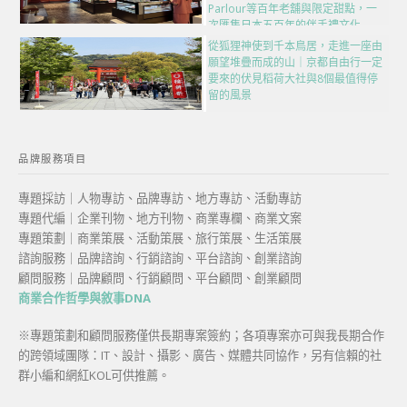
Parlour等百年老舖與限定甜點，一
次匯集日本五百年的伴手禮文化
從狐狸神使到千本鳥居，走進一座由
願望堆疊而成的山｜京都自由行一定
要來的伏見稻荷大社與8個最值得停
留的風景
品牌服務項目
專題採訪｜人物專訪、品牌專訪、地方專訪、活動專訪
專題代編｜企業刊物、地方刊物、商業專欄、商業文案
專題策劃｜商業策展、活動策展、旅行策展、生活策展
諮詢服務｜品牌諮詢、行銷諮詢、平台諮詢、創業諮詢
顧問服務｜品牌顧問、行銷顧問、平台顧問、創業顧問
商業合作哲學與敘事DNA
※專題策劃和顧問服務僅供長期專案簽約；各項專案亦可與我長期合作
的跨領域團隊：IT、設計、攝影、廣告、媒體共同協作，另有信賴的社
群小編和網紅KOL可供推薦。