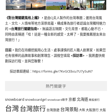
《對台灣關鍵風格上癮》
，
是由CJ夫人製作的台灣專題；運用台灣風
土、文化、人情味等地方深厚底蘊，構成專為旅行者認識台灣獨特魅力
的
<台灣旅行關鍵指南>
，無論語言隔閡、文化背景，都能心動不已，
同時由衷稱道「哇！這是一種全新的感受，太棒了，我要推薦朋友來台
灣旅行！」
目前，
我仍在持續挖掘用心生活、處事謹慎的匠人職人創業家，如果您
也有很棒的品牌故事和創業理念，請撥空填寫
<
採訪單
>
，我將盡快規
劃採訪行程，並與您聯繫！
採訪單超連結：
https://forms.gle/7KvGCEbcu7U7ySuN7
熱門關鍵字
北海道
snowboard
京都
snowboardgirl
snowboard新手
南投旅行
台灣
台灣旅行
台灣景點
台灣旅遊
大阪旅行
大阪
大阪