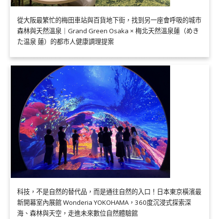
從大阪最繁忙的梅田車站與百貨地下街，找到另一座會呼吸的城市
森林與天然溫泉｜Grand Green Osaka × 梅北天然溫泉蓮（めき
た温泉 蓮）的都市人健康調理提案
科技，不是自然的替代品，而是通往自然的入口！日本東京橫濱最
新開幕室內展館 Wonderia YOKOHAMA，360度沉浸式探索深
海、森林與天空，走進未來數位自然體驗館