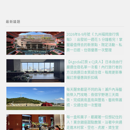
最新議題
2026年8-9月號《 九州福岡旅行情
報》｜出發前一週花 5 分鐘看完！掌
握最值得去的新景點、限定活動、私
房一日遊、住宿優惠一次整理
【Agoda訂房 x CJ夫人】日本自由行
嚴選住宿名單一次看！內行旅行者的
方法挑選日本質感住宿，每周更新專
屬訂房優惠與折扣碼
每天醒來都是不同的海！瀨戶內海藝
術祭入門攻略：夜宿宇野港三天兩
夜，完成跳島直島與豐島、藝術祭護
照、交通住宿一次整理
每一盒和菓子，都藏著一位想記住的
人！東京銀座甜點散策，沿著中央通
走進木村家、空也、虎屋、資生堂