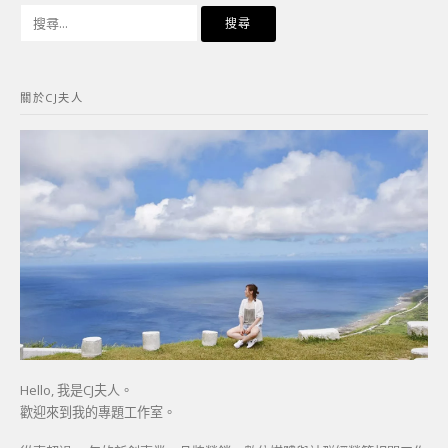
搜
尋
關
鍵
關於CJ夫人
字:
Hello, 我是CJ夫人。
歡迎來到我的專題工作室。