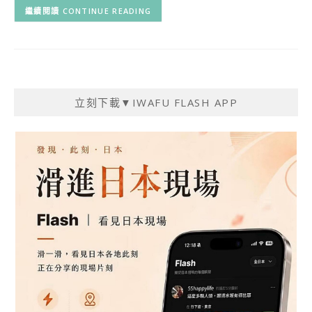
CONTINUE READING
立刻下載▼IWAFU FLASH APP