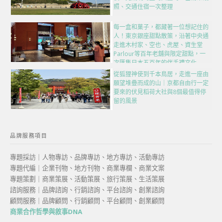
照、交通住宿一次整理
每一盒和菓子，都藏著一位想記住的
人！東京銀座甜點散策，沿著中央通
走進木村家、空也、虎屋、資生堂
Parlour等百年老舖與限定甜點，一
次匯集日本五百年的伴手禮文化
從狐狸神使到千本鳥居，走進一座由
願望堆疊而成的山｜京都自由行一定
要來的伏見稻荷大社與8個最值得停
留的風景
品牌服務項目
專題採訪｜人物專訪、品牌專訪、地方專訪、活動專訪
專題代編｜企業刊物、地方刊物、商業專欄、商業文案
專題策劃｜商業策展、活動策展、旅行策展、生活策展
諮詢服務｜品牌諮詢、行銷諮詢、平台諮詢、創業諮詢
顧問服務｜品牌顧問、行銷顧問、平台顧問、創業顧問
商業合作哲學與敘事DNA