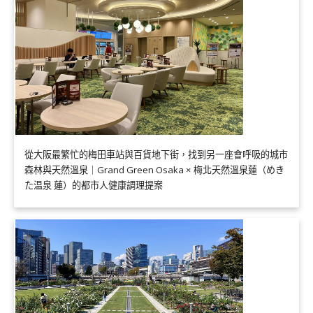
從大阪最繁忙的梅田車站與百貨地下街，找到另一座會呼吸的城市
森林與天然溫泉｜Grand Green Osaka × 梅北天然溫泉蓮（めき
た温泉 蓮）的都市人健康調理提案