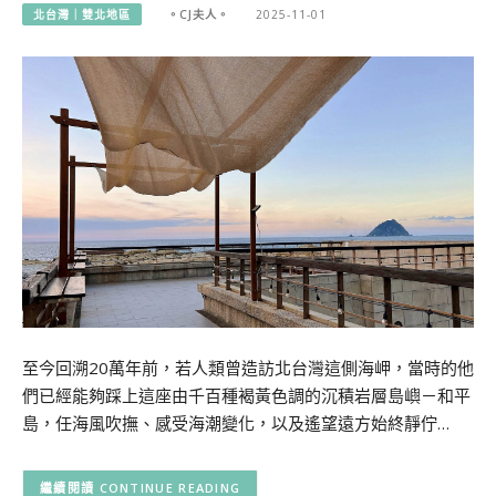
北台灣｜雙北地區
。CJ夫人。
2025-11-01
至今回溯20萬年前，若人類曾造訪北台灣這側海岬，當時的他
們已經能夠踩上這座由千百種褐黃色調的沉積岩層島嶼－和平
島，任海風吹撫、感受海潮變化，以及遙望遠方始終靜佇…
CONTINUE READING