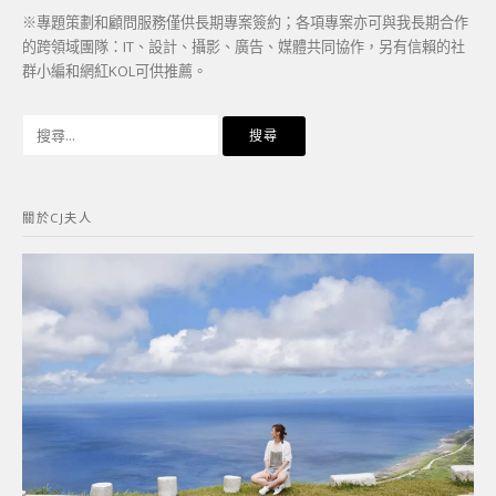
※專題策劃和顧問服務僅供長期專案簽約；各項專案亦可與我長期合作
的跨領域團隊：IT、設計、攝影、廣告、媒體共同協作，另有信賴的社
群小編和網紅KOL可供推薦。
搜
尋
關
鍵
關於CJ夫人
字: