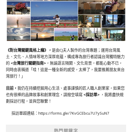
《對台灣關鍵風格上癮》
，
是由CJ夫人製作的台灣專題；運用台灣風
土、文化、人情味等地方深厚底蘊，構成專為旅行者認識台灣獨特魅力
的
<台灣旅行關鍵指南>
，無論語言隔閡、文化背景，都能心動不已，
同時由衷稱道「哇！這是一種全新的感受，太棒了，我要推薦朋友來台
灣旅行！」
目前，
我仍在持續挖掘用心生活、處事謹慎的匠人職人創業家，如果您
也有很棒的品牌故事和創業理念，請撥空填寫
<
採訪單
>
，我將盡快規
劃採訪行程，並與您聯繫！
採訪單超連結：
https://forms.gle/7KvGCEbcu7U7ySuN7
熱門關鍵字