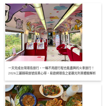
一天完成台灣環島旅行，一輛不用趕行程也能盡興的火車旅行！
2026三麗鷗萌旅號搭乘心得，易遊網環島之星觀光列車體驗解析