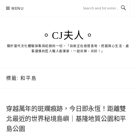
Skip
MENU
to
content
。CJ夫人。
關於當代文化體驗採集與紀錄的一切。「目前正在旅居各地，挖掘用心生活、處
事謹慎的匠人職人創業家，一起共榮、共好！」
標籤:
和平島
穿越萬年的斑斕痕跡，今日即永恆！距離雙
北最近的世界秘境島嶼｜基隆地質公園和平
島公園