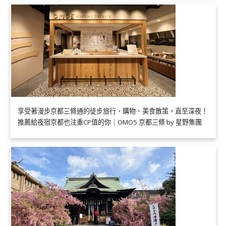
享受著漫步京都三條通的徒步旅行、購物、美食散策，直至深夜！
推薦給夜宿京都也注重CP值的你｜OMO5 京都三條 by 星野集團