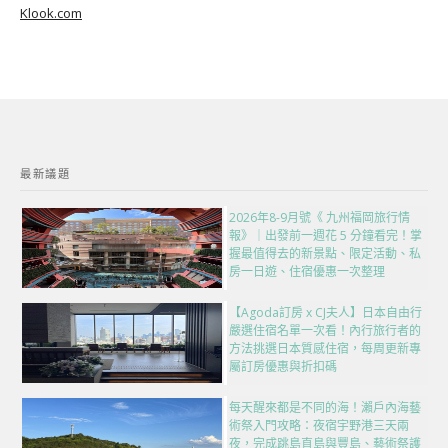
Klook.com
最新議題
2026年8-9月號《 九州福岡旅行情
報》｜出發前一週花 5 分鐘看完！掌
握最值得去的新景點、限定活動、私
房一日遊、住宿優惠一次整理
【Agoda訂房 x CJ夫人】日本自由行
嚴選住宿名單一次看！內行旅行者的
方法挑選日本質感住宿，每周更新專
屬訂房優惠與折扣碼
每天醒來都是不同的海！瀨戶內海藝
術祭入門攻略：夜宿宇野港三天兩
夜，完成跳島直島與豐島、藝術祭護