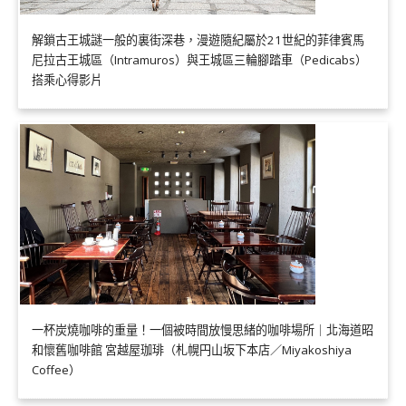
解鎖古王城謎一般的裏街深巷，漫遊隨紀屬於21世紀的菲律賓馬
尼拉古王城區（Intramuros）與王城區三輪腳踏車（Pedicabs）
搭乘心得影片
一杯炭燒咖啡的重量！一個被時間放慢思緒的咖啡場所｜北海道昭
和懷舊咖啡館 宮越屋珈琲（札幌円山坂下本店／Miyakoshiya
Coffee）