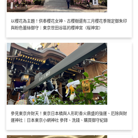
以櫻花為主題！供奉櫻花女神、古櫻樹還有三月櫻花季限定御朱印
與粉色蕾絲御守｜東京世田谷區的櫻神宮（桜神宮）
參見東京弁財天！東京日本橋與人形町香火鼎盛的強運、厄除與財
運神社｜日本東京小網神社 參拜、洗錢、購買御守紀錄