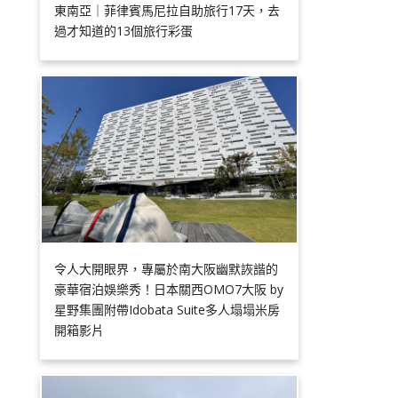
東南亞｜菲律賓馬尼拉自助旅行17天，去
過才知道的13個旅行彩蛋
令人大開眼界，專屬於南大阪幽默詼諧的
豪華宿泊娛樂秀！日本關西OMO7大阪 by
星野集團附帶Idobata Suite多人塌塌米房
開箱影片