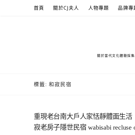
Skip
首頁
關於CJ夫人
人物專題
品牌專
to
content
關於當代文化體驗採集
標籤:
和寂民宿
重現老台南大戶人家恬靜體面生活
寂老房子隱世民宿 wabisabi reclus