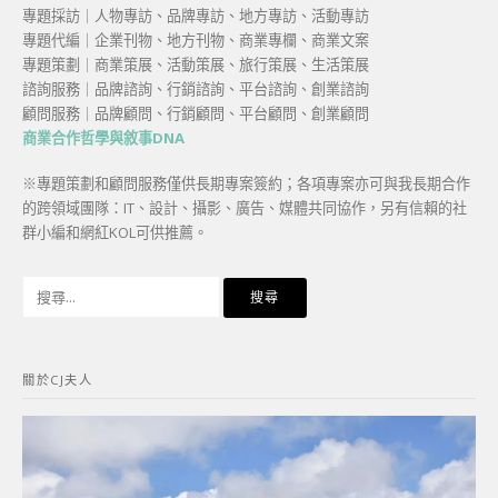
專題採訪｜人物專訪、品牌專訪、地方專訪、活動專訪
專題代編｜企業刊物、地方刊物、商業專欄、商業文案
專題策劃｜商業策展、活動策展、旅行策展、生活策展
諮詢服務｜品牌諮詢、行銷諮詢、平台諮詢、創業諮詢
顧問服務｜品牌顧問、行銷顧問、平台顧問、創業顧問
商業合作哲學與敘事DNA
※專題策劃和顧問服務僅供長期專案簽約；各項專案亦可與我長期合作
的跨領域團隊：IT、設計、攝影、廣告、媒體共同協作，另有信賴的社
群小編和網紅KOL可供推薦。
搜
尋
關
鍵
關於CJ夫人
字: