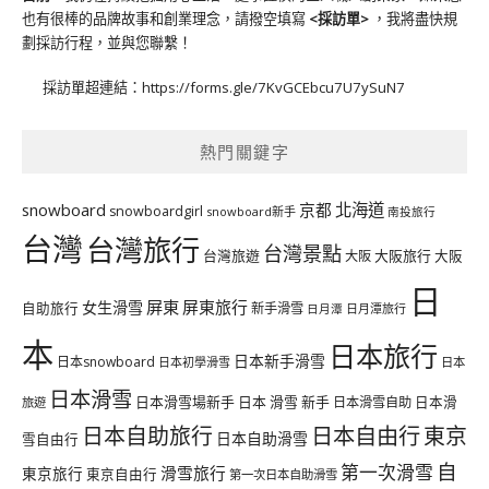
也有很棒的品牌故事和創業理念，請撥空填寫
<
採訪單
>
，我將盡快規
劃採訪行程，並與您聯繫！
採訪單超連結：
https://forms.gle/7KvGCEbcu7U7ySuN7
熱門關鍵字
北海道
snowboard
京都
snowboardgirl
snowboard新手
南投旅行
台灣
台灣旅行
台灣景點
台灣旅遊
大阪旅行
大阪
大阪
日
屏東
屏東旅行
女生滑雪
自助旅行
新手滑雪
日月潭旅行
日月潭
本
日本旅行
日本新手滑雪
日本snowboard
日本初學滑雪
日本
日本滑雪
日本滑雪場新手
日本 滑雪 新手
日本滑雪自助
日本滑
旅遊
日本自由行
日本自助旅行
東京
日本自助滑雪
雪自由行
自
第一次滑雪
滑雪旅行
東京旅行
東京自由行
第一次日本自助滑雪