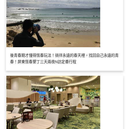
後青春期才懂得恆春玩法！徜徉永遠的春天裡，找回自己永遠的青
春！屏東恆春墾丁三天兩夜N訪定番行程