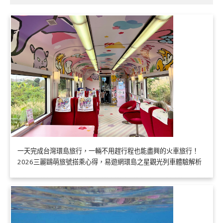
一天完成台灣環島旅行，一輛不用趕行程也能盡興的火車旅行！
2026三麗鷗萌旅號搭乘心得，易遊網環島之星觀光列車體驗解析