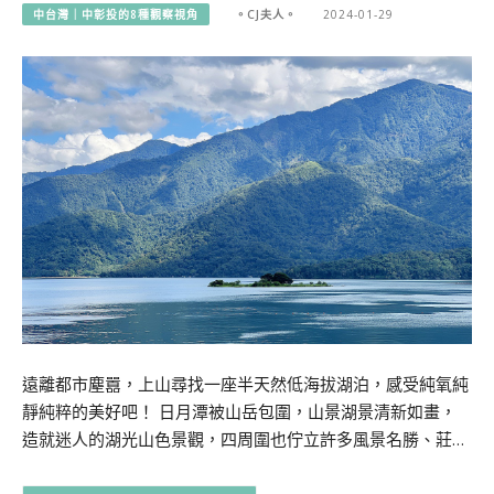
中台灣｜中彰投的8種觀察視角
。CJ夫人。
2024-01-29
遠離都市塵囂，上山尋找一座半天然低海拔湖泊，感受純氧純
靜純粹的美好吧！ 日月潭被山岳包圍，山景湖景清新如畫，
造就迷人的湖光山色景觀，四周圍也佇立許多風景名勝、莊…