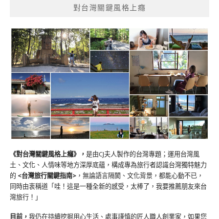
對台灣關鍵風格上癮
《對台灣關鍵風格上癮》
，
是由CJ夫人製作的台灣專題；運用台灣風
土、文化、人情味等地方深厚底蘊，構成專為旅行者認識台灣獨特魅力
的
<台灣旅行關鍵指南>
，無論語言隔閡、文化背景，都能心動不已，
同時由衷稱道「哇！這是一種全新的感受，太棒了，我要推薦朋友來台
灣旅行！」
目前，
我仍在持續挖掘用心生活、處事謹慎的匠人職人創業家，如果您