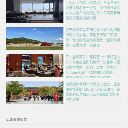
【Agoda訂房 x CJ夫人】日本自由行
嚴選住宿名單一次看！內行旅行者的
方法挑選日本質感住宿，每周更新專
屬訂房優惠與折扣碼
每天醒來都是不同的海！瀨戶內海藝
術祭入門攻略：夜宿宇野港三天兩
夜，完成跳島直島與豐島、藝術祭護
照、交通住宿一次整理
每一盒和菓子，都藏著一位想記住的
人！東京銀座甜點散策，沿著中央通
走進木村家、空也、虎屋、資生堂
Parlour等百年老舖與限定甜點，一
次匯集日本五百年的伴手禮文化
從狐狸神使到千本鳥居，走進一座由
願望堆疊而成的山｜京都自由行一定
要來的伏見稻荷大社與8個最值得停
留的風景
品牌服務項目