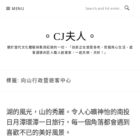
Skip
MENU
to
content
。CJ夫人。
關於當代文化體驗採集與紀錄的一切。「目前正在旅居各地，挖掘用心生活、處
事謹慎的匠人職人創業家，一起共榮、共好！」
標籤:
向山行政暨遊客中心
湖的風光，山的秀麗。令人心曠神怡的南投
日月潭環潭一日旅行，每一個角落都會遇到
喜歡不已的美好風景。