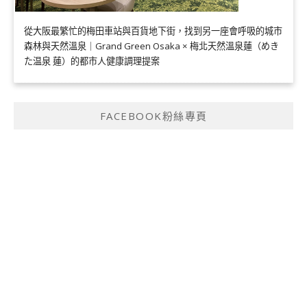
從大阪最繁忙的梅田車站與百貨地下街，找到另一座會呼吸的城市
森林與天然溫泉｜Grand Green Osaka × 梅北天然溫泉蓮（めき
た温泉 蓮）的都市人健康調理提案
FACEBOOK粉絲專頁