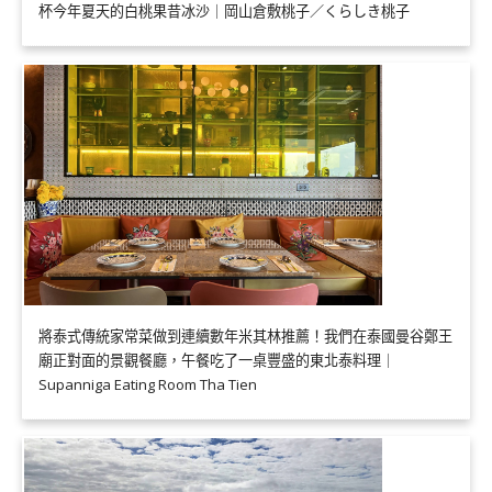
杯今年夏天的白桃果昔冰沙｜岡山倉敷桃子／くらしき桃子
將泰式傳統家常菜做到連續數年米其林推薦！我們在泰國曼谷鄭王
廟正對面的景觀餐廳，午餐吃了一桌豐盛的東北泰料理｜
Supanniga Eating Room Tha Tien