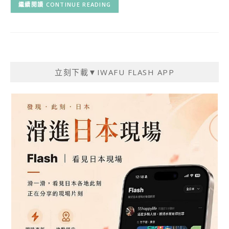
CONTINUE READING
立刻下載▼IWAFU FLASH APP