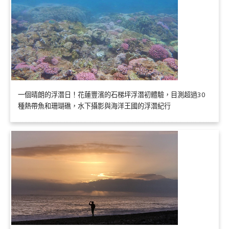
一個晴朗的浮潛日！花蓮豐濱的石梯坪浮潛初體驗，目測超過30
種熱帶魚和珊瑚礁，水下攝影與海洋王國的浮潛紀行