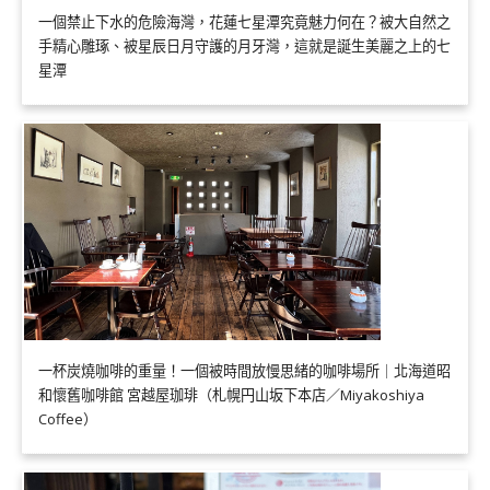
一個禁止下水的危險海灣，花蓮七星潭究竟魅力何在？被大自然之
手精心雕琢、被星辰日月守護的月牙灣，這就是誕生美麗之上的七
星潭
一杯炭燒咖啡的重量！一個被時間放慢思緒的咖啡場所｜北海道昭
和懷舊咖啡館 宮越屋珈琲（札幌円山坂下本店／Miyakoshiya
Coffee）