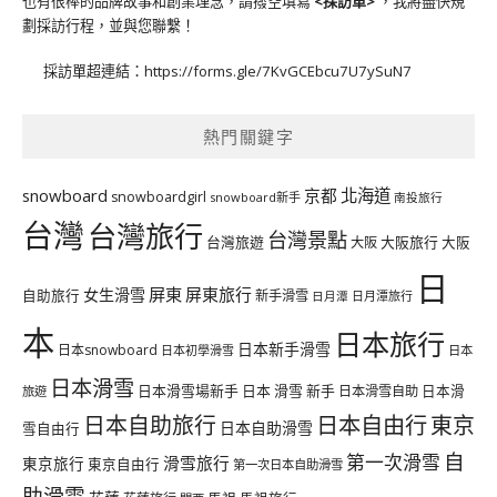
也有很棒的品牌故事和創業理念，請撥空填寫
<
採訪單
>
，我將盡快規
劃採訪行程，並與您聯繫！
採訪單超連結：
https://forms.gle/7KvGCEbcu7U7ySuN7
熱門關鍵字
北海道
snowboard
京都
snowboardgirl
snowboard新手
南投旅行
台灣
台灣旅行
台灣景點
台灣旅遊
大阪旅行
大阪
大阪
日
屏東
屏東旅行
女生滑雪
自助旅行
新手滑雪
日月潭旅行
日月潭
本
日本旅行
日本新手滑雪
日本snowboard
日本初學滑雪
日本
日本滑雪
日本滑雪場新手
日本 滑雪 新手
日本滑雪自助
日本滑
旅遊
日本自由行
日本自助旅行
東京
日本自助滑雪
雪自由行
自
第一次滑雪
滑雪旅行
東京旅行
東京自由行
第一次日本自助滑雪
助滑雪