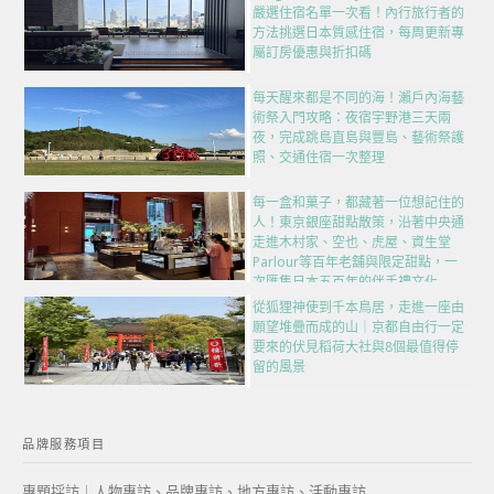
嚴選住宿名單一次看！內行旅行者的
方法挑選日本質感住宿，每周更新專
屬訂房優惠與折扣碼
每天醒來都是不同的海！瀨戶內海藝
術祭入門攻略：夜宿宇野港三天兩
夜，完成跳島直島與豐島、藝術祭護
照、交通住宿一次整理
每一盒和菓子，都藏著一位想記住的
人！東京銀座甜點散策，沿著中央通
走進木村家、空也、虎屋、資生堂
Parlour等百年老舖與限定甜點，一
次匯集日本五百年的伴手禮文化
從狐狸神使到千本鳥居，走進一座由
願望堆疊而成的山｜京都自由行一定
要來的伏見稻荷大社與8個最值得停
留的風景
品牌服務項目
專題採訪｜人物專訪、品牌專訪、地方專訪、活動專訪