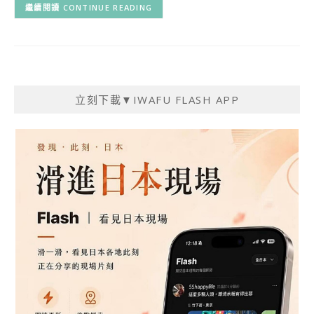
CONTINUE READING
立刻下載▼IWAFU FLASH APP