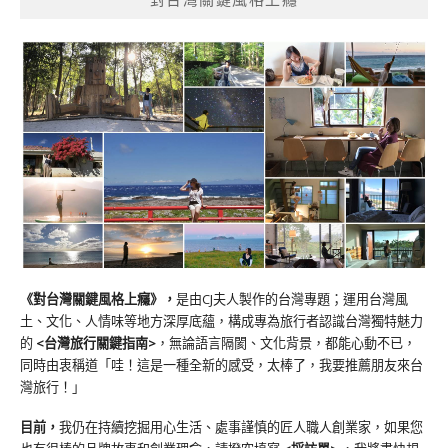
《對台灣關鍵風格上癮》
，
是由CJ夫人製作的台灣專題；運用台灣風
土、文化、人情味等地方深厚底蘊，構成專為旅行者認識台灣獨特魅力
的
<台灣旅行關鍵指南>
，無論語言隔閡、文化背景，都能心動不已，
同時由衷稱道「哇！這是一種全新的感受，太棒了，我要推薦朋友來台
灣旅行！」
目前，
我仍在持續挖掘用心生活、處事謹慎的匠人職人創業家，如果您