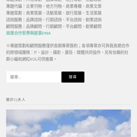
專題代編｜企業刊物、地方刊物、商業專欄、商業文案
專題策劃｜商業策展、活動策展、旅行策展、生活策展
諮詢服務｜品牌諮詢、行銷諮詢、平台諮詢、創業諮詢
顧問服務｜品牌顧問、行銷顧問、平台顧問、創業顧問
商業合作哲學與敘事DNA
※專題策劃和顧問服務僅供長期專案簽約；各項專案亦可與我長期合作
的跨領域團隊：IT、設計、攝影、廣告、媒體共同協作，另有信賴的社
群小編和網紅KOL可供推薦。
搜
尋
關
鍵
關於CJ夫人
字: