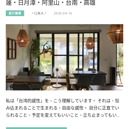
蓮・日月潭・阿里山・台南・高雄
旅行隨筆
。CJ夫人。
2026-04-16
私は「台湾的感性」を、こう理解しています。 それは、包
み込まれることで生まれる、自由な感性。 自分に正直でい
られること、予定を変えてもいいこと、立ち止まってもい…