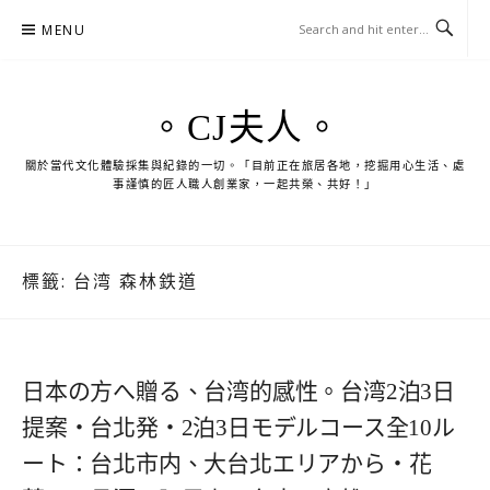
Skip
MENU
to
content
。CJ夫人。
關於當代文化體驗採集與紀錄的一切。「目前正在旅居各地，挖掘用心生活、處
事謹慎的匠人職人創業家，一起共榮、共好！」
標籤:
台湾 森林鉄道
日本の方へ贈る、台湾的感性。台湾2泊3日
提案・台北発・2泊3日モデルコース全10ル
ート：台北市内、大台北エリアから・花