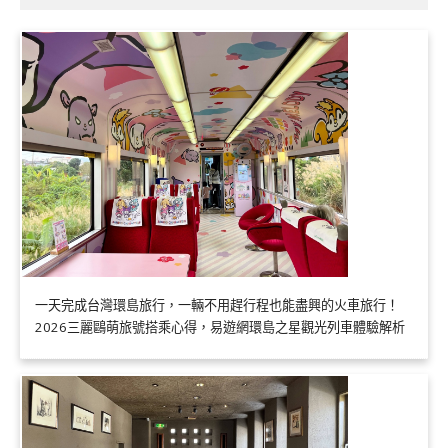
一天完成台灣環島旅行，一輛不用趕行程也能盡興的火車旅行！
2026三麗鷗萌旅號搭乘心得，易遊網環島之星觀光列車體驗解析