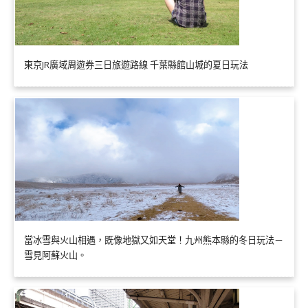
東京JR廣域周遊券三日旅遊路線 千葉縣館山城的夏日玩法
當冰雪與火山相遇，既像地獄又如天堂！九州熊本縣的冬日玩法－
雪見阿蘇火山。