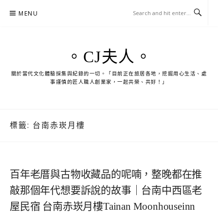
Skip
MENU
to
content
。CJ夫人。
關於當代文化體驗採集與紀錄的一切。「目前正在旅居各地，挖掘用心生活、處
事謹慎的匠人職人創業家，一起共榮、共好！」
標籤:
台南赤崁月樓
百年老厝與古物收藏品的呢喃，整晚都在推
敲那個年代想要訴說的故事｜台南中西區老
屋民宿 台南赤崁月樓Tainan Moonhouseinn