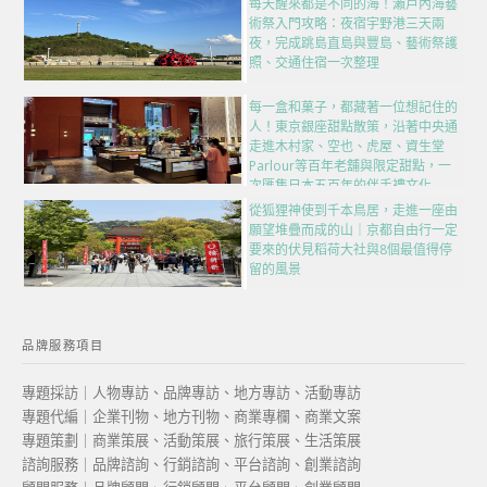
每天醒來都是不同的海！瀨戶內海藝
術祭入門攻略：夜宿宇野港三天兩
夜，完成跳島直島與豐島、藝術祭護
照、交通住宿一次整理
每一盒和菓子，都藏著一位想記住的
人！東京銀座甜點散策，沿著中央通
走進木村家、空也、虎屋、資生堂
Parlour等百年老舖與限定甜點，一
次匯集日本五百年的伴手禮文化
從狐狸神使到千本鳥居，走進一座由
願望堆疊而成的山｜京都自由行一定
要來的伏見稻荷大社與8個最值得停
留的風景
品牌服務項目
專題採訪｜人物專訪、品牌專訪、地方專訪、活動專訪
專題代編｜企業刊物、地方刊物、商業專欄、商業文案
專題策劃｜商業策展、活動策展、旅行策展、生活策展
諮詢服務｜品牌諮詢、行銷諮詢、平台諮詢、創業諮詢