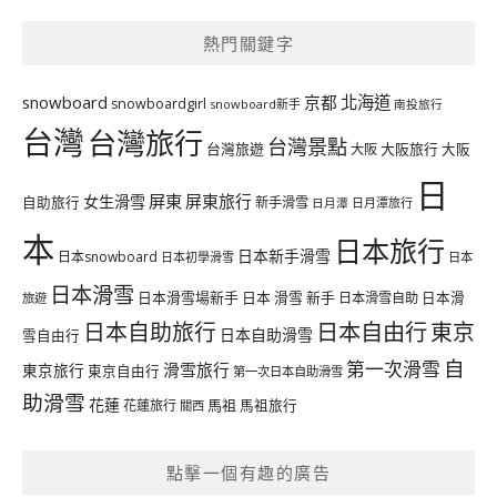
熱門關鍵字
北海道
snowboard
京都
snowboardgirl
snowboard新手
南投旅行
台灣
台灣旅行
台灣景點
台灣旅遊
大阪旅行
大阪
大阪
日
屏東
屏東旅行
女生滑雪
自助旅行
新手滑雪
日月潭旅行
日月潭
本
日本旅行
日本新手滑雪
日本snowboard
日本初學滑雪
日本
日本滑雪
日本滑雪場新手
日本 滑雪 新手
日本滑雪自助
日本滑
旅遊
日本自由行
日本自助旅行
東京
日本自助滑雪
雪自由行
自
第一次滑雪
滑雪旅行
東京旅行
東京自由行
第一次日本自助滑雪
助滑雪
花蓮
馬祖
花蓮旅行
馬祖旅行
關西
點擊一個有趣的廣告