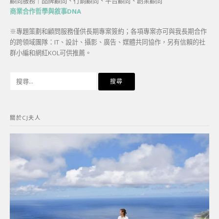
顧問服務｜品牌顧問、行銷顧問、平台顧問、創業顧問
商業合作哲學與敘事DNA
※專題策劃和顧問服務僅供長期專案簽約；各項專案亦可與我長期合作
的跨領域團隊：IT、設計、攝影、廣告、媒體共同協作，另有信賴的社
群小編和網紅KOL可供推薦。
搜
尋
關
鍵
關於CJ夫人
字: