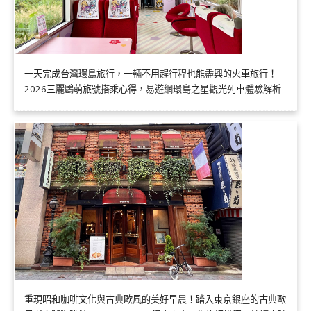
一天完成台灣環島旅行，一輛不用趕行程也能盡興的火車旅行！
2026三麗鷗萌旅號搭乘心得，易遊網環島之星觀光列車體驗解析
重現昭和咖啡文化與古典歐風的美好早晨！踏入東京銀座的古典歐