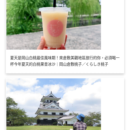
夏天是岡山白桃最佳風味期！來倉敷美觀地區旅行的你，必須喝一
杯今年夏天的白桃果昔冰沙｜岡山倉敷桃子／くらしき桃子