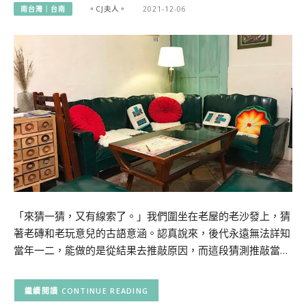
南台灣｜台南
。CJ夫人。
2021-12-06
「來猜一猜，又有線索了。」我們圍坐在老屋的老沙發上，猜
著老磚和老玩意兒的古語意涵。認真說來，後代永遠無法詳知
當年一二，能做的是從結果去推敲原因，而這段猜測推敲當…
CONTINUE READING