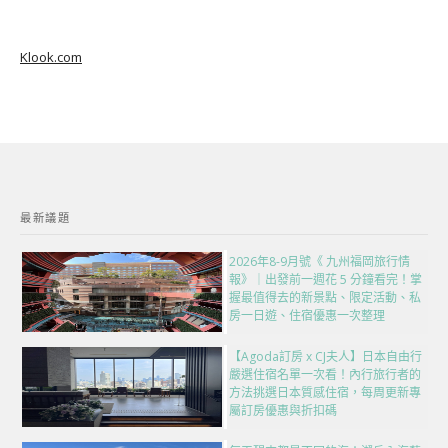
Klook.com
最新議題
2026年8-9月號《 九州福岡旅行情
報》｜出發前一週花 5 分鐘看完！掌
握最值得去的新景點、限定活動、私
房一日遊、住宿優惠一次整理
【Agoda訂房 x CJ夫人】日本自由行
嚴選住宿名單一次看！內行旅行者的
方法挑選日本質感住宿，每周更新專
屬訂房優惠與折扣碼