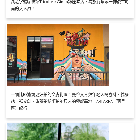
風老字號咖啡館Tricolore Ginza銀座本店，為旅行增添一抹復古時
尚的大人風！
一個比IG濾鏡更好拍的文青街區！曼谷文青與年輕人喝咖啡、找餐
館、逛文創、塗鴉彩繪街拍的周末的靈感基地｜ARI AREA（阿里
區）紀行