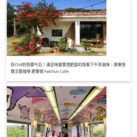
好Chill的恆春午后！滿足味蕾豐潤肥盈的恆春下午茶滋味｜屏東恆
春文藝咖啡 肥春號 Fatchun Cafe