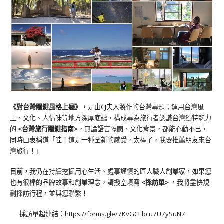
《對台灣關鍵風格上癮》
，
是由CJ夫人製作的台灣專題；運用台灣風
土、文化、人情味等地方深厚底蘊，構成專為旅行者認識台灣獨特魅力
的
<台灣旅行關鍵指南>
，無論語言隔閡、文化背景，都能心動不已，
同時由衷稱道「哇！這是一種全新的感受，太棒了，我要推薦朋友來台
灣旅行！」
目前，
我仍在持續挖掘用心生活、處事謹慎的匠人職人創業家，如果您
也有很棒的品牌故事和創業理念，請撥空填寫
<
採訪單
>
，我將盡快規
劃採訪行程，並與您聯繫！
採訪單超連結：
https://forms.gle/7KvGCEbcu7U7ySuN7