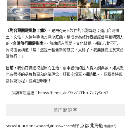
《對台灣關鍵風格上癮》
，
是由CJ夫人製作的台灣專題；運用台灣風
土、文化、人情味等地方深厚底蘊，構成專為旅行者認識台灣獨特魅力
的
<台灣旅行關鍵指南>
，無論語言隔閡、文化背景，都能心動不已，
同時由衷稱道「哇！這是一種全新的感受，太棒了，我要推薦朋友來台
灣旅行！」
目前，
我仍在持續挖掘用心生活、處事謹慎的匠人職人創業家，如果您
也有很棒的品牌故事和創業理念，請撥空填寫
<
採訪單
>
，我將盡快規
劃採訪行程，並與您聯繫！
採訪單超連結：
https://forms.gle/7KvGCEbcu7U7ySuN7
熱門關鍵字
北海道
snowboard
京都
snowboardgirl
snowboard新手
南投旅行