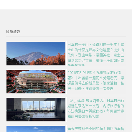
最新議題
日本有一座山，值得相信一千年！富
士山為什麼是世界文化遺產？從火山
信仰、登山朝聖、淺間神社、富士五
湖到北齋浮世繪，讀懂一座山如何成
為千年文化
2026年8-9月號《 九州福岡旅行情
報》｜出發前一週花 5 分鐘看完！掌
握最值得去的新景點、限定活動、私
房一日遊、住宿優惠一次整理
【Agoda訂房 x CJ夫人】日本自由行
嚴選住宿名單一次看！內行旅行者的
方法挑選日本質感住宿，每周更新專
屬訂房優惠與折扣碼
每天醒來都是不同的海！瀨戶內海藝