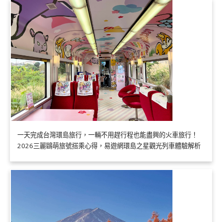
一天完成台灣環島旅行，一輛不用趕行程也能盡興的火車旅行！
2026三麗鷗萌旅號搭乘心得，易遊網環島之星觀光列車體驗解析