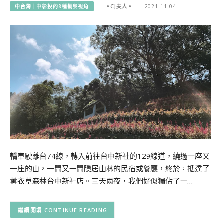
中台灣｜中彰投的8種觀察視角
。CJ夫人。
2021-11-04
轎車駛離台74線，轉入前往台中新社的129線道，繞過一座又
一座的山，一間又一間隱居山林的民宿或餐廳，終於，抵達了
薰衣草森林台中新社店。三天兩夜，我們好似獨佔了一…
CONTINUE READING