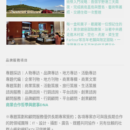
術祭入門攻略：夜宿宇野港三天兩
夜，完成跳島直島與豐島、藝術祭護
照、交通住宿一次整理
每一盒和菓子，都藏著一位想記住的
人！東京銀座甜點散策，沿著中央通
走進木村家、空也、虎屋、資生堂
Parlour等百年老舖與限定甜點，一
次匯集日本五百年的伴手禮文化
品牌服務項目
專題採訪｜人物專訪、品牌專訪、地方專訪、活動專訪
專題代編｜企業刊物、地方刊物、商業專欄、商業文案
專題策劃｜商業策展、活動策展、旅行策展、生活策展
諮詢服務｜品牌諮詢、行銷諮詢、平台諮詢、創業諮詢
顧問服務｜品牌顧問、行銷顧問、平台顧問、創業顧問
商業合作哲學與敘事DNA
※專題策劃和顧問服務僅供長期專案簽約；各項專案亦可與我長期合作
的跨領域團隊：IT、設計、攝影、廣告、媒體共同協作，另有信賴的社
群小編和網紅KOL可供推薦。