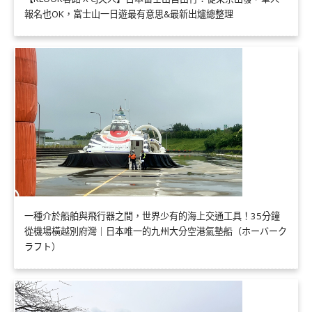
報名也OK，富士山一日遊最有意思&最新出爐總整理
一種介於船舶與飛行器之間，世界少有的海上交通工具！35分鐘
從機場橫越別府灣｜日本唯一的九州大分空港氣墊船（ホーバーク
ラフト）