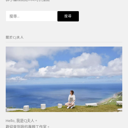
搜
尋
關
鍵
關於CJ夫人
字:
Hello, 我是CJ夫人。
歡迎來到我的專題工作室。