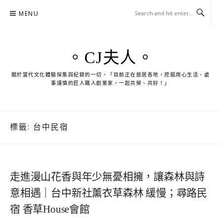
Skip
MENU
to
content
。CJ夫人。
關於當代文化體驗採集與紀錄的一切。「目前正在旅居各地，挖掘用心生活、處
事謹慎的匠人職人創業家，一起共榮、共好！」
標籤:
台中民宿
走進漫山花香與年少無憂相擁，讓森林與詩
意相遇｜台中新社薰衣草森林 緩慢；尋路民
宿 香草House會館