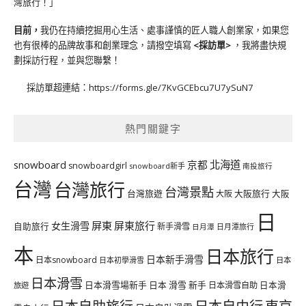
灣旅行！」
目前，
我仍在持續挖掘用心生活、處事謹慎的匠人職人創業家，如果您
也有很棒的品牌故事和創業理念，請撥空填寫
<
採訪單
>
，我將盡快規
劃採訪行程，並與您聯繫！
採訪單超連結：
https://forms.gle/7KvGCEbcu7U7ySuN7
熱門關鍵字
北海道
snowboard
京都
snowboardgirl
snowboard新手
南投旅行
台灣
台灣旅行
台灣景點
台灣旅遊
大阪旅行
大阪
大阪
日
屏東
屏東旅行
女生滑雪
自助旅行
新手滑雪
日月潭旅行
日月潭
本
日本旅行
日本新手滑雪
日本snowboard
日本初學滑雪
日本
日本滑雪
日本滑雪場新手
日本 滑雪 新手
日本滑雪自助
日本滑
旅遊
日本自由行