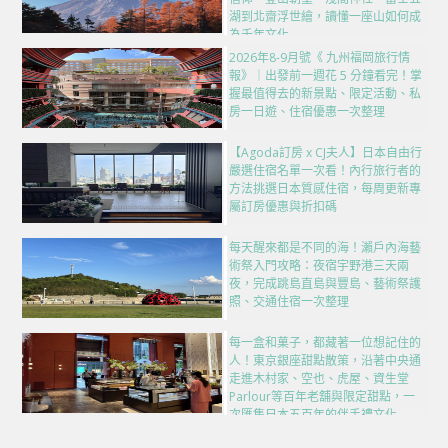
湖到北齋浮世繪，讀懂一座山如何成
為千年文化
2026年8-9月號《 九州福岡旅行情
報》｜出發前一週花 5 分鐘看完！掌
握最值得去的新景點、限定活動、私
房一日遊、住宿優惠一次整理
【Agoda訂房 x CJ夫人】日本自由行
嚴選住宿名單一次看！內行旅行者的
方法挑選日本質感住宿，每周更新專
屬訂房優惠與折扣碼
每天醒來都是不同的海！瀨戶內海藝
術祭入門攻略：夜宿宇野港三天兩
夜，完成跳島直島與豐島、藝術祭護
照、交通住宿一次整理
每一盒和菓子，都藏著一位想記住的
人！東京銀座甜點散策，沿著中央通
走進木村家、空也、虎屋、資生堂
Parlour等百年老舖與限定甜點，一
次匯集日本五百年的伴手禮文化