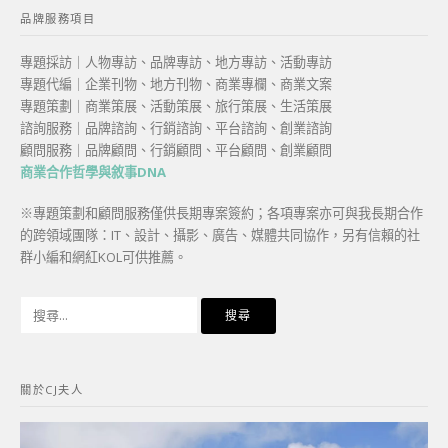
品牌服務項目
專題採訪｜人物專訪、品牌專訪、地方專訪、活動專訪
專題代編｜企業刊物、地方刊物、商業專欄、商業文案
專題策劃｜商業策展、活動策展、旅行策展、生活策展
諮詢服務｜品牌諮詢、行銷諮詢、平台諮詢、創業諮詢
顧問服務｜品牌顧問、行銷顧問、平台顧問、創業顧問
商業合作哲學與敘事DNA
※專題策劃和顧問服務僅供長期專案簽約；各項專案亦可與我長期合作
的跨領域團隊：IT、設計、攝影、廣告、媒體共同協作，另有信賴的社
群小編和網紅KOL可供推薦。
搜
尋
關
鍵
關於CJ夫人
字: