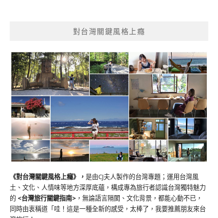
對台灣關鍵風格上癮
《對台灣關鍵風格上癮》
，
是由CJ夫人製作的台灣專題；運用台灣風
土、文化、人情味等地方深厚底蘊，構成專為旅行者認識台灣獨特魅力
的
<台灣旅行關鍵指南>
，無論語言隔閡、文化背景，都能心動不已，
同時由衷稱道「哇！這是一種全新的感受，太棒了，我要推薦朋友來台