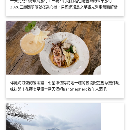
一天完成台灣環島旅行，一輛不用趕行程也能盡興的火車旅行！
2026三麗鷗萌旅號搭乘心得，易遊網環島之星觀光列車體驗解析
伴隨海浪聲的餐酒館！七星潭值得特地一嚐的夜間限定創意窯烤風
味拼盤！花蓮七星潭半露天酒吧Bar Shepherd牧羊人酒吧