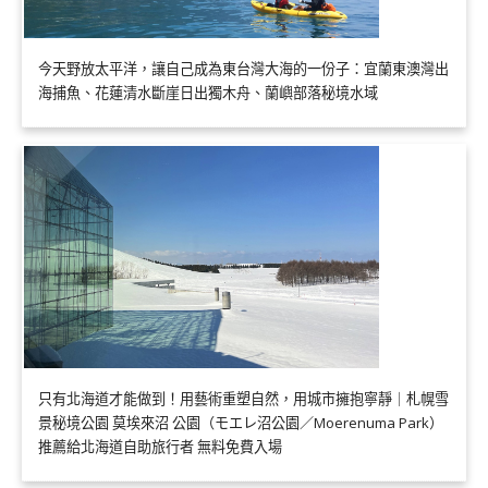
今天野放太平洋，讓自己成為東台灣大海的一份子：宜蘭東澳灣出
海捕魚、花蓮清水斷崖日出獨木舟、蘭嶼部落秘境水域
只有北海道才能做到！用藝術重塑自然，用城市擁抱寧靜｜札幌雪
景秘境公園 莫埃來沼 公園（モエレ沼公園／Moerenuma Park）
推薦給北海道自助旅行者 無料免費入場