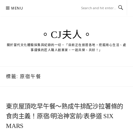
Skip
MENU
to
content
。CJ夫人。
關於當代文化體驗採集與紀錄的一切。「目前正在旅居各地，挖掘用心生活、處
事謹慎的匠人職人創業家，一起共榮、共好！」
標籤:
原宿午餐
東京屋頂吃早午餐～熟成牛排配沙拉薯條的
食肉主義！原宿/明治神宮前/表參道 SIX
MARS