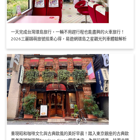
一天完成台灣環島旅行，一輛不用趕行程也能盡興的火車旅行！
2026三麗鷗萌旅號搭乘心得，易遊網環島之星觀光列車體驗解析
重現昭和咖啡文化與古典歐風的美好早晨！踏入東京銀座的古典歐