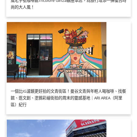
風老字號咖啡館Tricolore Ginza銀座本店，為旅行增添一抹復古時
尚的大人風！
一個比IG濾鏡更好拍的文青街區！曼谷文青與年輕人喝咖啡、找餐
館、逛文創、塗鴉彩繪街拍的周末的靈感基地｜ARI AREA（阿里
區）紀行