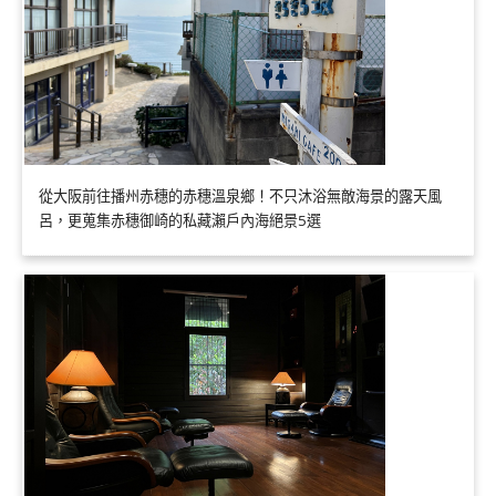
從大阪前往播州赤穗的赤穗溫泉鄉！不只沐浴無敵海景的露天風
呂，更蒐集赤穗御崎的私藏瀨戶內海絕景5選