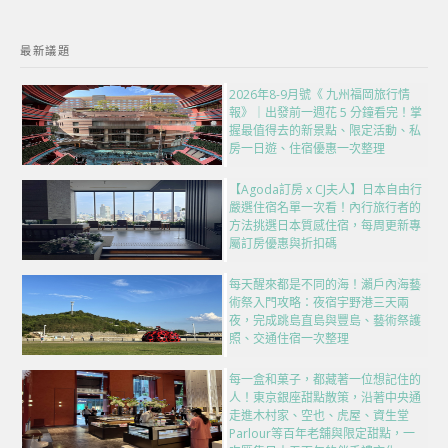
最新議題
2026年8-9月號《 九州福岡旅行情
報》｜出發前一週花 5 分鐘看完！掌
握最值得去的新景點、限定活動、私
房一日遊、住宿優惠一次整理
【Agoda訂房 x CJ夫人】日本自由行
嚴選住宿名單一次看！內行旅行者的
方法挑選日本質感住宿，每周更新專
屬訂房優惠與折扣碼
每天醒來都是不同的海！瀨戶內海藝
術祭入門攻略：夜宿宇野港三天兩
夜，完成跳島直島與豐島、藝術祭護
照、交通住宿一次整理
每一盒和菓子，都藏著一位想記住的
人！東京銀座甜點散策，沿著中央通
走進木村家、空也、虎屋、資生堂
Parlour等百年老舖與限定甜點，一