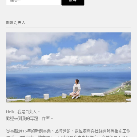
尋
關
鍵
關於CJ夫人
字:
Hello, 我是CJ夫人。
歡迎來到我的專題工作室。
從事超過15年的新創事業、品牌營銷、數位媒體與社群經營等相關工作