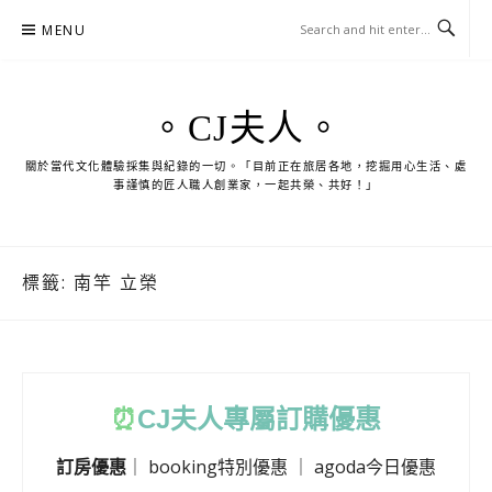
Skip
MENU
to
content
。CJ夫人。
關於當代文化體驗採集與紀錄的一切。「目前正在旅居各地，挖掘用心生活、處
事謹慎的匠人職人創業家，一起共榮、共好！」
標籤:
南竿 立榮
⏰
CJ
夫人專屬訂購優惠
訂房優惠
｜
booking特別優惠
｜
agoda今日優惠