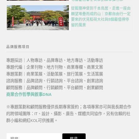
次匯集日本五百年的伴手禮文化
從狐狸神使到千本鳥居，走進一座由
願望堆疊而成的山｜京都自由行一定
要來的伏見稻荷大社與8個最值得停
留的風景
品牌服務項目
專題採訪｜人物專訪、品牌專訪、地方專訪、活動專訪
專題代編｜企業刊物、地方刊物、商業專欄、商業文案
專題策劃｜商業策展、活動策展、旅行策展、生活策展
諮詢服務｜品牌諮詢、行銷諮詢、平台諮詢、創業諮詢
顧問服務｜品牌顧問、行銷顧問、平台顧問、創業顧問
商業合作哲學與敘事DNA
※專題策劃和顧問服務僅供長期專案簽約；各項專案亦可與我長期合作
的跨領域團隊：IT、設計、攝影、廣告、媒體共同協作，另有信賴的社
群小編和網紅KOL可供推薦。
搜