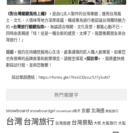
《對台灣關鍵風格上癮》
，
是由CJ夫人製作的台灣專題；運用台灣風
土、文化、人情味等地方深厚底蘊，構成專為旅行者認識台灣獨特魅力
的
<台灣旅行關鍵指南>
，無論語言隔閡、文化背景，都能心動不已，
同時由衷稱道「哇！這是一種全新的感受，太棒了，我要推薦朋友來台
灣旅行！」
目前，
我仍在持續挖掘用心生活、處事謹慎的匠人職人創業家，如果您
也有很棒的品牌故事和創業理念，請撥空填寫
<
採訪單
>
，我將盡快規
劃採訪行程，並與您聯繫！
採訪單超連結：
https://forms.gle/7KvGCEbcu7U7ySuN7
熱門關鍵字
北海道
snowboard
京都
snowboardgirl
snowboard新手
南投旅行
台灣
台灣旅行
台灣景點
台灣旅遊
大阪旅行
大阪
大阪