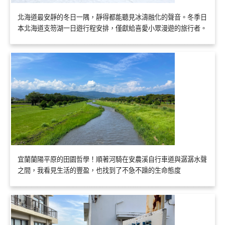
北海道最安靜的冬日一隅，靜得都能聽見冰濤融化的聲音。冬季日
本北海道支笏湖一日遊行程安排，僅獻給喜愛小眾漫遊的旅行者。
宜蘭蘭陽平原的田園哲學！順著河騎在安農溪自行車道與潺潺水聲
之間，我看見生活的豐盈，也找到了不急不躁的生命態度