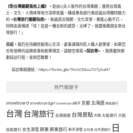
《對台灣關鍵風格上癮》
，
是由CJ夫人製作的台灣專題；運用台灣風
土、文化、人情味等地方深厚底蘊，構成專為旅行者認識台灣獨特魅力
的
<台灣旅行關鍵指南>
，無論語言隔閡、文化背景，都能心動不已，
同時由衷稱道「哇！這是一種全新的感受，太棒了，我要推薦朋友來台
灣旅行！」
目前，
我仍在持續挖掘用心生活、處事謹慎的匠人職人創業家，如果您
也有很棒的品牌故事和創業理念，請撥空填寫
<
採訪單
>
，我將盡快規
劃採訪行程，並與您聯繫！
採訪單超連結：
https://forms.gle/7KvGCEbcu7U7ySuN7
熱門關鍵字
北海道
snowboard
京都
snowboardgirl
snowboard新手
南投旅行
台灣
台灣旅行
台灣景點
台灣旅遊
大阪旅行
大阪
大阪
日
屏東
屏東旅行
女生滑雪
自助旅行
新手滑雪
日月潭旅行
日月潭