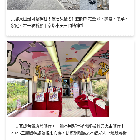
京都東山最可愛神社！被石兔使者包圍的祈福聖地，戀愛、懷孕、
家庭幸福一次祈願｜京都東天王岡崎神社
一天完成台灣環島旅行，一輛不用趕行程也能盡興的火車旅行！
2026三麗鷗萌旅號搭乘心得，易遊網環島之星觀光列車體驗解析