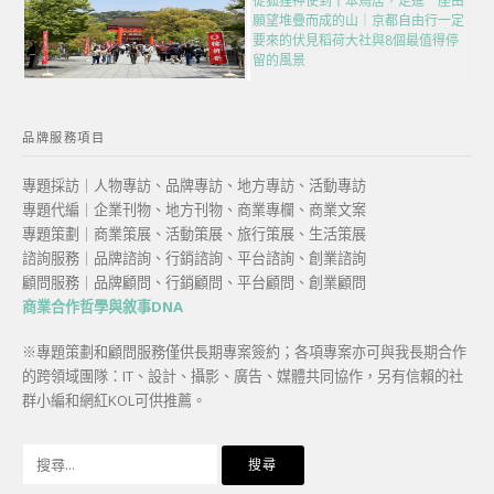
從狐狸神使到千本鳥居，走進一座由
願望堆疊而成的山｜京都自由行一定
要來的伏見稻荷大社與8個最值得停
留的風景
品牌服務項目
專題採訪｜人物專訪、品牌專訪、地方專訪、活動專訪
專題代編｜企業刊物、地方刊物、商業專欄、商業文案
專題策劃｜商業策展、活動策展、旅行策展、生活策展
諮詢服務｜品牌諮詢、行銷諮詢、平台諮詢、創業諮詢
顧問服務｜品牌顧問、行銷顧問、平台顧問、創業顧問
商業合作哲學與敘事DNA
※專題策劃和顧問服務僅供長期專案簽約；各項專案亦可與我長期合作
的跨領域團隊：IT、設計、攝影、廣告、媒體共同協作，另有信賴的社
群小編和網紅KOL可供推薦。
搜
尋