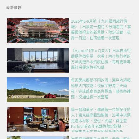
最新議題
2026年8-9月號《 九州福岡旅行情
報》｜出發前一週花 5 分鐘看完！掌
握最值得去的新景點、限定活動、私
房一日遊、住宿優惠一次整理
【Agoda訂房 x CJ夫人】日本自由行
嚴選住宿名單一次看！內行旅行者的
方法挑選日本質感住宿，每周更新專
屬訂房優惠與折扣碼
每天醒來都是不同的海！瀨戶內海藝
術祭入門攻略：夜宿宇野港三天兩
夜，完成跳島直島與豐島、藝術祭護
照、交通住宿一次整理
每一盒和菓子，都藏著一位想記住的
人！東京銀座甜點散策，沿著中央通
走進木村家、空也、虎屋、資生堂
Parlour等百年老舖與限定甜點，一
次匯集日本五百年的伴手禮文化