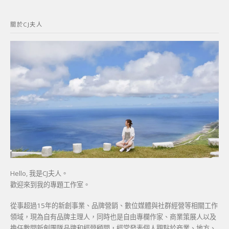
關
鍵
關於CJ夫人
字:
Hello, 我是CJ夫人。
歡迎來到我的專題工作室。
從事超過15年的新創事業、品牌營銷、數位媒體與社群經營等相關工作
領域，現為自有品牌主理人，同時也是自由專欄作家、商業策展人以及
擔任數間新創團隊品牌和經營顧問，經常發表個人觀點於商業、地方、