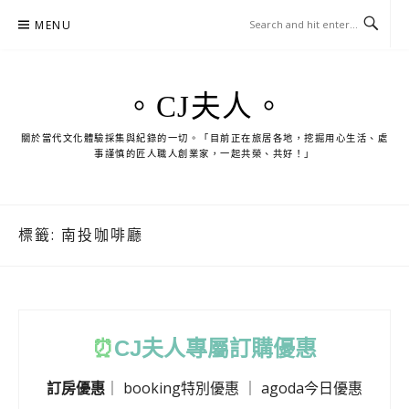
Skip
MENU
to
content
。CJ夫人。
關於當代文化體驗採集與紀錄的一切。「目前正在旅居各地，挖掘用心生活、處
事謹慎的匠人職人創業家，一起共榮、共好！」
標籤:
南投咖啡廳
⏰
CJ
夫人專屬訂購優惠
訂房優惠
｜
booking特別優惠
｜
agoda今日優惠