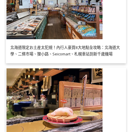
北海道限定お土産太犯規！內行人豪買8大地點全攻略：北海道大
學、二條市場、狸小路、Seicomart、札幌車站到新千歲機場