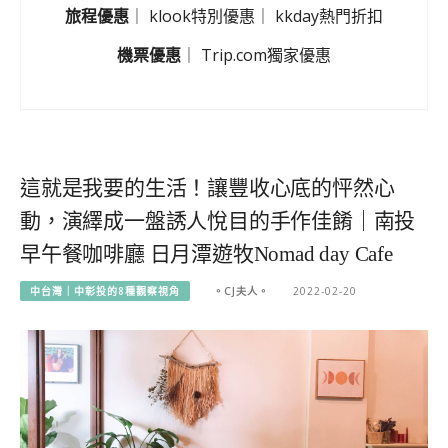
旅程優惠
｜
klook特別優惠
｜
kkday熱門折扣
機票優惠
｜
Trip.com獨家優惠
這就是我要的生活！讓豐收心底的怦然心
動，演繹成一盤誘人悅目的手作佳餚｜南投
早午餐咖啡廳 日月潭遊牧Nomad day Cafe
中台灣｜中彰投的8種觀察視角
。CJ夫人。
2022-02-20