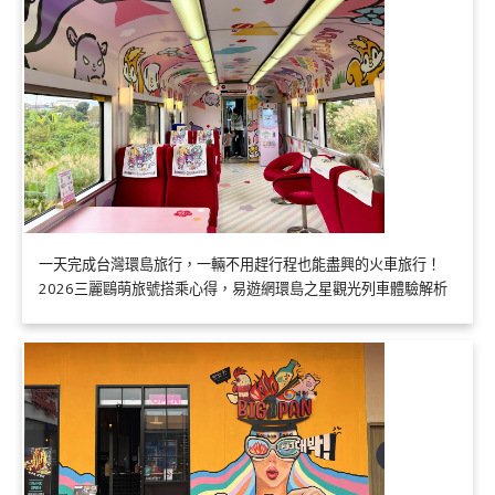
一天完成台灣環島旅行，一輛不用趕行程也能盡興的火車旅行！
2026三麗鷗萌旅號搭乘心得，易遊網環島之星觀光列車體驗解析