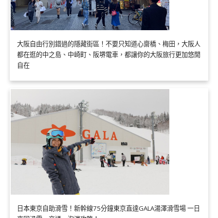
大阪自由行別錯過的隱藏街區！不要只知道心齋橋、梅田，大阪人
都在逛的中之島、中崎町、阪堺電車，都讓你的大阪旅行更加悠閒
自在
日本東京自助滑雪！新幹線75分鐘東京直達GALA湯澤滑雪場 一日