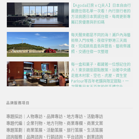
【Agoda訂房 x CJ夫人】日本自由行
嚴選住宿名單一次看！內行旅行者的
方法挑選日本質感住宿，每周更新專
屬訂房優惠與折扣碼
每天醒來都是不同的海！瀨戶內海藝
術祭入門攻略：夜宿宇野港三天兩
夜，完成跳島直島與豐島、藝術祭護
照、交通住宿一次整理
每一盒和菓子，都藏著一位想記住的
人！東京銀座甜點散策，沿著中央通
走進木村家、空也、虎屋、資生堂
Parlour等百年老舖與限定甜點，一
次匯集日本五百年的伴手禮文化
品牌服務項目
專題採訪｜人物專訪、品牌專訪、地方專訪、活動專訪
專題代編｜企業刊物、地方刊物、商業專欄、商業文案
專題策劃｜商業策展、活動策展、旅行策展、生活策展
諮詢服務｜品牌諮詢、行銷諮詢、平台諮詢、創業諮詢