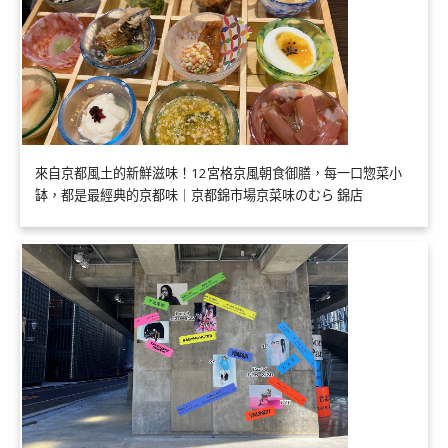
來自京都風土的新鮮滋味！12宮格京風朝食御膳，每一口惣菜小
缽，都是最經典的京都味｜京都錦市場京菜味のむら 錦店