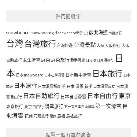
熱門關鍵字
北海道
snowboard
京都
snowboardgirl
snowboard新手
南投旅行
台灣
台灣旅行
台灣景點
台灣旅遊
大阪旅行
大阪
大阪
日
屏東
屏東旅行
女生滑雪
自助旅行
新手滑雪
日月潭旅行
日月潭
本
日本旅行
日本新手滑雪
日本snowboard
日本初學滑雪
日本
日本滑雪
日本滑雪場新手
日本 滑雪 新手
日本滑雪自助
日本滑
旅遊
日本自由行
日本自助旅行
東京
日本自助滑雪
雪自由行
自
第一次滑雪
滑雪旅行
東京旅行
東京自由行
第一次日本自助滑雪
助滑雪
花蓮
馬祖
花蓮旅行
馬祖旅行
關西
點擊一個有趣的廣告