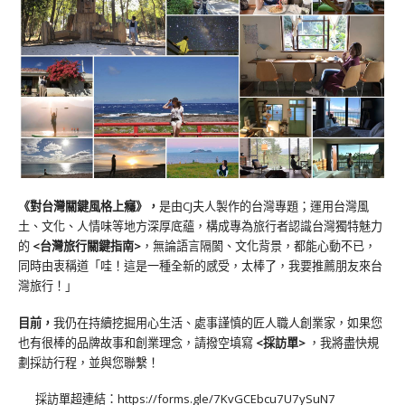
《對台灣關鍵風格上癮》
，
是由CJ夫人製作的台灣專題；運用台灣風
土、文化、人情味等地方深厚底蘊，構成專為旅行者認識台灣獨特魅力
的
<台灣旅行關鍵指南>
，無論語言隔閡、文化背景，都能心動不已，
同時由衷稱道「哇！這是一種全新的感受，太棒了，我要推薦朋友來台
灣旅行！」
目前，
我仍在持續挖掘用心生活、處事謹慎的匠人職人創業家，如果您
也有很棒的品牌故事和創業理念，請撥空填寫
<
採訪單
>
，我將盡快規
劃採訪行程，並與您聯繫！
採訪單超連結：
https://forms.gle/7KvGCEbcu7U7ySuN7