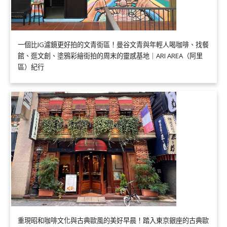
一個比IG濾鏡更好拍的文青街區！曼谷文青與年輕人喝咖啡、找餐
館、逛文創、塗鴉彩繪街拍的周末的靈感基地｜ARI AREA（阿里
區）紀行
重現昭和咖啡文化與古典歐風的美好早晨！踏入東京銀座的古典歐