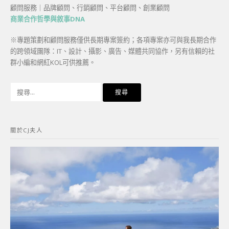
顧問服務｜品牌顧問、行銷顧問、平台顧問、創業顧問
商業合作哲學與敘事DNA
※專題策劃和顧問服務僅供長期專案簽約；各項專案亦可與我長期合作
的跨領域團隊：IT、設計、攝影、廣告、媒體共同協作，另有信賴的社
群小編和網紅KOL可供推薦。
搜
尋
關
鍵
關於CJ夫人
字: