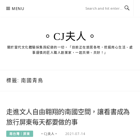
Skip
MENU
to
content
。CJ夫人。
關於當代文化體驗採集與紀錄的一切。「目前正在旅居各地，挖掘用心生活、處
事謹慎的匠人職人創業家，一起共榮、共好！」
標籤:
南國青鳥
走進文人自由翱翔的南國空間，讓看書成為
旅行屏東每天都要做的事
南台灣｜屏東
。CJ夫人。
2021-07-14