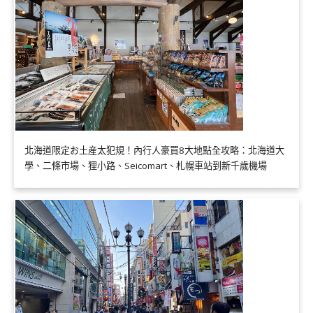
北海道限定お土産太犯規！內行人豪買8大地點全攻略：北海道大
學、二條市場、狸小路、Seicomart、札幌車站到新千歲機場