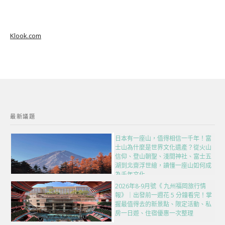
Klook.com
最新議題
日本有一座山，值得相信一千年！富
士山為什麼是世界文化遺產？從火山
信仰、登山朝聖、淺間神社、富士五
湖到北齋浮世繪，讀懂一座山如何成
為千年文化
2026年8-9月號《 九州福岡旅行情
報》｜出發前一週花 5 分鐘看完！掌
握最值得去的新景點、限定活動、私
房一日遊、住宿優惠一次整理