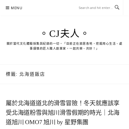
Skip
MENU
to
content
。CJ夫人。
關於當代文化體驗採集與紀錄的一切。「目前正在旅居各地，挖掘用心生活、處
事謹慎的匠人職人創業家，一起共榮、共好！」
標籤:
北海道飯店
屬於北海道道北的滑雪冒險！冬天就應該享
受北海道粉雪與旭川滑雪假期的時光｜北海
道旭川 OMO7 旭川 by 星野集團