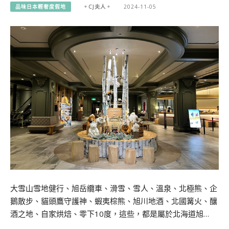
品味日本輕奢度假地
。CJ夫人。
2024-11-05
大雪山雪地健行、旭岳纜車、滑雪、雪人、溫泉、北極熊、企
鵝散步、貓頭鷹守護神、蝦夷棕熊、旭川地酒、北國篝火、釀
酒之地、自家烘焙、零下10度，這些，都是屬於北海道旭…