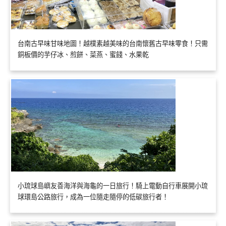
台南古早味甘味地圖！越樸素越美味的台南懷舊古早味零食！只需
銅板價的芋仔冰、煎餅、菜燕、蜜餞、水果乾
小琉球島嶼友善海洋與海龜的一日旅行！騎上電動自行車展開小琉
球環島公路旅行，成為一位隨走隨停的低碳旅行者！