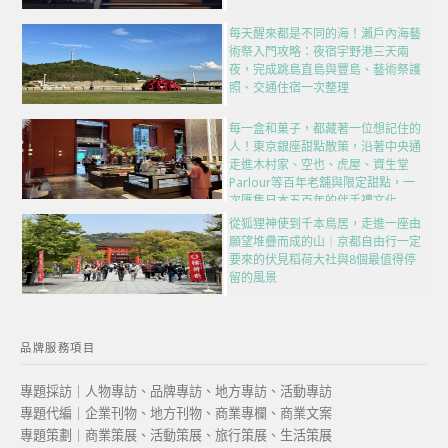
每天醒來都是不同的海！瀨戶內海藝
術祭入門攻略：夜宿宇野港三天兩
夜，完成跳島直島與豐島、藝術祭護
照、交通住宿一次整理
每一盒和菓子，都藏著一位想記住的
人！東京銀座甜點散策，沿著中央通
走進木村家、空也、虎屋、資生堂
Parlour等百年老舖與限定甜點，一
次匯集日本五百年的伴手禮文化
從狐狸神使到千本鳥居，走進一座由
願望堆疊而成的山｜京都自由行一定
要來的伏見稻荷大社與8個最值得停
留的風景
品牌服務項目
專題採訪｜人物專訪、品牌專訪、地方專訪、活動專訪
專題代編｜企業刊物、地方刊物、商業專欄、商業文案
專題策劃｜商業策展、活動策展、旅行策展、生活策展