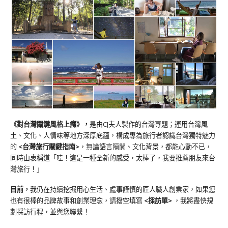
《對台灣關鍵風格上癮》
，
是由CJ夫人製作的台灣專題；運用台灣風
土、文化、人情味等地方深厚底蘊，構成專為旅行者認識台灣獨特魅力
的
<台灣旅行關鍵指南>
，無論語言隔閡、文化背景，都能心動不已，
同時由衷稱道「哇！這是一種全新的感受，太棒了，我要推薦朋友來台
灣旅行！」
目前，
我仍在持續挖掘用心生活、處事謹慎的匠人職人創業家，如果您
也有很棒的品牌故事和創業理念，請撥空填寫
<
採訪單
>
，我將盡快規
劃採訪行程，並與您聯繫！