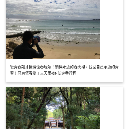
後青春期才懂得恆春玩法！徜徉永遠的春天裡，找回自己永遠的青
春！屏東恆春墾丁三天兩夜N訪定番行程