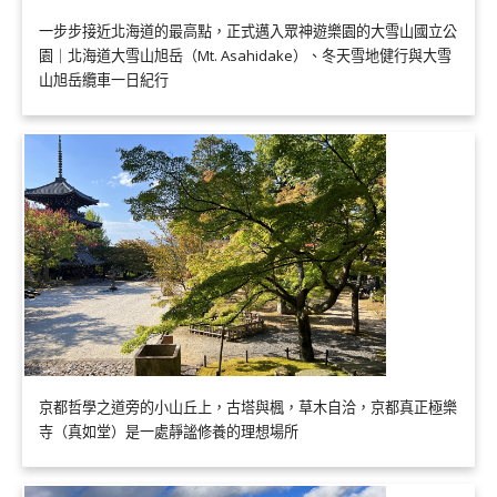
一步步接近北海道的最高點，正式邁入眾神遊樂園的大雪山國立公
園｜北海道大雪山旭岳（Mt. Asahidake）、冬天雪地健行與大雪
山旭岳纜車一日紀行
京都哲學之道旁的小山丘上，古塔與楓，草木自洽，京都真正極樂
寺（真如堂）是一處靜謐修養的理想場所