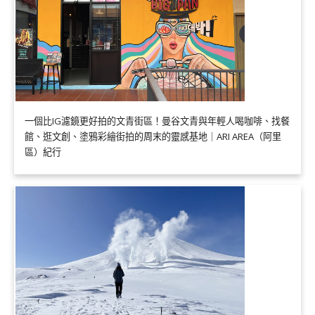
一個比IG濾鏡更好拍的文青街區！曼谷文青與年輕人喝咖啡、找餐
館、逛文創、塗鴉彩繪街拍的周末的靈感基地｜ARI AREA（阿里
區）紀行