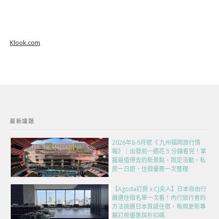
Klook.com
最新議題
2026年8-9月號《 九州福岡旅行情
報》｜出發前一週花 5 分鐘看完！掌
握最值得去的新景點、限定活動、私
房一日遊、住宿優惠一次整理
【Agoda訂房 x CJ夫人】日本自由行
嚴選住宿名單一次看！內行旅行者的
方法挑選日本質感住宿，每周更新專
屬訂房優惠與折扣碼