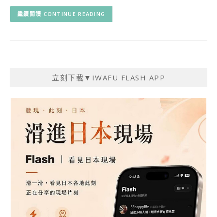
CONTINUE READING
立刻下載▼IWAFU FLASH APP