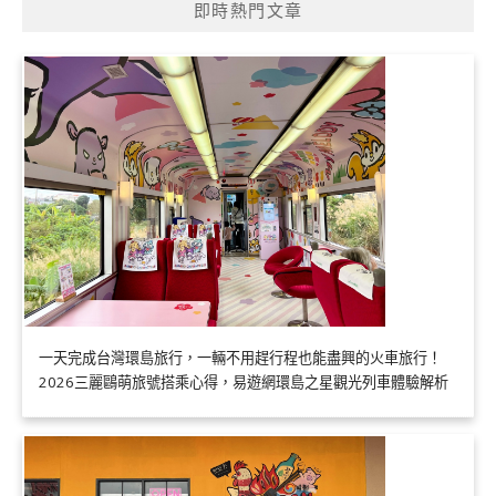
即時熱門文章
一天完成台灣環島旅行，一輛不用趕行程也能盡興的火車旅行！
2026三麗鷗萌旅號搭乘心得，易遊網環島之星觀光列車體驗解析