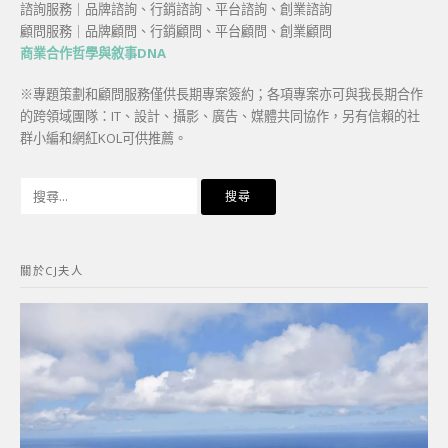
諮詢服務｜品牌諮詢、行銷諮詢、平台諮詢、創業諮詢
顧問服務｜品牌顧問、行銷顧問、平台顧問、創業顧問
商業合作哲學與敘事DNA
※專題策劃和顧問服務僅供長期專案簽約；各項專案亦可與我長期合作
的跨領域團隊：IT、設計、攝影、廣告、媒體共同協作，另有信賴的社
群小編和網紅KOL可供推薦。
搜
尋
關
鍵
關於CJ夫人
字: