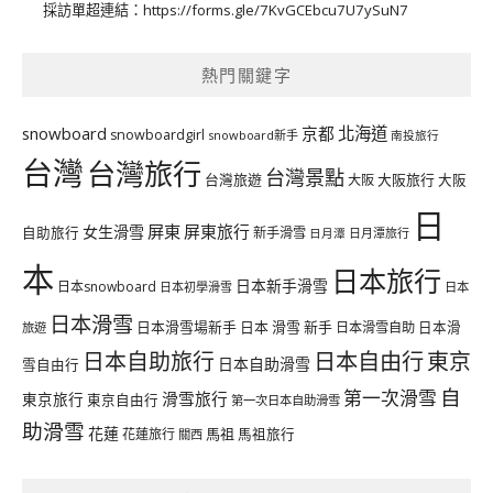
採訪單超連結：
https://forms.gle/7KvGCEbcu7U7ySuN7
熱門關鍵字
北海道
snowboard
京都
snowboardgirl
snowboard新手
南投旅行
台灣
台灣旅行
台灣景點
台灣旅遊
大阪旅行
大阪
大阪
日
屏東
屏東旅行
女生滑雪
自助旅行
新手滑雪
日月潭旅行
日月潭
本
日本旅行
日本新手滑雪
日本snowboard
日本初學滑雪
日本
日本滑雪
日本滑雪場新手
日本 滑雪 新手
日本滑雪自助
日本滑
旅遊
日本自由行
日本自助旅行
東京
日本自助滑雪
雪自由行
自
第一次滑雪
滑雪旅行
東京旅行
東京自由行
第一次日本自助滑雪
助滑雪
花蓮
馬祖
花蓮旅行
馬祖旅行
關西