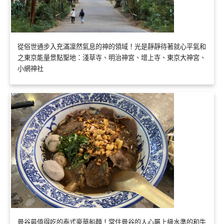
從俗世通步入充滿凜然氣息的神的領域！光是靜靜待著就心平氣和
之東京能量景點聖地：淺草寺、明治神宮、增上寺、東京大神宮、
小網神社
曼谷最值得吃的泰式豪華船麵！常住曼谷的人心屬上級水準的和牛