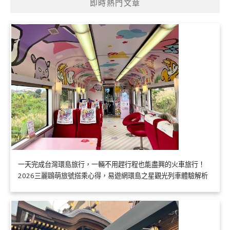
即時熱門文章
一天完成台灣環島旅行，一輛不用趕行程也能盡興的火車旅行！
2026三麗鷗萌旅號搭乘心得，易遊網環島之星觀光列車體驗解析