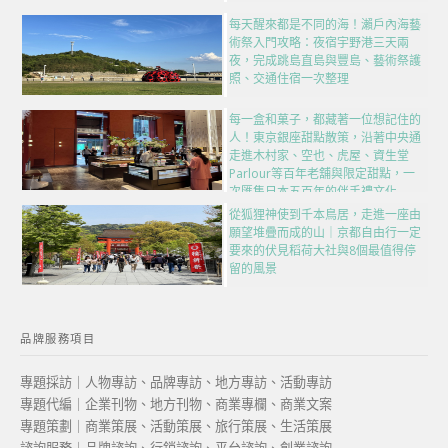
每天醒來都是不同的海！瀨戶內海藝
術祭入門攻略：夜宿宇野港三天兩
夜，完成跳島直島與豐島、藝術祭護
照、交通住宿一次整理
每一盒和菓子，都藏著一位想記住的
人！東京銀座甜點散策，沿著中央通
走進木村家、空也、虎屋、資生堂
Parlour等百年老舖與限定甜點，一
次匯集日本五百年的伴手禮文化
從狐狸神使到千本鳥居，走進一座由
願望堆疊而成的山｜京都自由行一定
要來的伏見稻荷大社與8個最值得停
留的風景
品牌服務項目
專題採訪｜人物專訪、品牌專訪、地方專訪、活動專訪
專題代編｜企業刊物、地方刊物、商業專欄、商業文案
專題策劃｜商業策展、活動策展、旅行策展、生活策展
諮詢服務｜品牌諮詢、行銷諮詢、平台諮詢、創業諮詢