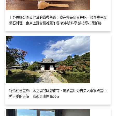
上野恩賜公園最珍藏的賞櫻角落！我在櫻花窗景裡吃一頓春季豆腐
懷石料理｜東京上野賞櫻推薦午餐 老字號料亭 韻松亭花籠御膳
寄情於書畫與山水之間的幽靜佛寺，屬於豐臣秀吉夫人寧寧與豐臣
秀吉愛的寺院｜京都東山區高台寺