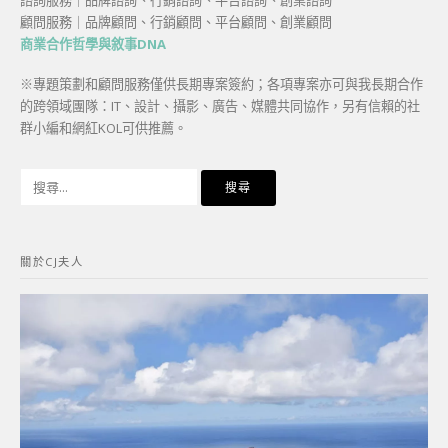
顧問服務｜品牌顧問、行銷顧問、平台顧問、創業顧問
商業合作哲學與敘事DNA
※專題策劃和顧問服務僅供長期專案簽約；各項專案亦可與我長期合作
的跨領域團隊：IT、設計、攝影、廣告、媒體共同協作，另有信賴的社
群小編和網紅KOL可供推薦。
搜
尋
關
鍵
關於CJ夫人
字: