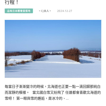
行程！
品味日本輕奢度假地
。CJ夫人。
2024-12-27
每當日子漸漸變冷的時候，北海道也正要一點一滴回歸那純白
而潔靜的模樣。 當北國白雪又紛飛了 任誰都會喜歡北海道的
雪吧！ 第一眼與雪的邂逅，是冰冷的、…