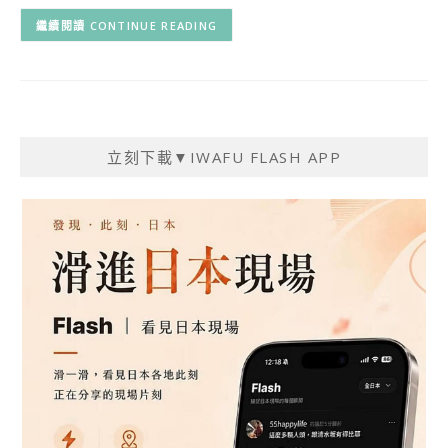
CONTINUE READING
立刻下載▼IWAFU FLASH APP