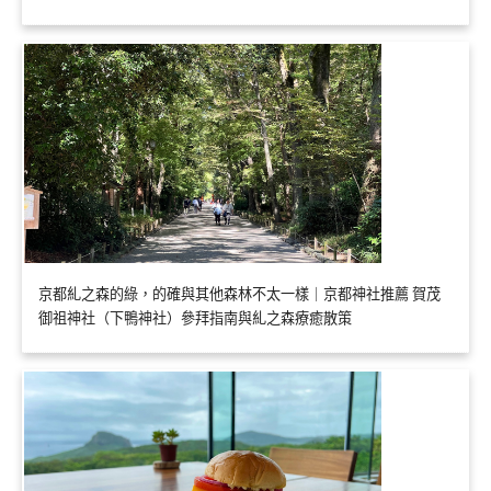
京都糺之森的綠，的確與其他森林不太一樣｜京都神社推薦 賀茂
御祖神社（下鴨神社）參拜指南與糺之森療癒散策