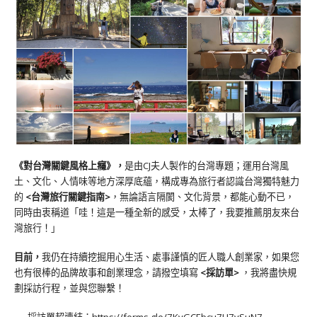
《對台灣關鍵風格上癮》
，
是由CJ夫人製作的台灣專題；運用台灣風
土、文化、人情味等地方深厚底蘊，構成專為旅行者認識台灣獨特魅力
的
<台灣旅行關鍵指南>
，無論語言隔閡、文化背景，都能心動不已，
同時由衷稱道「哇！這是一種全新的感受，太棒了，我要推薦朋友來台
灣旅行！」
目前，
我仍在持續挖掘用心生活、處事謹慎的匠人職人創業家，如果您
也有很棒的品牌故事和創業理念，請撥空填寫
<
採訪單
>
，我將盡快規
劃採訪行程，並與您聯繫！
採訪單超連結：
https://forms.gle/7KvGCEbcu7U7ySuN7