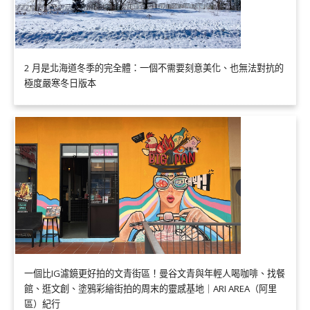
2 月是北海道冬季的完全體：一個不需要刻意美化、也無法對抗的
極度嚴寒冬日版本
一個比IG濾鏡更好拍的文青街區！曼谷文青與年輕人喝咖啡、找餐
館、逛文創、塗鴉彩繪街拍的周末的靈感基地｜ARI AREA（阿里
區）紀行