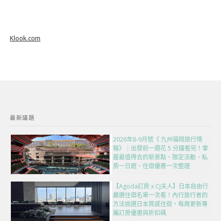
Klook.com
最新議題
2026年8-9月號《 九州福岡旅行情
報》｜出發前一週花 5 分鐘看完！掌
握最值得去的新景點、限定活動、私
房一日遊、住宿優惠一次整理
【Agoda訂房 x CJ夫人】日本自由行
嚴選住宿名單一次看！內行旅行者的
方法挑選日本質感住宿，每周更新專
屬訂房優惠與折扣碼