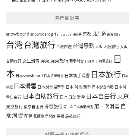
熱門關鍵字
北海道
snowboard
京都
snowboardgirl
snowboard新手
南投旅行
台灣
台灣旅行
台灣景點
台灣旅遊
大阪旅行
大阪
大阪
日
屏東
屏東旅行
女生滑雪
自助旅行
新手滑雪
日月潭旅行
日月潭
本
日本旅行
日本新手滑雪
日本snowboard
日本初學滑雪
日本
日本滑雪
日本滑雪場新手
日本 滑雪 新手
日本滑雪自助
日本滑
旅遊
日本自由行
日本自助旅行
東京
日本自助滑雪
雪自由行
自
第一次滑雪
滑雪旅行
東京旅行
東京自由行
第一次日本自助滑雪
助滑雪
花蓮
馬祖
花蓮旅行
馬祖旅行
關西
點擊一個有趣的廣告