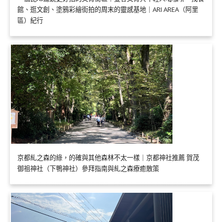
館、逛文創、塗鴉彩繪街拍的周末的靈感基地｜ARI AREA（阿里
區）紀行
京都糺之森的綠，的確與其他森林不太一樣｜京都神社推薦 賀茂
御祖神社（下鴨神社）參拜指南與糺之森療癒散策