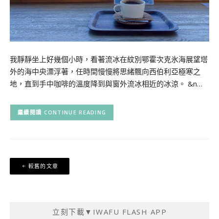
我靜靜坐上好幾個小時，看著流冰在紋別鄂霍次克氷海展望塔
外的海中央漂浮著，任時間慢慢將思緒飄向西伯利亞極寒之
地，直到手中咖啡的溫度降到與窗外流冰相近的冰涼。 &n…
CONTINUE READING
文
較舊的文章
章
導
覽
立刻下載▼IWAFU FLASH APP