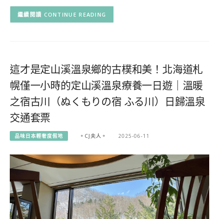
CONTINUE READING
這才是定山溪溫泉鄉的古樸和美！北海道札
幌僅一小時的定山溪溫泉療養一日遊｜溫暖
之宿古川（ぬくもりの宿 ふる川）日歸溫泉
交通套票
品味日本輕奢度假地
。CJ夫人。
2025-06-11