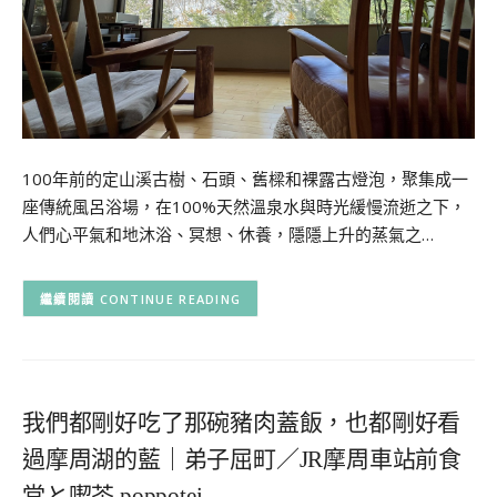
100年前的定山溪古樹、石頭、舊樑和裸露古燈泡，聚集成一
座傳統風呂浴場，在100%天然溫泉水與時光緩慢流逝之下，
人們心平氣和地沐浴、冥想、休養，隱隱上升的蒸氣之…
CONTINUE READING
我們都剛好吃了那碗豬肉蓋飯，也都剛好看
過摩周湖的藍｜弟子屈町／JR摩周車站前食
堂と喫茶 poppotei