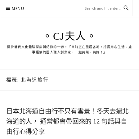
Skip
MENU
to
content
。CJ夫人。
關於當代文化體驗採集與紀錄的一切。「目前正在旅居各地，挖掘用心生活、處
事謹慎的匠人職人創業家，一起共榮、共好！」
標籤:
北海道旅行
日本北海道自由行不只有雪景！冬天去過北
海道的人， 通常都會帶回來的 12 句話與自
由行心得分享