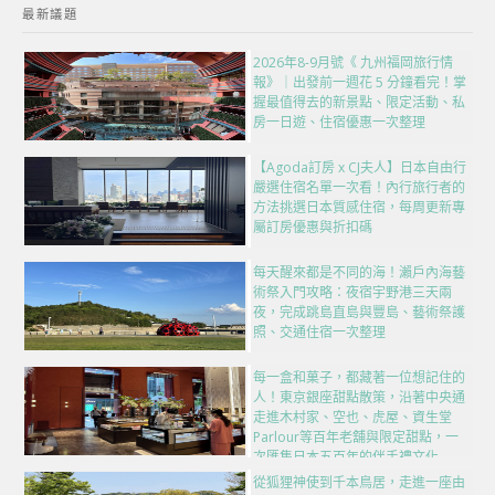
最新議題
2026年8-9月號《 九州福岡旅行情
報》｜出發前一週花 5 分鐘看完！掌
握最值得去的新景點、限定活動、私
房一日遊、住宿優惠一次整理
【Agoda訂房 x CJ夫人】日本自由行
嚴選住宿名單一次看！內行旅行者的
方法挑選日本質感住宿，每周更新專
屬訂房優惠與折扣碼
每天醒來都是不同的海！瀨戶內海藝
術祭入門攻略：夜宿宇野港三天兩
夜，完成跳島直島與豐島、藝術祭護
照、交通住宿一次整理
每一盒和菓子，都藏著一位想記住的
人！東京銀座甜點散策，沿著中央通
走進木村家、空也、虎屋、資生堂
Parlour等百年老舖與限定甜點，一
次匯集日本五百年的伴手禮文化
從狐狸神使到千本鳥居，走進一座由