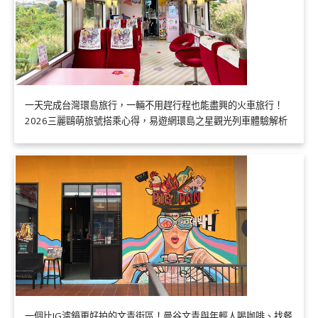
一天完成台灣環島旅行，一輛不用趕行程也能盡興的火車旅行！
2026三麗鷗萌旅號搭乘心得，易遊網環島之星觀光列車體驗解析
一個比IG濾鏡更好拍的文青街區！曼谷文青與年輕人喝咖啡、找餐