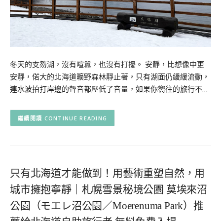
冬天的支笏湖，沒有喧囂，也沒有打擾。 安靜，比想像中更
安靜，偌大的北海道曠野森林靜止著，只有湖面仍緩緩流動，
連水波拍打岸邊的聲音都壓低了音量，如果你嚮往的旅行不…
CONTINUE READING
只有北海道才能做到！用藝術重塑自然，用
城市擁抱寧靜｜札幌雪景秘境公園 莫埃來沼
公園（モエレ沼公園／Moerenuma Park）推