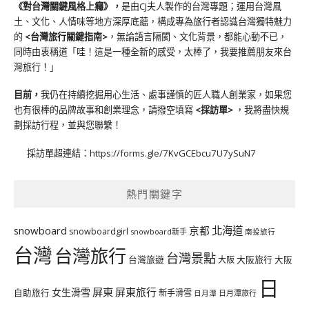
《對台灣關鍵風格上癮》
，
是由CJ夫人製作的台灣專題；運用台灣風
土、文化、人情味等地方深厚底蘊，構成專為旅行者認識台灣獨特魅力
的
<台灣旅行關鍵指南>
，無論語言隔閡、文化背景，都能心動不已，
同時由衷稱道「哇！這是一種全新的感受，太棒了，我要推薦朋友來台
灣旅行！」
目前，
我仍在持續挖掘用心生活、處事謹慎的匠人職人創業家，如果您
也有很棒的品牌故事和創業理念，請撥空填寫
<
採訪單
>
，我將盡快規
劃採訪行程，並與您聯繫！
採訪單超連結：
https://forms.gle/7KvGCEbcu7U7ySuN7
熱門關鍵字
北海道
snowboard
京都
snowboardgirl
snowboard新手
南投旅行
台灣
台灣旅行
台灣景點
台灣旅遊
大阪旅行
大阪
大阪
日
屏東
屏東旅行
女生滑雪
自助旅行
新手滑雪
日月潭旅行
日月潭