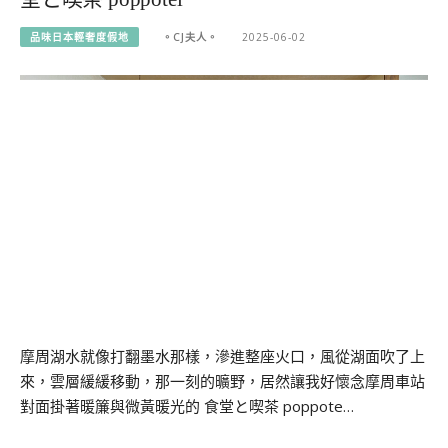
品味日本輕奢度假地
。CJ夫人。
2025-06-02
摩周湖水就像打翻墨水那樣，滲進整座火口，風從湖面吹了上
來，雲層緩緩移動，那一刻的曠野，居然讓我好懷念摩周車站
對面掛著暖簾與微黃暖光的 食堂と喫茶 poppote…