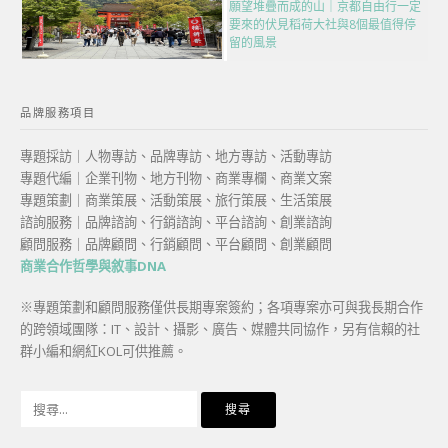
願望堆疊而成的山｜京都自由行一定
要來的伏見稻荷大社與8個最值得停
留的風景
品牌服務項目
專題採訪｜人物專訪、品牌專訪、地方專訪、活動專訪
專題代編｜企業刊物、地方刊物、商業專欄、商業文案
專題策劃｜商業策展、活動策展、旅行策展、生活策展
諮詢服務｜品牌諮詢、行銷諮詢、平台諮詢、創業諮詢
顧問服務｜品牌顧問、行銷顧問、平台顧問、創業顧問
商業合作哲學與敘事DNA
※專題策劃和顧問服務僅供長期專案簽約；各項專案亦可與我長期合作
的跨領域團隊：IT、設計、攝影、廣告、媒體共同協作，另有信賴的社
群小編和網紅KOL可供推薦。
搜
尋
關