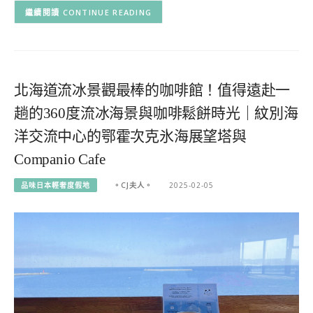
CONTINUE READING
北海道流冰景觀最棒的咖啡館！值得遠赴一
趟的360度流冰海景與咖啡鬆餅時光｜紋別海
洋交流中心的鄂霍次克氷海展望塔與
Companio Cafe
品味日本輕奢度假地
。CJ夫人。
2025-02-05