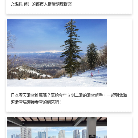
た温泉 蓮）的都市人健康調理提案
日本春天滑雪推薦嗎？寫給今年立刻二滑的滑雪新手，一起到北海
道滑雪場迎接春雪的到來吧！