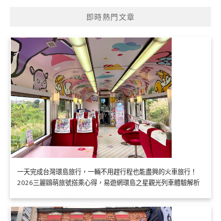
即時熱門文章
一天完成台灣環島旅行，一輛不用趕行程也能盡興的火車旅行！
2026三麗鷗萌旅號搭乘心得，易遊網環島之星觀光列車體驗解析