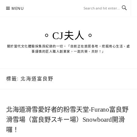
Skip
MENU
to
content
。CJ夫人。
關於當代文化體驗採集與紀錄的一切。「目前正在旅居各地，挖掘用心生活、處
事謹慎的匠人職人創業家，一起共榮、共好！」
標籤:
北海道富良野
北海道滑雪愛好者的粉雪天堂-Furano富良野
滑雪場（富良野スキー場）Snowboard開滑
囉！