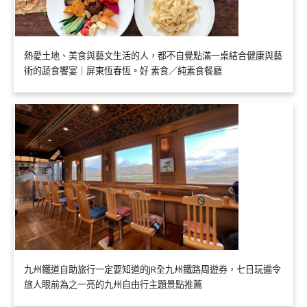
熱愛土地、美食與藝文生活的人，都不自覺點滿一桌結合健康與藝
術的蔬食饗宴｜屏東恆春恆。好 素食／純素食餐廳
九州鐵道自助旅行一定要知道的JR全九州鐵路周遊券，七日玩遍令
旅人眼前為之一亮的九州自由行主題景點推薦