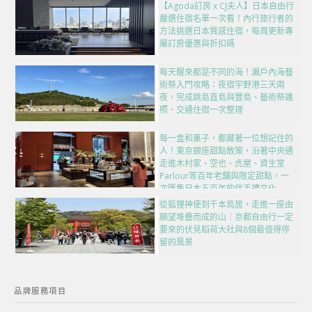
【Agoda訂房 x CJ夫人】日本自由行
嚴選住宿名單一次看！內行旅行者的
方法挑選日本質感住宿，每周更新專
屬訂房優惠與折扣碼
每天醒來都是不同的海！瀨戶內海藝
術祭入門攻略：夜宿宇野港三天兩
夜，完成跳島直島與豐島、藝術祭護
照、交通住宿一次整理
每一盒和菓子，都藏著一位想記住的
人！東京銀座甜點散策，沿著中央通
走進木村家、空也、虎屋、資生堂
Parlour等百年老舖與限定甜點，一
次匯集日本五百年的伴手禮文化
從狐狸神使到千本鳥居，走進一座由
願望堆疊而成的山｜京都自由行一定
要來的伏見稻荷大社與8個最值得停
留的風景
品牌服務項目