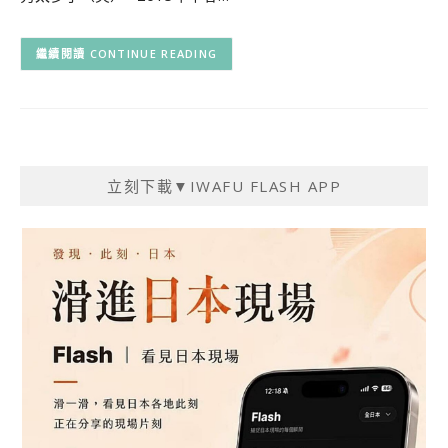
CONTINUE READING
立刻下載▼IWAFU FLASH APP