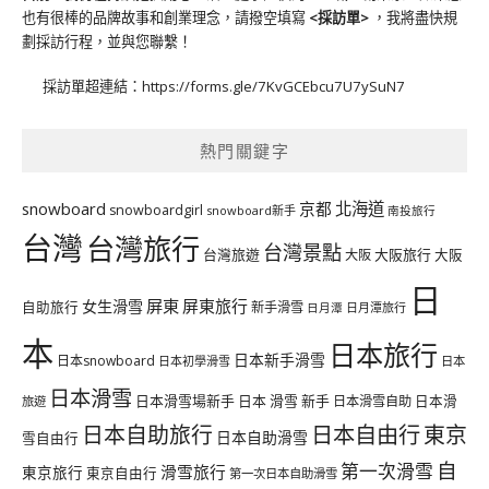
也有很棒的品牌故事和創業理念，請撥空填寫
<
採訪單
>
，我將盡快規
劃採訪行程，並與您聯繫！
採訪單超連結：
https://forms.gle/7KvGCEbcu7U7ySuN7
熱門關鍵字
北海道
snowboard
京都
snowboardgirl
snowboard新手
南投旅行
台灣
台灣旅行
台灣景點
台灣旅遊
大阪旅行
大阪
大阪
日
屏東
屏東旅行
女生滑雪
自助旅行
新手滑雪
日月潭旅行
日月潭
本
日本旅行
日本新手滑雪
日本snowboard
日本初學滑雪
日本
日本滑雪
日本滑雪場新手
日本 滑雪 新手
日本滑雪自助
日本滑
旅遊
日本自由行
日本自助旅行
東京
日本自助滑雪
雪自由行
自
第一次滑雪
滑雪旅行
東京旅行
東京自由行
第一次日本自助滑雪