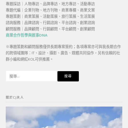
專題採訪｜人物專訪、品牌專訪、地方專訪、活動專訪
專題代編｜企業刊物、地方刊物、商業專欄、商業文案
專題策劃｜商業策展、活動策展、旅行策展、生活策展
諮詢服務｜品牌諮詢、行銷諮詢、平台諮詢、創業諮詢
顧問服務｜品牌顧問、行銷顧問、平台顧問、創業顧問
商業合作哲學與敘事DNA
※專題策劃和顧問服務僅供長期專案簽約；各項專案亦可與我長期合作
的跨領域團隊：IT、設計、攝影、廣告、媒體共同協作，另有信賴的社
群小編和網紅KOL可供推薦。
搜
尋
關
鍵
關於CJ夫人
字: