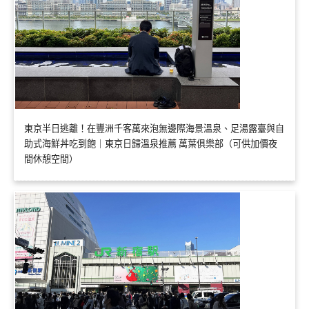
東京半日逃離！在豐洲千客萬來泡無邊際海景溫泉、足湯露臺與自
助式海鮮丼吃到飽｜東京日歸溫泉推薦 萬葉俱樂部（可供加價夜
間休憩空間）