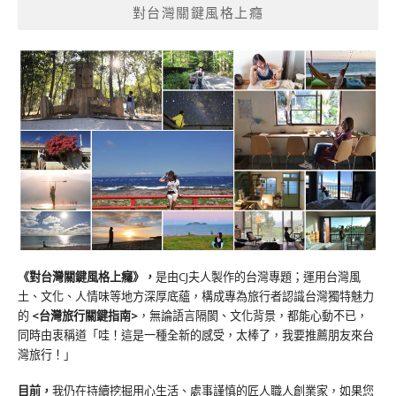
對台灣關鍵風格上癮
《對台灣關鍵風格上癮》
，
是由CJ夫人製作的台灣專題；運用台灣風
土、文化、人情味等地方深厚底蘊，構成專為旅行者認識台灣獨特魅力
的
<台灣旅行關鍵指南>
，無論語言隔閡、文化背景，都能心動不已，
同時由衷稱道「哇！這是一種全新的感受，太棒了，我要推薦朋友來台
灣旅行！」
目前，
我仍在持續挖掘用心生活、處事謹慎的匠人職人創業家，如果您