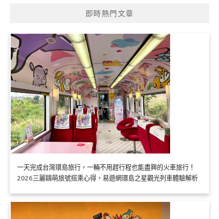
即時熱門文章
一天完成台灣環島旅行，一輛不用趕行程也能盡興的火車旅行！
2026三麗鷗萌旅號搭乘心得，易遊網環島之星觀光列車體驗解析