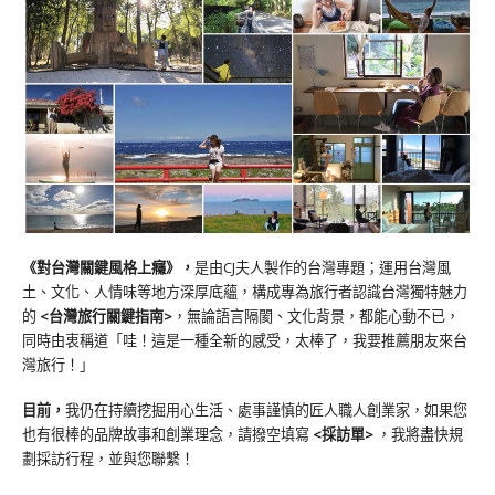
《對台灣關鍵風格上癮》
，
是由CJ夫人製作的台灣專題；運用台灣風
土、文化、人情味等地方深厚底蘊，構成專為旅行者認識台灣獨特魅力
的
<台灣旅行關鍵指南>
，無論語言隔閡、文化背景，都能心動不已，
同時由衷稱道「哇！這是一種全新的感受，太棒了，我要推薦朋友來台
灣旅行！」
目前，
我仍在持續挖掘用心生活、處事謹慎的匠人職人創業家，如果您
也有很棒的品牌故事和創業理念，請撥空填寫
<
採訪單
>
，我將盡快規
劃採訪行程，並與您聯繫！