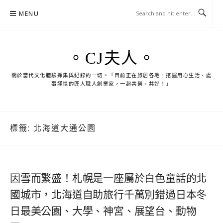
Skip
MENU
to
content
。CJ夫人。
關於當代文化體驗採集與紀錄的一切。「目前正在旅居各地，挖掘用心生活、處
事謹慎的匠人職人創業家，一起共榮、共好！」
標籤:
北海道大通公園
因雪而繁盛！札幌是一座屬於白色童話的北
國城市，北海道自助旅行千萬別錯過日本冬
日最美公園、大學、神宮、展望台、動物