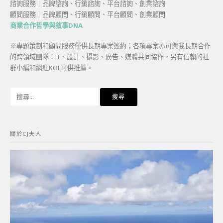
諮詢服務｜品牌諮詢、行銷諮詢、平台諮詢、創業諮詢
顧問服務｜品牌顧問、行銷顧問、平台顧問、創業顧問
商業合作哲學與敘事DNA
※專題策劃和顧問服務僅供長期專案簽約；各項專案亦可與我長期合作
的跨領域團隊：IT、設計、攝影、廣告、媒體共同協作，另有信賴的社
群小編和網紅KOL可供推薦。
搜
尋
關
鍵
關於CJ夫人
字: