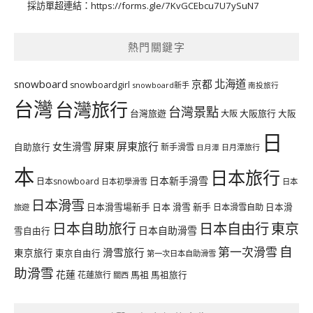
採訪單超連結：
https://forms.gle/7KvGCEbcu7U7ySuN7
熱門關鍵字
北海道
snowboard
京都
snowboardgirl
snowboard新手
南投旅行
台灣
台灣旅行
台灣景點
台灣旅遊
大阪旅行
大阪
大阪
日
屏東
屏東旅行
女生滑雪
自助旅行
新手滑雪
日月潭旅行
日月潭
本
日本旅行
日本新手滑雪
日本snowboard
日本初學滑雪
日本
日本滑雪
日本滑雪場新手
日本 滑雪 新手
日本滑雪自助
日本滑
旅遊
日本自由行
日本自助旅行
東京
日本自助滑雪
雪自由行
自
第一次滑雪
滑雪旅行
東京旅行
東京自由行
第一次日本自助滑雪
助滑雪
花蓮
馬祖
花蓮旅行
馬祖旅行
關西