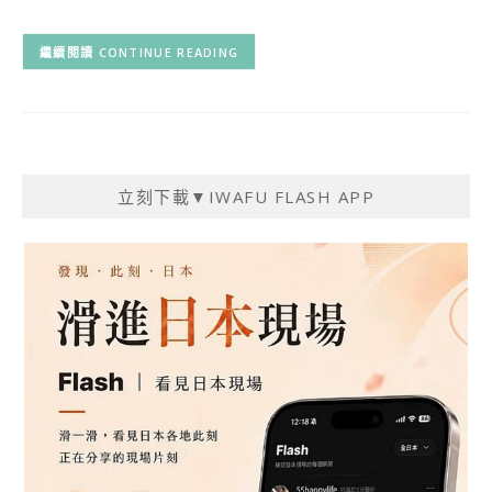
CONTINUE READING
立刻下載▼IWAFU FLASH APP