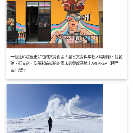
一個比IG濾鏡更好拍的文青街區！曼谷文青與年輕人喝咖啡、找餐
館、逛文創、塗鴉彩繪街拍的周末的靈感基地｜ARI AREA（阿里
區）紀行