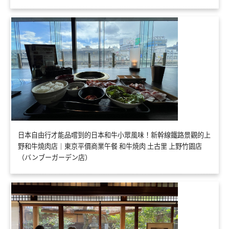
日本自由行才能品嚐到的日本和牛小眾風味！新幹線鐵路景觀的上
野和牛燒肉店｜東京平價商業午餐 和牛焼肉 土古里 上野竹園店
（バンブーガーデン店）