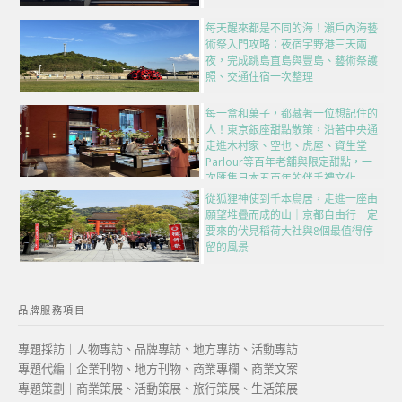
每天醒來都是不同的海！瀨戶內海藝
術祭入門攻略：夜宿宇野港三天兩
夜，完成跳島直島與豐島、藝術祭護
照、交通住宿一次整理
每一盒和菓子，都藏著一位想記住的
人！東京銀座甜點散策，沿著中央通
走進木村家、空也、虎屋、資生堂
Parlour等百年老舖與限定甜點，一
次匯集日本五百年的伴手禮文化
從狐狸神使到千本鳥居，走進一座由
願望堆疊而成的山｜京都自由行一定
要來的伏見稻荷大社與8個最值得停
留的風景
品牌服務項目
專題採訪｜人物專訪、品牌專訪、地方專訪、活動專訪
專題代編｜企業刊物、地方刊物、商業專欄、商業文案
專題策劃｜商業策展、活動策展、旅行策展、生活策展