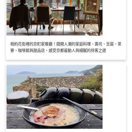
相約花街裡的京町家餐廳！錯開人潮的家庭料理、壽司、豆腐、茶
寮、咖啡館與甜品店，感受京都最動人與細膩的待客之道