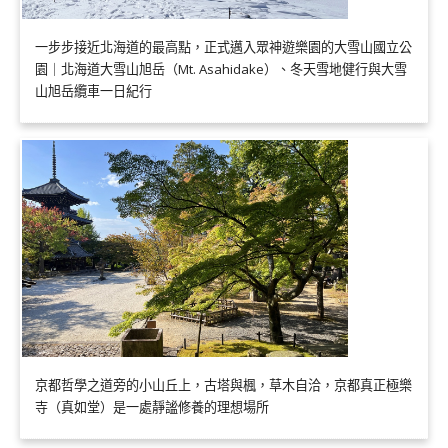
一步步接近北海道的最高點，正式邁入眾神遊樂園的大雪山國立公
園｜北海道大雪山旭岳（Mt. Asahidake）、冬天雪地健行與大雪
山旭岳纜車一日紀行
京都哲學之道旁的小山丘上，古塔與楓，草木自洽，京都真正極樂
寺（真如堂）是一處靜謐修養的理想場所