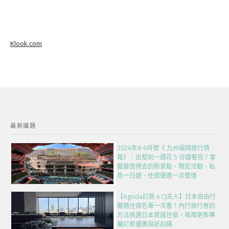
Klook.com
最新議題
2026年8-9月號《 九州福岡旅行情
報》｜出發前一週花 5 分鐘看完！掌
握最值得去的新景點、限定活動、私
房一日遊、住宿優惠一次整理
【Agoda訂房 x CJ夫人】日本自由行
嚴選住宿名單一次看！內行旅行者的
方法挑選日本質感住宿，每周更新專
屬訂房優惠與折扣碼